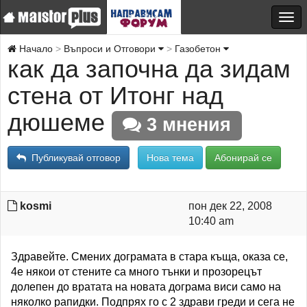
Начало
Въпроси и Отговори
Газобетон
как да започна да зидам
стена от Итонг над
дюшеме
3 мнения
Публикувай отговор
Нова тема
Абонирай се
kosmi
пон дек 22, 2008
10:40 am
Здравейте. Смених дограмата в стара къща, оказа се,
4е някои от стените са много тънки и прозорецът
долепен до вратата на новата дограма виси само на
няколко рапидки. Подпрях го с 2 здрави греди и сега не