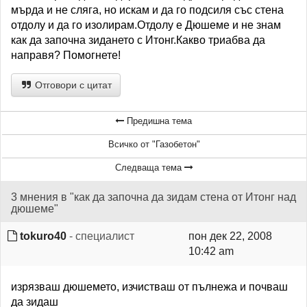
мърда и не сляга, но искам и да го подсиля със стена
отдолу и да го изолирам.Отдолу е Дюшеме и не знам
как да започна зидането с Итонг.Какво триабва да
направя? Помогнете!
Отговори с цитат
Предишна тема
Всичко от "Газобетон"
Следваща тема
3 мнения в "как да започна да зидам стена от Итонг над
дюшеме"
tokuro40
- специалист
пон дек 22, 2008
10:42 am
изрязваш дюшемето, изчистваш от пълнежа и почваш
да зидаш