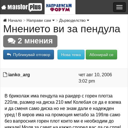
Начало
Направи сам
Дърводелство
Мнението ви за пендула
2 мнения
Публикувай отговор
Нова тема
Абонирай се
ianko_arg
чет авг 10, 2006
3:02 pm
В бриколаж има пендула на раидер с горен плотза
220лв, размер на диска 210 мм! Колебая се да е взема
и да сменя само диска но не знам дали е надежден
уред ! В киров има на промоция метабо за 199лв само
без вапросния горен плот които ми е необходим до
някаде! Моля за савет на какжо според вас да се спря!