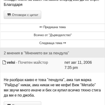
Благодаря
Отговори с цитат
Предишна тема
Всичко от "Дърводелство"
Следваща тема
2 мнения в "Мнението ви за пендула"
velsi
- Почетен майстор
пет авг 11, 2006
7:35 pm
Не разбрах какво е това "пендула", ама тая марка
"Райдър" никак, ама никак не ме кефи! Виж "Метабо"
ми звучи много иначе и бих си купил всичко тяхно стига
да ми е по джоба.