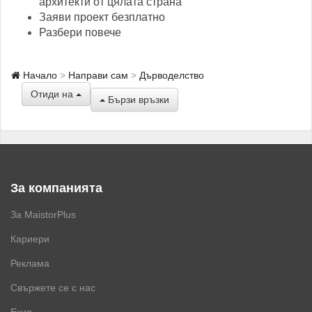
архитекти от цялата страна
Заяви проект безплатно
Разбери повече
Начало
Направи сам
Дърводелство
Отиди на
Бързи връзки
За компанията
За MaistorPlus
Кариери
Реклама
Свържете се с нас