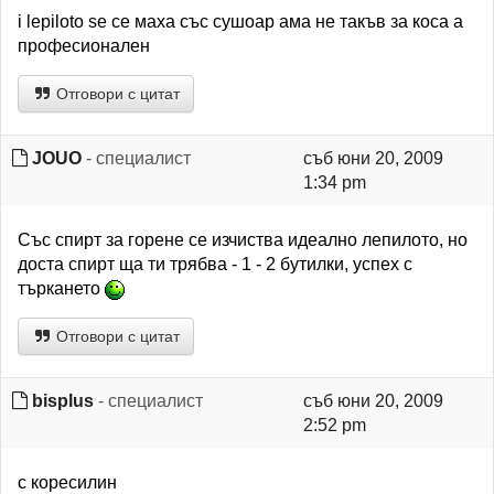
i lepiloto se се маха със сушоар ама не такъв за коса а
професионален
Отговори с цитат
JOUO
- специалист
съб юни 20, 2009
1:34 pm
Със спирт за горене се изчиства идеално лепилото, но
доста спирт ща ти трябва - 1 - 2 бутилки, успех с
търкането
Отговори с цитат
bisplus
- специалист
съб юни 20, 2009
2:52 pm
с коресилин