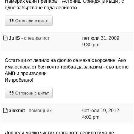
Намерих един препарат "Астониш Ориндж"в къщи , с
едно забърсване пада лепилото.
Отговори с цитат
JuliS
- специалист
пет юли 31, 2009
9:30 pm
Остатъци от лепило на фолио се маха с корселин. Ако
има основа от боя която трябва да запазим - съответно
АМВ и производни
Изпробвано!
Отговори с цитат
alexmit
- помощник
чет юли 19, 2012
4:02 pm
Допреди малко чистих скапаното лепило (имаше