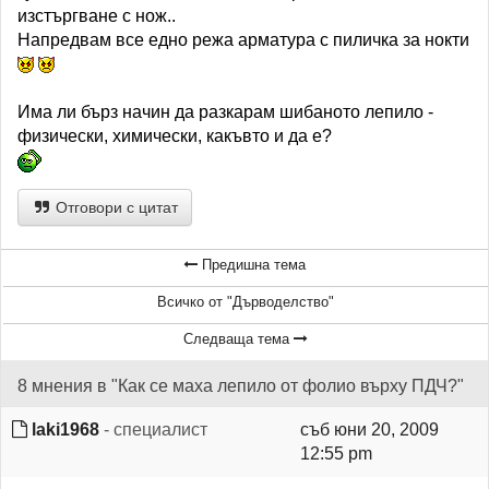
изстъргване с нож..
Напредвам все едно режа арматура с пиличка за нокти
Има ли бърз начин да разкарам шибаното лепило -
физически, химически, какъвто и да е?
Отговори с цитат
Предишна тема
Всичко от "Дърводелство"
Следваща тема
8 мнения в "Как се маха лепило от фолио върху ПДЧ?"
laki1968
- специалист
съб юни 20, 2009
12:55 pm