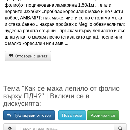
фолио)от поцинкована ламарина 1.50/1м ... егати
нервите изхабих ..пробвах коресилин: маже и не чисти
добре, АМВ/МРТ: пак маже..чисти се но е голяма мъка
и става бавно .. накрая пробвах с Meglio обезмаслител:
чудесна работа свърши - пръскам върху лепилото и със
шпатулка го махам лесно (става като ципа), после или
с малко коресилин или амв ...
Отговори с цитат
Тема "Как се маха лепило от фолио
върху ПДЧ?" | Включи се в
дискусията:
Публикувай отговор
Нова тема
Абонирай се