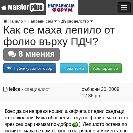
Начало
Направи сам
Дърводелство
Как се маха лепило от
фолио върху ПДЧ?
8 мнения
Публикувай отговор
Нова тема
Абонирай се
felice
- специалист
съб юни 20, 2009
12:36 pm
Взех да си направя нощни шкафчета от едни сандъци
от тонколони. Бяха облепени с гнусно фолио, махнах го
чрез сешоар (нямам по-добро
). Лепилото остана по
кутиите, маха се само с много нагряване и моментално