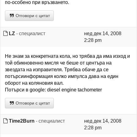
по-особено при връзването.
Отговори с цитат
LZ
- специалист
нед дек 14, 2008
2:28 pm
Не знам за конкретната кола, но трябва да има изход и
той обикновенно мисля че беше от центъра на
звездата на изправителя. Трябва обаче да се
потърсиинформация колко импулса дава на един
оборот на коляновия вал.
Потърси в google: diesel engine tachometer
Отговори с цитат
Time2Burn
- специалист
нед дек 14, 2008
2:28 pm