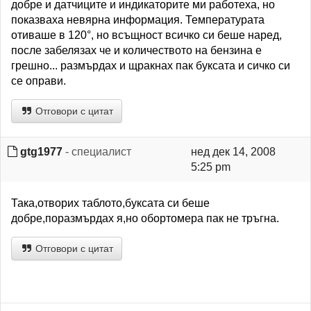
добре и датчиците и индикаторите ми работеха, но
показваха невярна информация. Температурата
отиваше в 120°, но всъщност всичко си беше наред,
после забелязах че и количеството на бензина е
грешно... размърдах и щракнах пак буксата и сичко си
се оправи.
Отговори с цитат
gtg1977
- специалист
нед дек 14, 2008
5:25 pm
Така,отворих таблото,буксата си беше
добре,поразмърдах я,но обортомера пак не тръгна.
Отговори с цитат