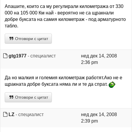
Апашите, които са му регулирали километража от 330
000 на 105 000 Км най - вероятно не са щракнали
добре буксата на самия километраж - под арматурното
табло.
Отговори с цитат
gtg1977
- специалист
нед дек 14, 2008
2:36 pm
Да но малкия и големия километраж работят.Ако не е
щракната добре буксата няма ли и те да спрат.
Отговори с цитат
LZ
- специалист
нед дек 14, 2008
2:39 pm