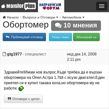
Начало
Въпроси и Отговори
Автомобили
Обортомер
10 мнения
Публикувай отговор
Нова тема
Абонирай се
gtg1977
- специалист
нед дек 14, 2008
2:11 pm
Здравейте!Имам нов въпрос.Къде трябва да е вързан
обортомера на Опел Астра 1.7tdi с исузо двигател.Един
приятел си е купил такава кола,но обортомера му не
работи.
Отговори с цитат