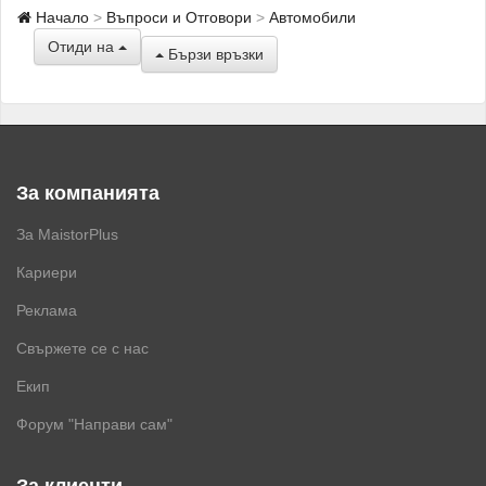
Начало
Въпроси и Отговори
Автомобили
Отиди на
Бързи връзки
За компанията
За MaistorPlus
Кариери
Реклама
Свържете се с нас
Екип
Форум "Направи сам"
За клиенти