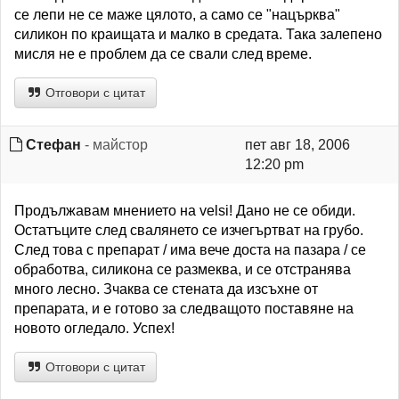
се лепи не се маже цялото, а само се "нацърква"
силикон по краищата и малко в средата. Така залепено
мисля не е проблем да се свали след време.
Отговори с цитат
Стефан
- майстор
пет авг 18, 2006
12:20 pm
Продължавам мнението на velsi! Дано не се обиди.
Остатъците след свалянето се изчегъртват на грубо.
След това с препарат / има вече доста на пазара / се
обработва, силикона се размеква, и се отстранява
много лесно. Зчаква се стената да изсъхне от
препарата, и е готово за следващото поставяне на
новото огледало. Успех!
Отговори с цитат