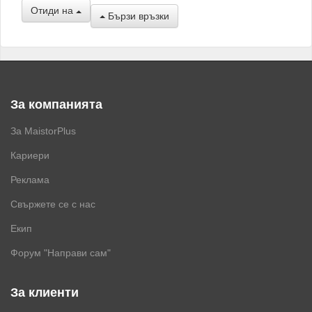
Отиди на
Бързи връзки
За компанията
За MaistorPlus
Кариери
Реклама
Свържете се с нас
Екип
Форум "Направи сам"
За клиенти