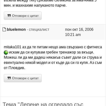
възела между тях) срязахме силикона за има-няма 5
мин. и махнахме напуканото парче.
Отговори с цитат
bluelemon
- специалист
пон окт 16, 2006
10:21 am
mitaka101 аз да те питам нещо ама свързано с фитнеса
искам да си купувам гребен тренажор за вкъщи.
Можеш ли да ми дадеш някакъв съвет дали си струва и
евентуално някой модел и от къде да си го купя. Аз съм
от Пловдив.
Отговори с цитат
Тема "Лепене на огледало със