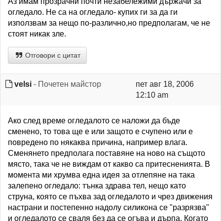
Аз имам прозрачни почти незабележими държачи за
огледало. Не са на огледало- купих ги за да ги
използвам за нещо по-различно,но предполагам, че не
стоят никак зле.
Отговори с цитат
velsi
- Почетен майстор
пет авг 18, 2006
12:10 am
Ако след време огледалото се наложи да бъде
сменено, то това ще е или защото е счупено или е
повредено по някаква причина, например влага.
Сменянето предполага поставяне на ново на същото
място, така че не виждам от какво са притесненията. В
момента ми хрумва една идея за отлепяне на така
залепено огледало: тънка здрава тел, нещо като
струна, която се пъхва зад огледалото и чрез движения
настрани и постепенно надолу силикона се "разрязва"
и огледалото се сваля без да се огъва и дърпа. Когато