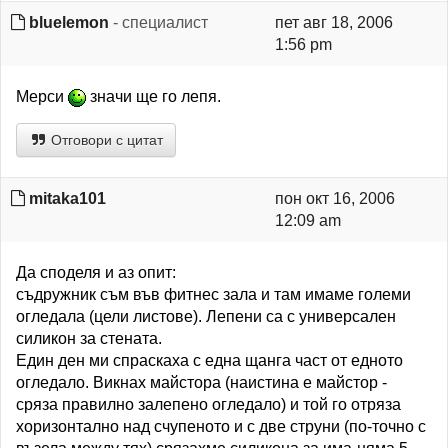
bluelemon
- специалист
пет авг 18, 2006
1:56 pm
Мерси
значи ще го лепя.
Отговори с цитат
mitaka101
пон окт 16, 2006
12:09 am
Да споделя и аз опит:
съдружник съм във фитнес зала и там имаме големи
огледала (цели листове). Лепени са с универсален
силикон за стената.
Един ден ми спраскаха с една щанга част от едното
огледало. Викнах майстора (наистина е майстор -
сряза правилно залепено огледало) и той го отряза
хоризонтално над счупеното и с две струни (по-точно с