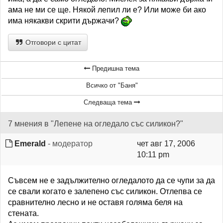
ама не ми се ще. Някой лепил ли е? Или може би ако
има някакви скрити държачи?
Отговори с цитат
Предишна тема
Всичко от "Баня"
Следваща тема
7 мнения в "Лепене на огледало със силикон?"
Emerald
- модератор
чет авг 17, 2006
10:11 pm
Съвсем не е задължително огледалото да се чупи за да
се свали когато е залепено със силикон. Отлепва се
сравнително лесно и не оставя голяма беля на
стената.