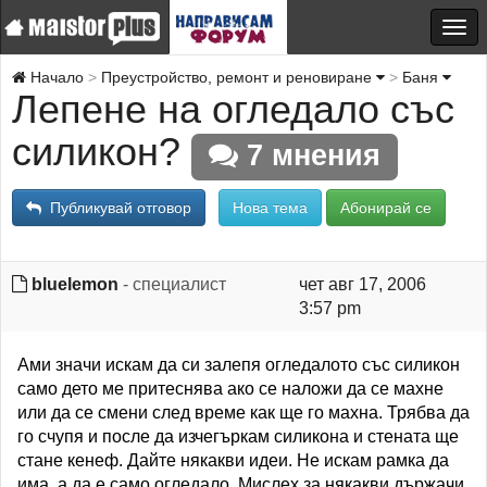
Начало
Преустройство, ремонт и реновиране
Баня
Лепене на огледало със
силикон?
7 мнения
Публикувай отговор
Нова тема
Абонирай се
bluelemon
- специалист
чет авг 17, 2006
3:57 pm
Ами значи искам да си залепя огледалото със силикон
само дето ме притеснява ако се наложи да се махне
или да се смени след време как ще го махна. Трябва да
го счупя и после да изчегъркам силикона и стената ще
стане кенеф. Дайте някакви идеи. Не искам рамка да
има, а да е само огледало. Мислех за някакви държачи