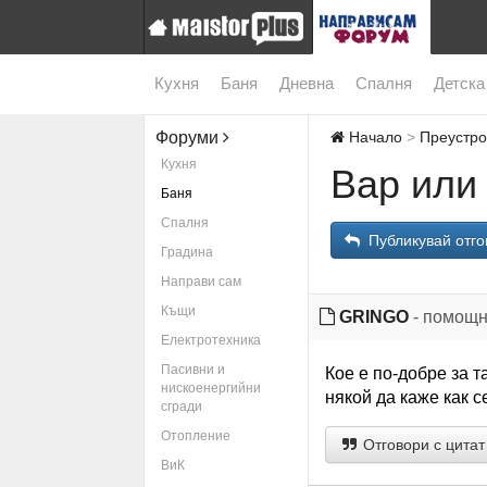
Кухня
Баня
Дневна
Спалня
Детска
Форуми
Начало
Преустро
Кухня
Вар или
Баня
Спалня
Публикувай отго
Градина
Направи сам
Къщи
GRINGO
- помощн
Електротехника
Пасивни и
Кое е по-добре за т
нискоенергийни
някой да каже как с
сгради
Отопление
Отговори с цитат
ВиК