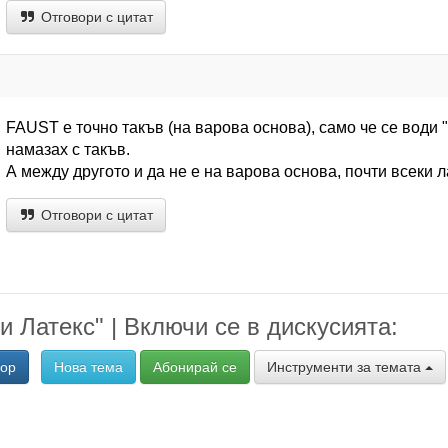
Отговори с цитат
FAUST е точно такъв (на варова основа), само че се води 
намазах с такъв.
А между другото и да не е на варова основа, почти всеки
Отговори с цитат
и Латекс" | Включи се в дискусията:
вор
Нова тема
Абонирай се
Инструменти за темата