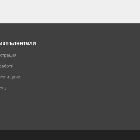
 изпълнители
истрация
работи
ти и цени
ощ