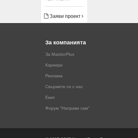
Заяви проект
За компанията
За MaistorPlus
Кариери
Реклама
Свържете се с нас
Екип
Форум "Направи сам"