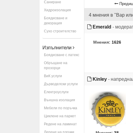
Саниране
Предиш
Хидроизолация
4 мнения в "Вар ил
Боядисване и
декорация
Emerald
- модера
Сухо строителство
Мнения:
1626
Изпълнители
Боядисване с латекс
Обръщане на
прозорци
ВиК услуги
Kinley
- напредна
Дърводелски услуги
Електроуслуги
Външна изолация
Мебели по поръчка
Циклене на паркет
Редене на ламинат
Лепене на плочки
Мнения:
38