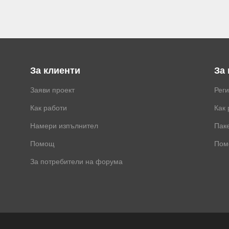
За клиенти
За
Заяви проект
Рег
Как работи
Как 
Намери изпълнител
Паке
Помощ
Пом
За потребители на форума