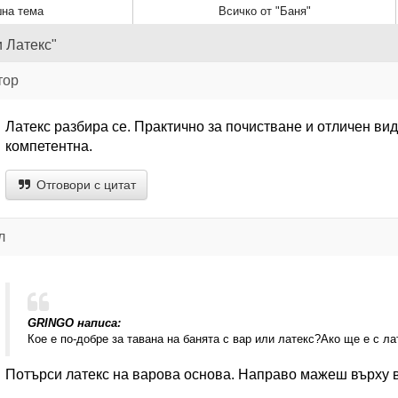
на тема
Всичко от "Баня"
и Латекс"
тор
Латекс разбира се. Практично за почистване и отличен вид
компетентна.
Отговори с цитат
л
GRINGO написа:
Кое е по-добре за тавана на банята с вар или латекс?Ако ще е с ла
Потърси латекс на варова основа. Направо мажеш върху 