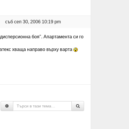
съб сеп 30, 2006 10:19 pm
"дисперсионна боя". Апартамента си го
 латекс хваща направо върху варта