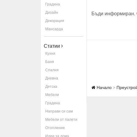
Градина
Дизайн
Бъди информиран. 
Декорация
Мансарда
Статии
Кухня
Баня
Спалня
Дневна
Детска
Начало
Преустрой
Мебели
Градина
Направи си сам
Мебели от палети
Отопление
Идеи за дома