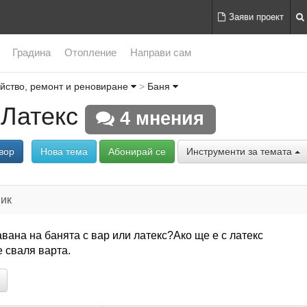
Заяви проект
Градина
Отопление
Направи сам
йство, ремонт и реновиране
Баня
 Латекс
4 мнения
вор
Нова тема
Абонирай се
Инструменти за темата
ик
авана на банята с вар или латекс?Ако ще е с латекс
е сваля варта.