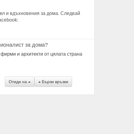
ел и вдъхновения за дома. Следвай
acebook:
ионалист за дома?
 фирми и архитекти от цялата страна
Отиди на
Бързи връзки