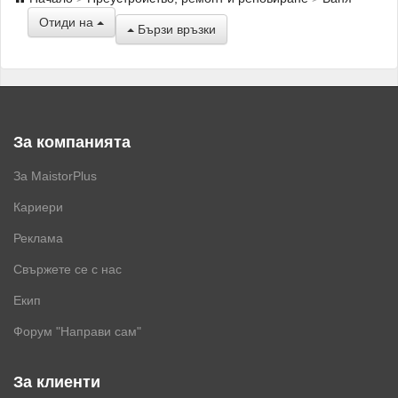
Отиди на
Бързи връзки
За компанията
За MaistorPlus
Кариери
Реклама
Свържете се с нас
Екип
Форум "Направи сам"
За клиенти