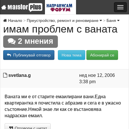
Начало
Преустройство, ремонт и реновиране
Баня
имам проблем с ваната
2 мнения
Публикувай отговор
Нова тема
Абонирай се
svetlana.g
нед ное 12, 2006
3:38 pm
Ваната ми е от старите емаилирани вани.Една
квартирантка я почистила с абразив и сега е в ужасно
състояние.Някой знае ли как се въстановява
надраскан емаил.
Отговори с цитат