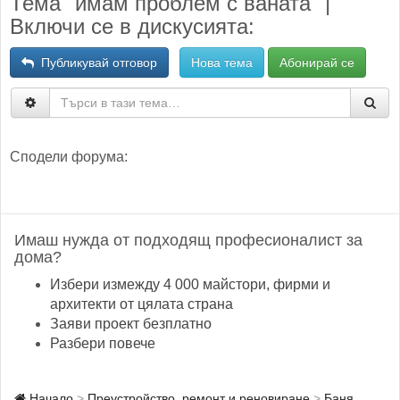
Тема "имам проблем с ваната" |
Включи се в дискусията:
Публикувай отговор
Нова тема
Абонирай се
Сподели форума:
Имаш нужда от подходящ професионалист за
дома?
Избери измежду 4 000 майстори, фирми и
архитекти от цялата страна
Заяви проект безплатно
Разбери повече
Начало
Преустройство, ремонт и реновиране
Баня