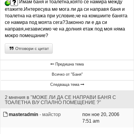
Имам баня и тоалетна,която се намира между
етажите.Интересува ме мога ли да си направя баня и
тоалетна на етажа при условие,че на комшиите банята
се намира под моята сега?Законно ли е да си
направя,независимо че на долния етаж под моя няма
мокро помещание?
Отговори с цитат
Предишна тема
Всичко от "Баня"
Следваща тема
2 мнения в "МОЖЕ ЛИ ДА СЕ НАПРАВИ БАНЯ С
ТОАЛЕТНА В/У СПАЛНО ПОМЕЩЕНИЕ ?"
masteradmin
- майстор
пон ное 20, 2006
7:51 am