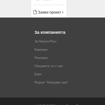
Заяви проект
За компанията
За MaistorPlus
Кариери
Реклама
Свържете се с нас
Екип
Форум "Направи сам"