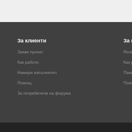
За клиенти
За
Заяви проект
Рег
Как работи
Как 
Намери изпълнител
Паке
Помощ
Пом
За потребители на форума