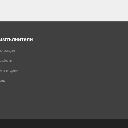
 изпълнители
истрация
работи
ти и цени
ощ