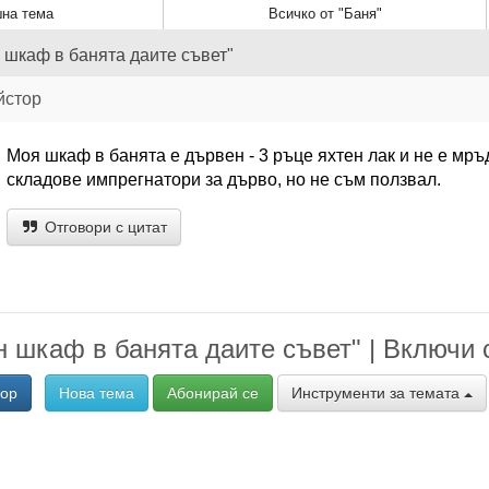
на тема
Всичко от "Баня"
 шкаф в банята даите съвет"
йстор
Моя шкаф в банята е дървен - 3 ръце яхтен лак и не е мръ
складове импрегнатори за дърво, но не съм ползвал.
Отговори с цитат
 шкаф в банята даите съвет" | Включи с
вор
Нова тема
Абонирай се
Инструменти за темата