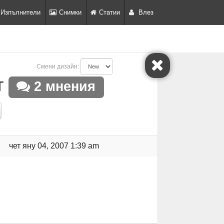
Изпълнители
Снимки
Статии
Влез
Смени дизайн:
т
2 мнения
чет яну 04, 2007 1:39 am