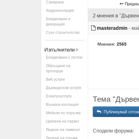
Саниране
Предиш
Хидроизолация
2 мнения в "Дървен
Боядисване и
декорация
masteradmin
- ма
Сухо строителство
Мнения:
2565
Изпълнители
Боядисване с латекс
Обръщане на
прозорци
ВиК услуги
Дърводелски услуги
Електроуслуги
Тема "Дървен
Външна изолация
Публикувай отго
Мебели по поръчка
Циклене на паркет
Редене на ламинат
Сподели форума:
Лепене на плочки