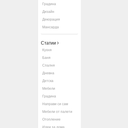
Градина
Дизайн
Декорация
Мансарда
Статии
Кухня
Баня
Спалня
Дневна
Детска
Мебели
Градина
Направи си сам
Мебели от палети
Отопление
Идеи за дома