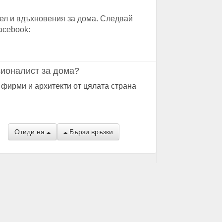
ел и вдъхновения за дома. Следвай
acebook:
ионалист за дома?
 фирми и архитекти от цялата страна
Отиди на
Бързи връзки