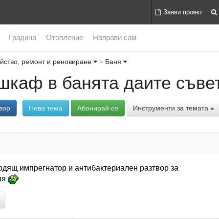
Заяви проект
Градина
Отопление
Направи сам
йство, ремонт и реновиране
Баня
шкаф в банята даите съве
вор
Нова тема
Абонирай се
Инструменти за темата
одящ импрегнатор и антибактериален разтвор за
ня