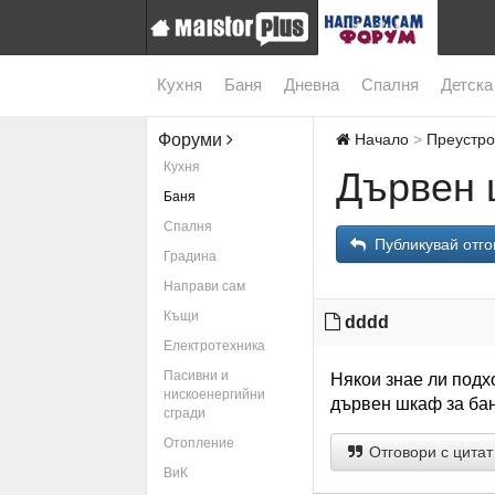
Кухня
Баня
Дневна
Спалня
Детска
Форуми
Начало
Преустро
Кухня
Дървен 
Баня
Спалня
Публикувай отго
Градина
Направи сам
Къщи
dddd
Електротехника
Пасивни и
Някои знае ли подх
нискоенергийни
дървен шкаф за ба
сгради
Отопление
Отговори с цитат
ВиК