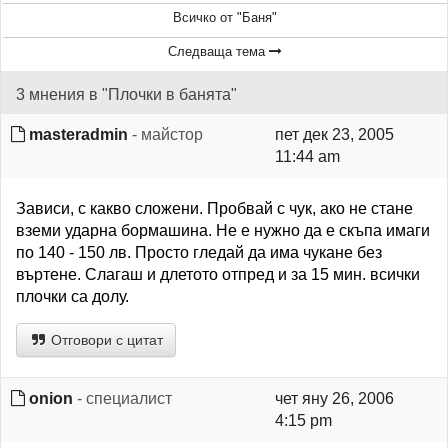
Всичко от "Баня"
Следваща тема
3 мнения в "Плочки в банята"
masteradmin
- майстор
пет дек 23, 2005
11:44 am
Зависи, с какво сложени. Пробвай с чук, ако не стане
вземи ударна бормашина. Не е нужно да е скъпа имаги
по 140 - 150 лв. Просто гледай да има чукане без
въртене. Слагаш и длетото отпред и за 15 мин. всички
плочки са долу.
Отговори с цитат
onion
- специалист
чет яну 26, 2006
4:15 pm