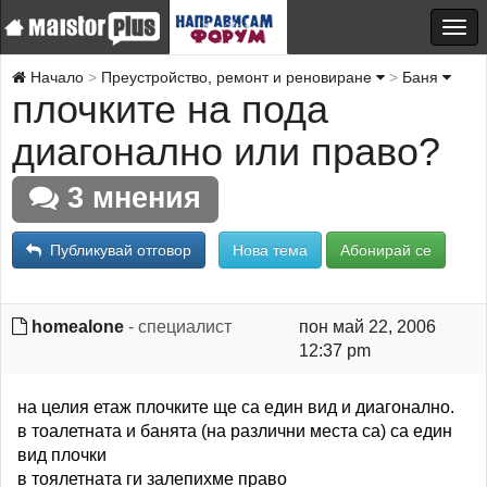
Начало
Преустройство, ремонт и реновиране
Баня
плочките на пода
диагонално или право?
3 мнения
Публикувай отговор
Нова тема
Абонирай се
homealone
- специалист
пон май 22, 2006
12:37 pm
на целия етаж плочките ще са един вид и диагонално.
в тоалетната и банята (на различни места са) са един
вид плочки
в тоялетната ги залепихме право