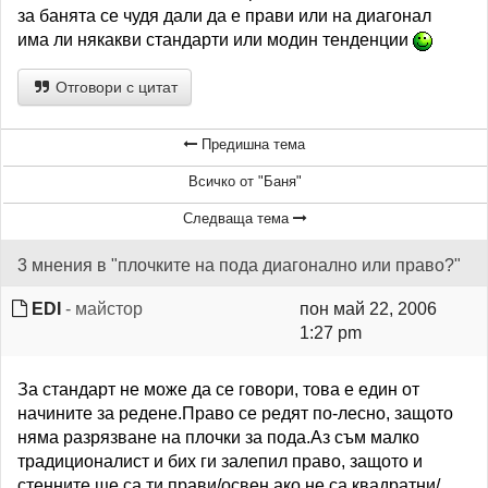
за банята се чудя дали да е прави или на диагонал
има ли някакви стандарти или модин тенденции
Отговори с цитат
Предишна тема
Всичко от "Баня"
Следваща тема
3 мнения в "плочките на пода диагонално или право?"
EDI
- майстор
пон май 22, 2006
1:27 pm
За стандарт не може да се говори, това е един от
начините за редене.Право се редят по-лесно, защото
няма разрязване на плочки за пода.Аз съм малко
традиционалист и бих ги залепил право, защото и
стенните ще са ти прави/освен ако не са квадратни/.