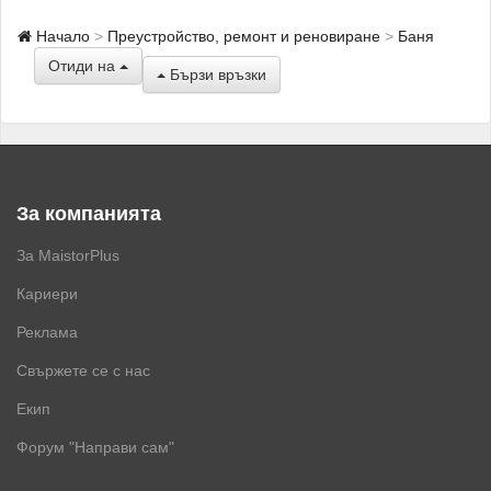
Начало
Преустройство, ремонт и реновиране
Баня
Отиди на
Бързи връзки
За компанията
За MaistorPlus
Кариери
Реклама
Свържете се с нас
Екип
Форум "Направи сам"