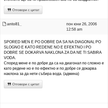
Отговори с цитат
anto81_
пон юни 26, 2006
12:58 am
SPORED MEN E PO DOBRE DA SA NA DIAGONAL PO
SLOGNO E KATO REDENE NO E EFEKTNO I PO
DOBRE SE DOKARVA NAKLONA ZA DA NE TI SABIRA
VODA.
Според мене е по добре да са на диагонал по сложно е
като редене но е по ефектно и по добре се докарва
наклона за да нети събира вода. (админа)
Отговори с цитат