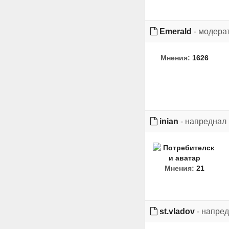
Emerald
- модера
Мнения:
1626
inian
- напреднал
Мнения:
21
st.vladov
- напре