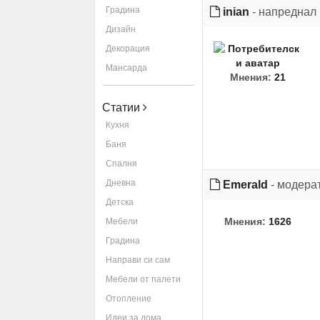
Градина
inian
- напреднал
Дизайн
Декорация
Мансарда
Мнения:
21
Статии
Кухня
Баня
Спалня
Дневна
Emerald
- модера
Детска
Мнения:
1626
Мебели
Градина
Направи си сам
Мебели от палети
Отопление
Идеи за дома