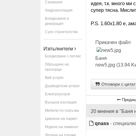
Саниране
идея, т.к. много ми
супер тясна. Мисли
Хидроизолация
Боядисване и
P.S. 1.60х1.80 е, ам
декорация
Сухо строителство
Прикачен файл
Изпълнители
Боядисване с латекс
Баня
Обръщане на
new5.jpg (13.94 
прозорци
ВиК услуги
Отговори с цитат
Дърводелски услуги
Електроуслуги
Предиш
Външна изолация
Мебели по поръчка
20 мнения в "Баня н
Циклене на паркет
qnass
- специали
Редене на ламинат
Лепене на плочки