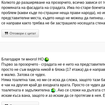
Колкото до разширяване на прозорчето, всичко зависи от т
промяната на фасадата на сградата. Има по-стари бокчета
проблем (какви къде по-страшни неща прави народа), но и
представителни места, където нищо не можеш да пипнеш.
се направи както трябва не би застрашило носещата стена
Отговори с цитат
Благодаря ти много! НО
Първо за прозорчето - сградата не е нито на представител
просто не съм видяла никой в блока (17 етажа) да е напра
е малко. Затова се чудех.
Няма тоалетна там, но ми се иска да сложа, защото тази б
е чак на другия край до входната врата. Просто се чудех д
тоалетната е задължителна
. Ако се сложи на дългата 
искам къса вана, защото и аз искам да се протягам в нея. 