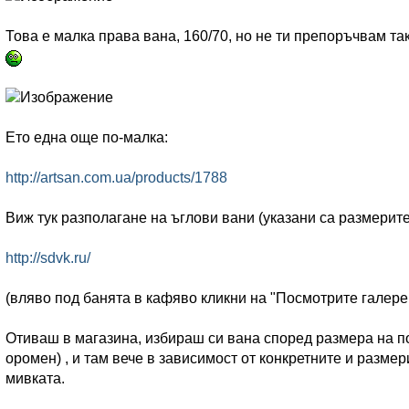
Това е малка права вана, 160/70, но не ти препоръчвам так
Ето една още по-малка:
http://artsan.com.ua/products/1788
Виж тук разполагане на ъглови вани (указани са размерит
http://sdvk.ru/
(вляво под банята в кафяво кликни на "Посмотрите галерею
Отиваш в магазина, избираш си вана според размера на п
оромен) , и там вече в зависимост от конкретните и разм
мивката.