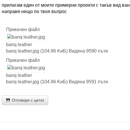
прилагам един от моите примерни проекти с такъв вид ван
направя нещо по твоя въпрос
Прикачен файл
banq leather
banq leather.jpg (104.96 KиБ) Видяна 9590 пъти
Прикачен файл
banq leather
banq leather.jpg (104.96 KиБ) Видяна 9591 пъти
Отговори с цитат