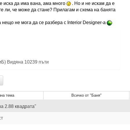
 се иска да има вана, ама много
. Но и не искам да е
те ли, че може да стане? Прилагам и схема на банята
а нещо не мога да се разбера с Interior Designer-а
KиБ) Видяна 10239 пъти
на тема
Всичко от "Баня"
а 2.88 квадрата"
ст