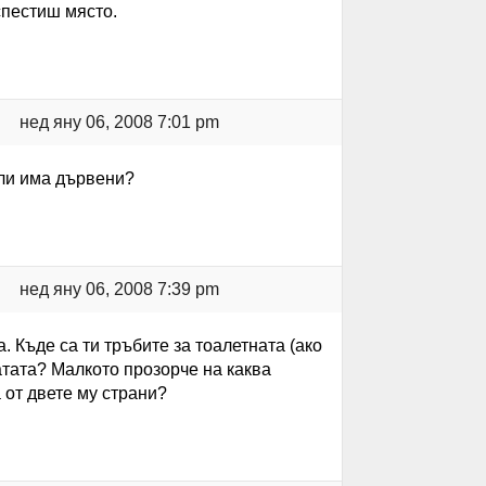
спестиш място.
нед яну 06, 2008 7:01 pm
али има дървени?
нед яну 06, 2008 7:39 pm
. Къде са ти тръбите за тоалетната (ако
атата? Малкото прозорче на каква
 от двете му страни?