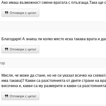
Ако имаш възможност смени вратата с плъзгаща.Така ще 
Отговори с цитат
Благодаря! А знаеш ли колко място иска такава врата и д
Отговори с цитат
тор
Мисля, че може да стане, но не си указал всичко на схемата
има такава)? Какви са разстоянията от двете страни на вр
височина е, какви са му размерите и какви са разстоянията
Отговори с цитат