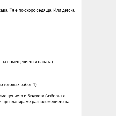
ава. Тя е по-скоро седяща. Или детска.
е на помещението и ваната):
 готовых работ "!)
омещението и бюджета (изборът е
ери ще планираме разположението на