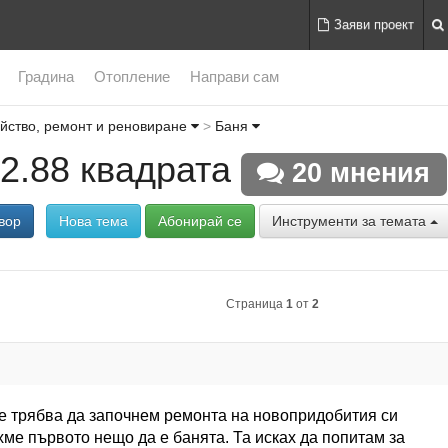
Заяви проект
Градина
Отопление
Направи сам
йство, ремонт и реновиране
Баня
2.88 квадрата
20 мнения
вор
Нова тема
Абонирай се
Инструменти за темата
Страница
1
от
2
е трябва да започнем ремонта на новопридобития си
ме първото нещо да е банята. Та исках да попитам за