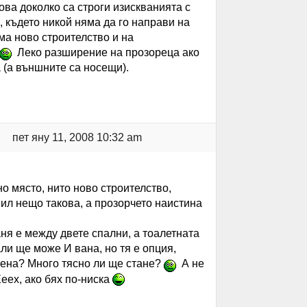
ова доколко са строги изискванията с
, където никой няма да го направи на
ма ново строителство и на
Леко разширение на прозореца ако
 (а външните са носещи).
пет яну 11, 2008 10:32 am
но място, нито ново строителство,
вил нещо такова, а прозорчето наистина
аня е между двете спални, а тоалетната
али ще може И вана, но тя е опция,
стена? Много тясно ли ще стане?
А не
Ееех, ако бях по-ниска