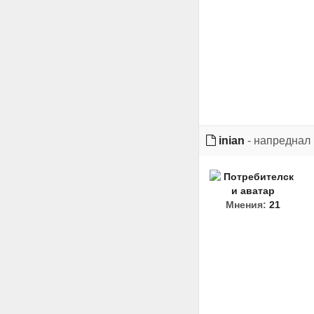
inian
- напреднал
Мнения:
21