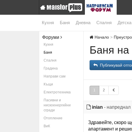
Кухня
Баня
Дневна
Спалня
Детска
Форуми
Начало
Преустро
Кухня
Баня на 
Баня
Спалня
Публикувай отго
Градина
Направи сам
Къщи
1
2
Електротехника
Пасивни и
нискоенергийни
inian
- напреднал
сгради
Отопление
Здравейте, скоро щ
ВиК
апартамент и реших