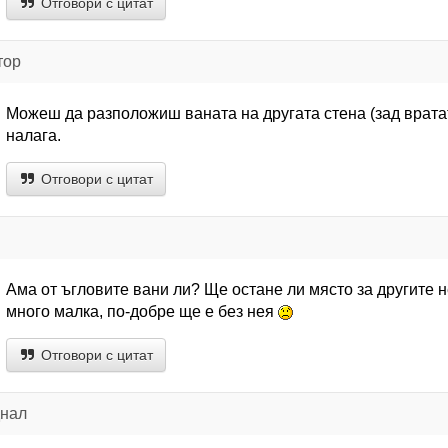
Отговори с цитат
тор
Можеш да разположиш ваната на другата стена (зад вратат
налага.
Отговори с цитат
Ама от ъгловите вани ли? Ще остане ли място за другите н
много малка, по-добре ще е без нея
Отговори с цитат
днал