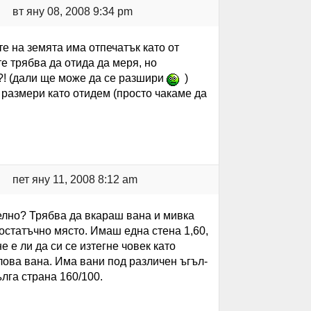
вт яну 08, 2008 9:34 pm
те на земята има отпечатък като от
те трябва да отида да меря, но
?! (дали ще може да се разшири
)
 размери като отидем (просто чакаме да
пет яну 11, 2008 8:12 am
елно? Трябва да вкараш вана и мивка
остатъчно място. Имаш една стена 1,60,
е е ли да си се изтегне човек като
ова вана. Има вани под различен ъгъл-
ълга страна 160/100.