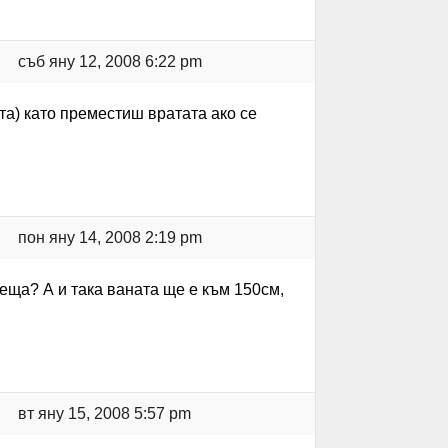
съб яну 12, 2008 6:22 pm
а) като преместиш вратата ако се
пон яну 14, 2008 2:19 pm
еща? А и така ваната ще е към 150см,
вт яну 15, 2008 5:57 pm