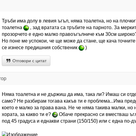
Тръби има долу в левия ъгъл, няма тоалетна, но на плочки
тоалетна
, зад вратата са тръбите на парното. За мерки
прозорчето е едно малко правоъгълниче към 30см широко
Но поне ме успокои, че ще може да стане, ще кача точните
се изнесе предишния собственик
)
Отговори с цитат
тор
Няма тоалетна и не държиш да има, така ли? Имаш си отд
само? Не разбирам тогава какъв ти е проблема...Има пред
което е малко за права вана. Не че няма такива малки, но н
хората, за какво ти е?
Обаче прекрасно си вместваш ъгл
под 45 градуса и еднакви страни (150/150) или с една по-д