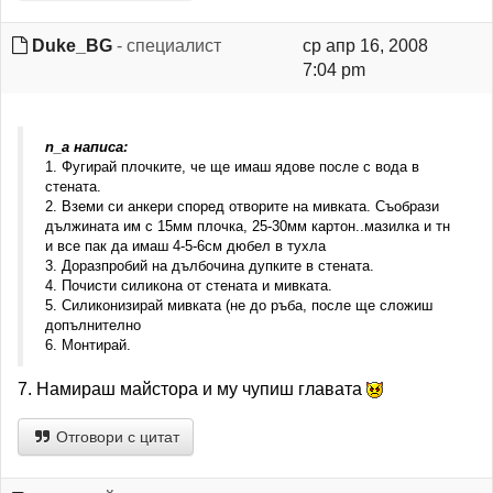
Duke_BG
- специалист
ср апр 16, 2008
7:04 pm
n_a написа:
1. Фугирай плочките, че ще имаш ядове после с вода в
стената.
2. Вземи си анкери според отворите на мивката. Съобрази
дължината им с 15мм плочка, 25-30мм картон..мазилка и тн
и все пак да имаш 4-5-6см дюбел в тухла
3. Доразпробий на дълбочина дупките в стената.
4. Почисти силикона от стената и мивката.
5. Силиконизирай мивката (не до ръба, после ще сложиш
допълнително
6. Монтирай.
7. Намираш майстора и му чупиш главата
Отговори с цитат