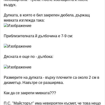
въздух.
Дупката, в която е бил закрепен дюбела, държащ
мивката изглежда така:
Приблизителната й дълбочина е 7-9 см:
Дясната е още по - дълбока:
Размерите на дупката - върху плочките са около 2 см в
диаметър. Навътре се разширява.
Как да се закрепи мивката???
П.С. "Майсторът" има невероятен късмет, че това нещо