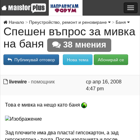
Начало
Преустройство, ремонт и реновиране
Баня
Спешен въпрос за мивка
на баня
38 мнения
Публикувай отговор
Нова тема
Абонирай се
livewire
- помощник
ср апр 16, 2008
4:47 pm
Това е мивка на нещо като баня
Зад плочките има два пласта! гипсокартон, а зад
гипсокартона - тухла. После изолацията и после