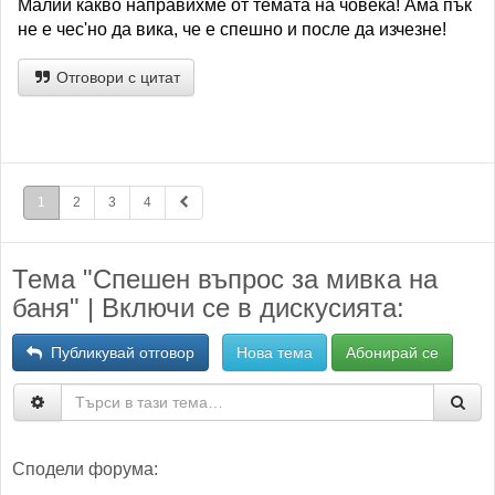
Малий какво направихме от темата на човека! Ама пък
не е чес'но да вика, че е спешно и после да изчезне!
Отговори с цитат
1
2
3
4
Тема "Спешен въпрос за мивка на
баня" | Включи се в дискусията:
Публикувай отговор
Нова тема
Абонирай се
Сподели форума: