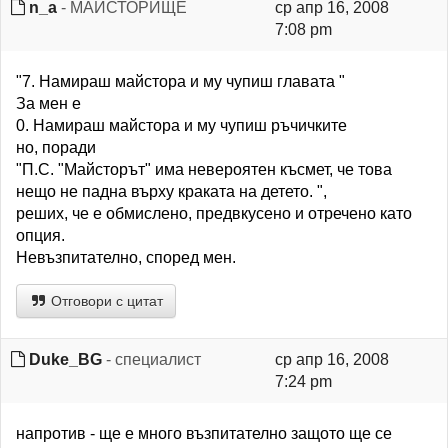
n_a
- МАЙСТОРИЩЕ
ср апр 16, 2008
7:08 pm
"7. Намираш майстора и му чупиш главата "
За мен е
0. Намираш майстора и му чупиш ръчичките
но, поради
"П.С. "Майсторът" има невероятен късмет, че това
нещо не падна върху краката на детето. ",
реших, че е обмислено, предвкусено и отречено като
опция.
Невъзпитателно, според мен.
Отговори с цитат
Duke_BG
- специалист
ср апр 16, 2008
7:24 pm
напротив - ще е много възпитателно защото ще се