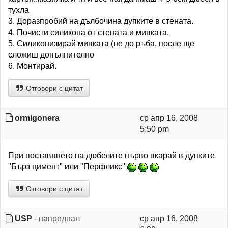
тухла
3. Доразпробий на дълбочина дупките в стената.
4. Почисти силикона от стената и мивката.
5. Силиконизирай мивката (не до ръба, после ще
сложиш допълнително
6. Монтирай.
Отговори с цитат
ormigonera
ср апр 16, 2008
5:50 pm
При поставянето на дюбелите първо вкарай в дупките
"Бърз цимент" или "Перфликс"
Отговори с цитат
USP
- напреднал
ср апр 16, 2008