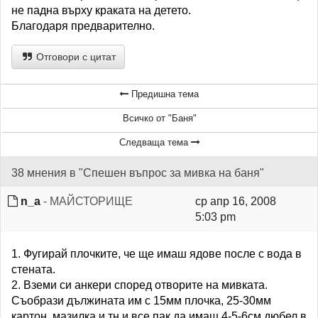
не падна върху краката на детето.
Благодаря предварително.
Отговори с цитат
Предишна тема
Всичко от "Баня"
Следваща тема
38 мнения в "Спешен въпрос за мивка на баня"
n_a
- МАЙСТОРИЩЕ
ср апр 16, 2008
5:03 pm
1. Фугирай плочките, че ще имаш ядове после с вода в
стената.
2. Вземи си анкери според отворите на мивката.
Съобрази дължината им с 15мм плочка, 25-30мм
картон..мазилка и тн и все пак да имаш 4-5-6см дюбел в