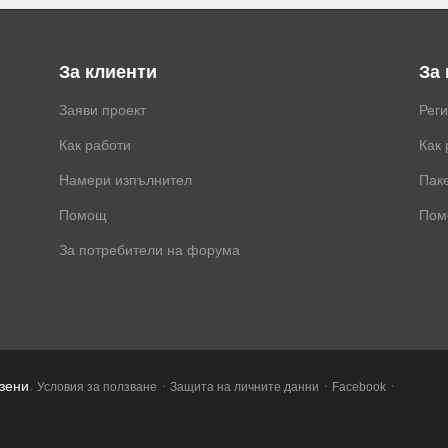
За клиенти
За
Заяви проект
Рег
Как работи
Как 
Намери изпълнител
Паке
Помощ
Пом
За потребители на форума
.
·
·
·
азени
Условия за ползване
Защита на личните данни
Facebook