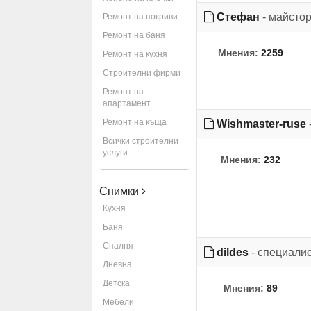
Стефан
- майсто
Ремонт на покриви
Ремонт на баня
Мнения:
2259
Ремонт на кухня
Строителни фирми
Ремонт на
апартамент
Ремонт на къща
Wishmaster-ruse
Всички строителни
услуги
Мнения:
232
Снимки
Кухня
Баня
Спалня
dildes
- специали
Дневна
Детска
Мнения:
89
Мебели