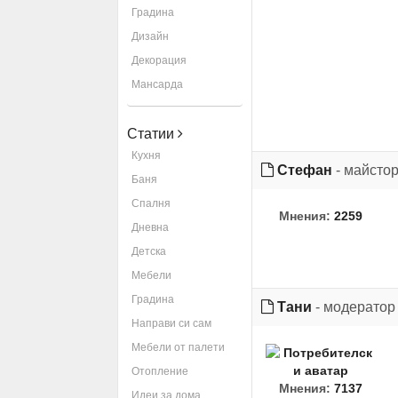
Градина
Дизайн
Декорация
Мансарда
Статии
Кухня
Стефан
- майсто
Баня
Спалня
Мнения:
2259
Дневна
Детска
Мебели
Градина
Тани
- модератор
Направи си сам
Мебели от палети
Отопление
Мнения:
7137
Идеи за дома