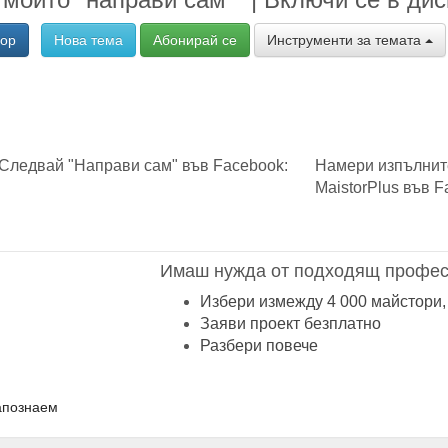
вор
Нова тема
Абонирай се
Инструменти за темата
Следвай "Направи сам" във Facebook:
Намери изпълнит
MaistorPlus във F
Имаш нужда от подходящ профес
Избери измежду 4 000 майстори,
Заяви проект безплатно
Разбери повече
апознаем