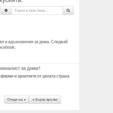
ел и вдъхновения за дома. Следвай
acebook:
ионалист за дома?
 фирми и архитекти от цялата страна
Отиди на
Бързи връзки