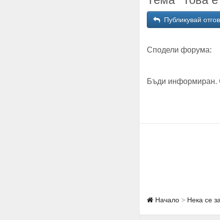
Публикувай отго
Сподели форума:
Бъди информиран. 
Начало
Нека се з