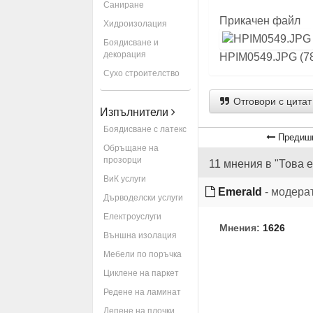
Саниране
Прикачен файл
Хидроизолация
Боядисване и
декорация
HPIM0549.JPG (78
Сухо строителство
Отговори с цитат
Изпълнители
Боядисване с латекс
Предишн
Обръщане на
прозорци
11 мнения в "Това 
ВиК услуги
Emerald
- модера
Дърводелски услуги
Електроуслуги
Мнения:
1626
Външна изолация
Мебели по поръчка
Циклене на паркет
Редене на ламинат
Лепене на плочки