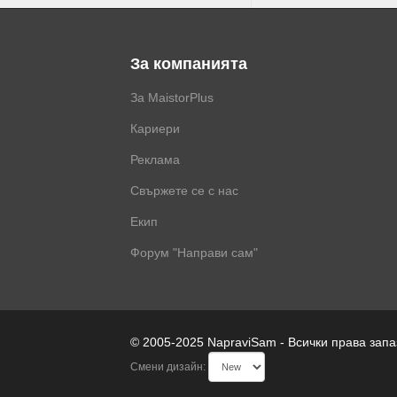
За компанията
За MaistorPlus
Кариери
Реклама
Свържете се с нас
Екип
Форум "Направи сам"
© 2005-2025 NapraviSam - Всички права зап
Смени дизайн: