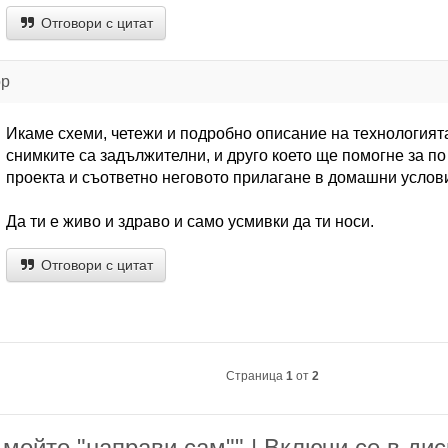
Отговори с цитат
ор
Икаме схеми, четежи и подробно описание на технологият
снимките са задължителни, и друго което ще помогне за п
проекта и съответно неговото прилагане в домашни услов
Да ти е живо и здраво и само усмивки да ти носи.
Отговори с цитат
Страница
1
от
2
 мойто "направи сам"" | Включи се в дис