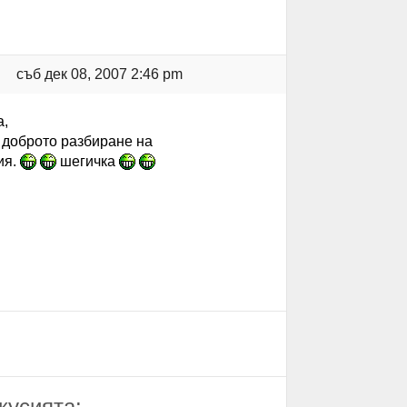
съб дек 08, 2007 2:46 pm
а,
о доброто разбиране на
ия.
шегичка
кусията: