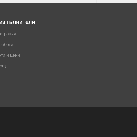
 изпълнители
истрация
работи
ти и цени
ощ