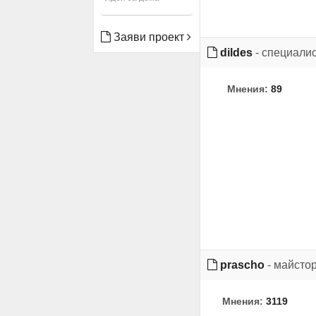
Заяви проект
dildes
- специали
Мнения:
89
prascho
- майсто
Мнения:
3119