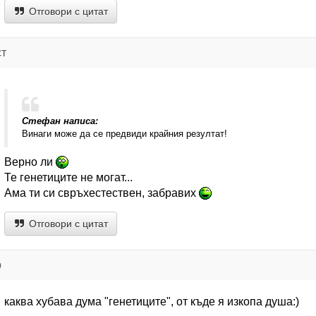
Отговори с цитат
ст
Стефан написа:
Винаги може да се предвиди крайния резултат!
Верно ли
Те генетиците не могат...
Ама ти си свръхестествен, забравих
Отговори с цитат
р
каква хубава дума "генетиците", от къде я изкопа душа:)