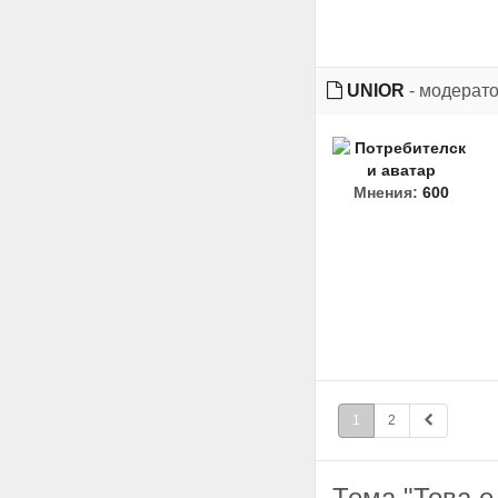
UNIOR
- модерат
Мнения:
600
1
2
Тема "Това е