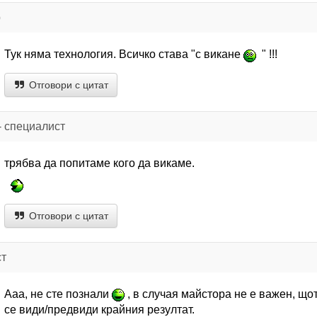
р
Тук няма технология. Всичко става "с викане
" !!!
Отговори с цитат
- специалист
трябва да попитаме кого да викаме.
Отговори с цитат
ст
Ааа, не сте познали
, в случая майстора не е важен, що
се види/предвиди крайния резултат.