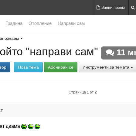
Заяви проект
Градина
Отопление
Направи сам
запознаем
ойто "направи сам"
11 м
вор
Нова тема
Абонирай се
Инструменти за темата
Страница
1
от
2
ст
бват двама