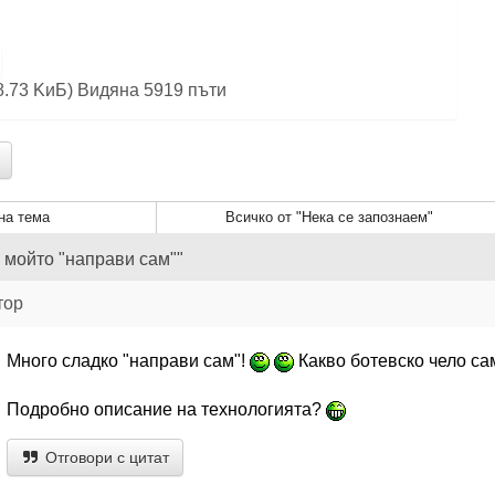
.73 KиБ) Видяна 5919 пъти
а тема
Всичко от "Нека се запознаем"
е мойто "направи сам""
тор
Много сладко "направи сам"!
Какво ботевско чело са
Подробно описание на технологията?
Отговори с цитат