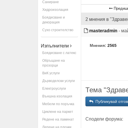
Саниране
Предишн
Хидроизолация
Боядисване и
2 мнения в "Здравей
декорация
Сухо строителство
masteradmin
- ма
Мнения:
2565
Изпълнители
Боядисване с латекс
Обръщане на
прозорци
ВиК услуги
Дърводелски услуги
Тема "Здраве
Електроуслуги
Външна изолация
Публикувай отго
Мебели по поръчка
Циклене на паркет
Сподели форума:
Редене на ламинат
Лепене на плочки