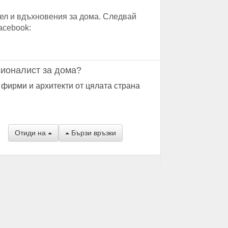
ел и вдъхновения за дома. Следвай
acebook:
ионалист за дома?
 фирми и архитекти от цялата страна
Отиди на
Бързи връзки