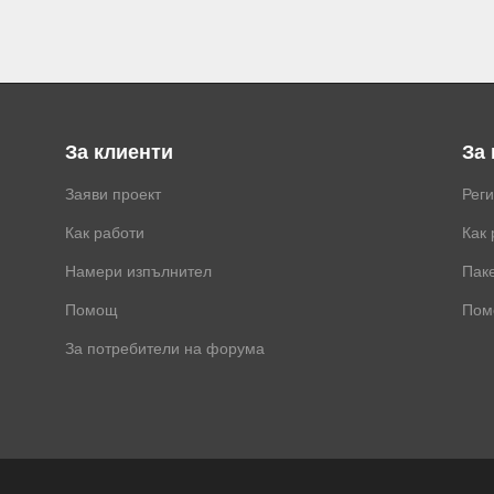
За клиенти
За
Заяви проект
Рег
Как работи
Как 
Намери изпълнител
Паке
Помощ
Пом
За потребители на форума