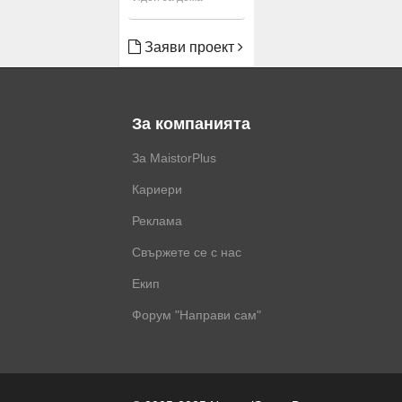
Заяви проект
За компанията
За MaistorPlus
Кариери
Реклама
Свържете се с нас
Екип
Форум "Направи сам"