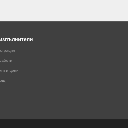
 изпълнители
истрация
работи
ти и цени
ощ