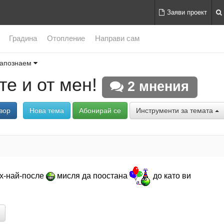
Заяви проект
Градина
Отопление
Направи сам
запознаем
е и от мен!
2 мнения
вор
Нова тема
Абонирай се
Инструменти за темата
их-най-после
мисля да поостана
до като ви