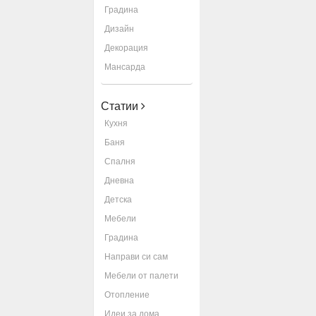
Градина
Дизайн
Декорация
Мансарда
Статии
Кухня
Баня
Спалня
Дневна
Детска
Мебели
Градина
Направи си сам
Мебели от палети
Отопление
Идеи за дома