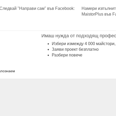
Следвай "Направи сам" във Facebook:
Намери изпълнит
MaistorPlus във F
Имаш нужда от подходящ профес
Избери измежду 4 000 майстори,
Заяви проект безплатно
Разбери повече
апознаем