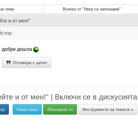
а тема
Всичко от "Нека се запознаем"
те и от мен!"
йстор
добре дошла
Отговори с цитат
йте и от мен!" | Включи се в дискусията
вор
Нова тема
Абонирай се
Инструменти за темата