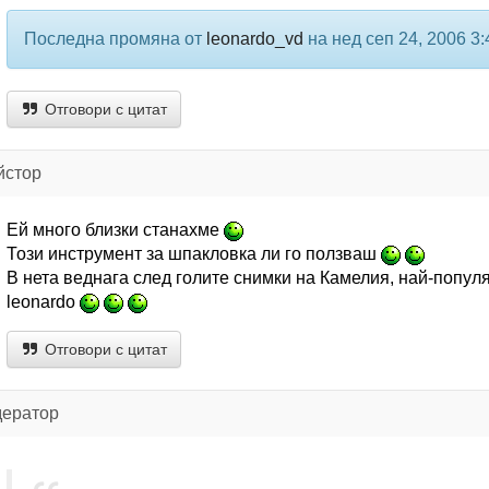
Последна промяна от
leonardo_vd
на нед сеп 24, 2006 3
Отговори с цитат
йстор
Ей много близки станахме
Този инструмент за шпакловка ли го ползваш
В нета веднага след голите снимки на Камелия, най-попул
leonardo
Отговори с цитат
дератор