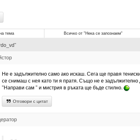
а тема
Всичко от "Нека се запознаем"
rdo_vd"
йстор
Не е задължително само ако искаш. Сега ще правя тениск
се снимаш с нея като ти я пратя. Също не е задължително 
"Направи сам " и мистрия в ръката ще бъде стилно.
Отговори с цитат
дератор