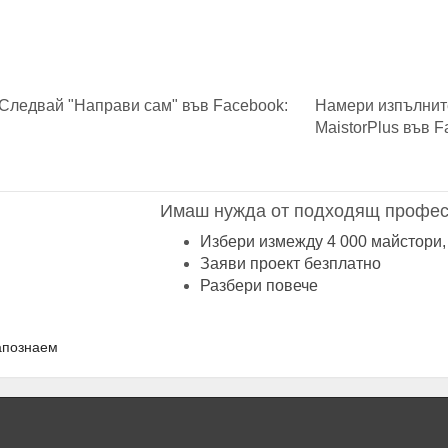
Следвай "Направи сам" във Facebook:
Намери изпълнит
MaistorPlus във F
Имаш нужда от подходящ профес
Избери измежду 4 000 майстори,
Заяви проект безплатно
Разбери повече
апознаем