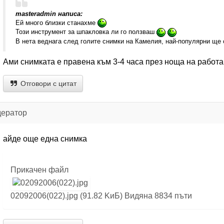
masteradmin написа:
Ей много близки станахме
Този инструмент за шпакловка ли го ползваш
В нета веднага след голите снимки на Камелия, най-популярни ще 
Ами снимката е правена към 3-4 часа през ноща на работа
Отговори с цитат
дератор
айде още една снимка
Прикачен файл
02092006(022).jpg (91.82 KиБ) Видяна 8834 пъти