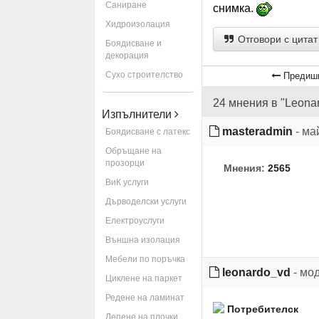
Саниране
снимка.
Хидроизолация
Отговори с цитат
Боядисване и
декорация
Сухо строителство
Предишн
24 мнения в "Leona
Изпълнители
masteradmin
- ма
Боядисване с латекс
Обръщане на
прозорци
Мнения:
2565
ВиК услуги
Дърводелски услуги
Електроуслуги
Външна изолация
Мебели по поръчка
leonardo_vd
- мо
Циклене на паркет
Редене на ламинат
Лепене на плочки