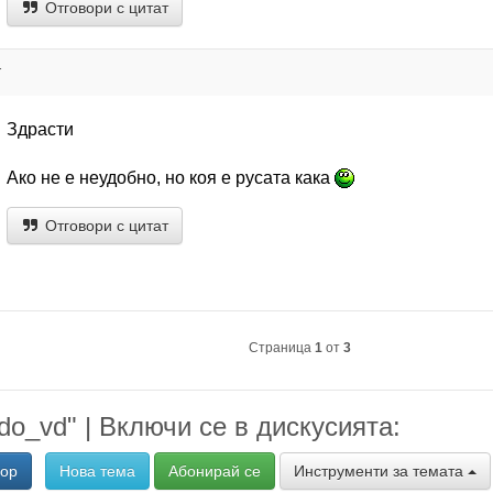
Отговори с цитат
т
Здрасти
Ако не е неудобно, но коя е русата кака
Отговори с цитат
Страница
1
от
3
do_vd" | Включи се в дискусията:
вор
Нова тема
Абонирай се
Инструменти за темата