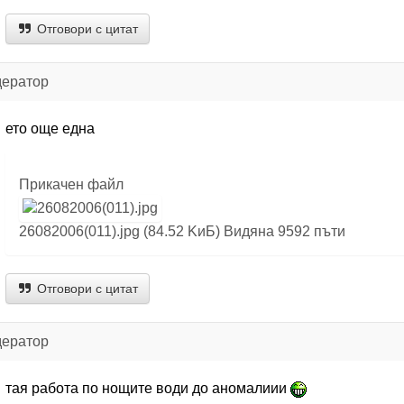
Отговори с цитат
дератор
ето още една
Прикачен файл
26082006(011).jpg (84.52 KиБ) Видяна 9592 пъти
Отговори с цитат
дератор
тая работа по нощите води до аномалиии