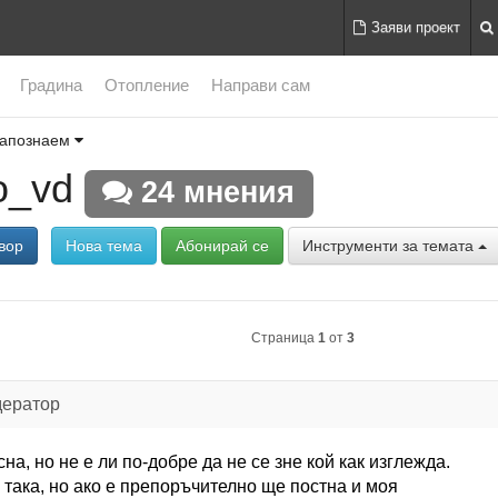
Заяви проект
Градина
Отопление
Направи сам
запознаем
o_vd
24 мнения
вор
Нова тема
Абонирай се
Инструменти за темата
Страница
1
от
3
дератор
сна, но не е ли по-добре да не се зне кой как изглежда.
 така, но ако е препоръчително ще постна и моя