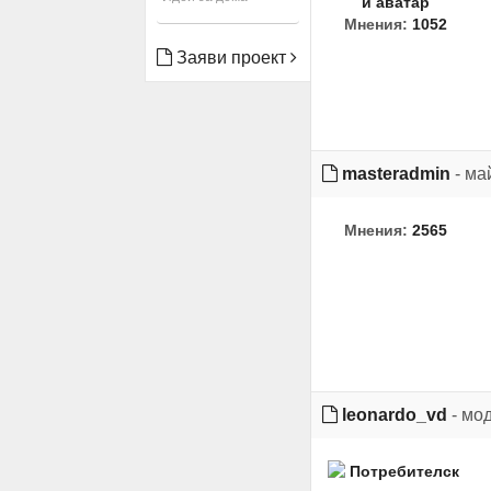
Мнения:
1052
Заяви проект
masteradmin
- ма
Мнения:
2565
leonardo_vd
- мо