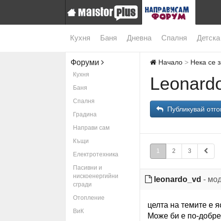
Кухня
Баня
Дневна
Спалня
Детска
Форуми
Начало
Нека се 
Кухня
Leonard
Баня
Спалня
Публикувай отго
Градина
Направи сам
Къщи
1
2
3
Електротехника
Пасивни и
нискоенергийни
leonardo_vd
- мо
сгради
Отопление
целта на темите е я
ВиК
Може би е по-добре