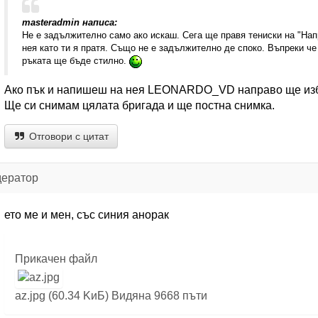
masteradmin написа:
Не е задължително само ако искаш. Сега ще правя тениски на "На
нея като ти я пратя. Също не е задължително де споко. Въпреки че 
ръката ще бъде стилно.
Ако пък и напишеш на нея LEONARDO_VD направо ще изб
Ще си снимам цялата бригада и ще постна снимка.
Отговори с цитат
дератор
ето ме и мен, със синия анорак
Прикачен файл
az.jpg (60.34 KиБ) Видяна 9668 пъти