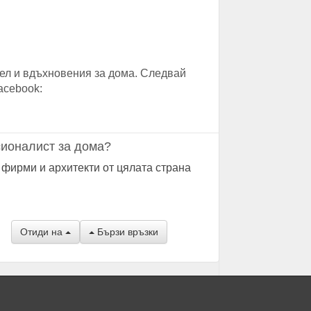
ел и вдъхновения за дома. Следвай
acebook:
ионалист за дома?
 фирми и архитекти от цялата страна
Отиди на
Бързи връзки