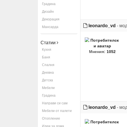
Градина
Дизайн
Декорация
leonardo_vd
- мо
Мансарда
Статии
Кухня
Мнения:
1052
Баня
Спалня
Дневна
Детска
Мебели
Градина
Направи си сам
leonardo_vd
- мо
Мебели от палети
Отопление
Идеи за дома