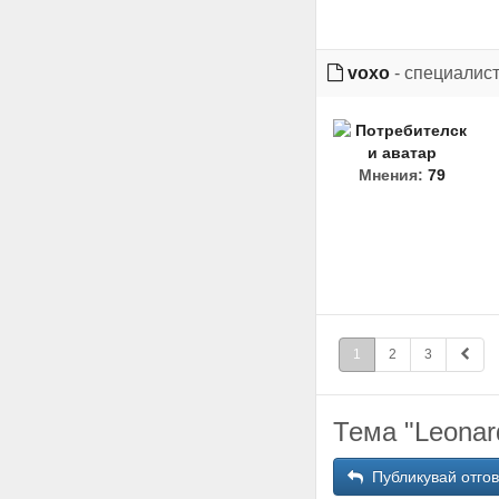
voxo
- специалис
Мнения:
79
1
2
3
Тема "Leonar
Публикувай отго