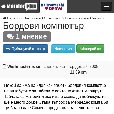
Начало
Въпроси и Отговори
Електроника и Схеми
Бордови компютър
1 мнение
Публикувай отговор
Нова тема
Абонирай се
Wishmaster-ruse
- специалист
ср дек 17, 2008
11:39 pm
Някой да има на идея как работи бордовия компютър
на автобусите за табелите които показват маршрута.
Таблата са матрични ако има и схема да побликувате
ще е много добре.Става въпрос за Мерцедес компа би
трябвало да е Сименс представлява нещо такова.