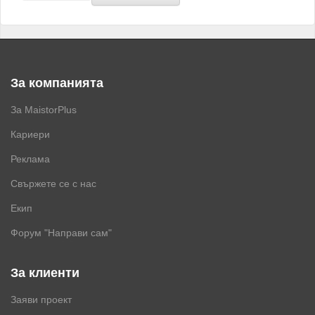
За компанията
За MaistorPlus
Кариери
Реклама
Свържете се с нас
Екип
Форум "Направи сам"
За клиенти
Заяви проект