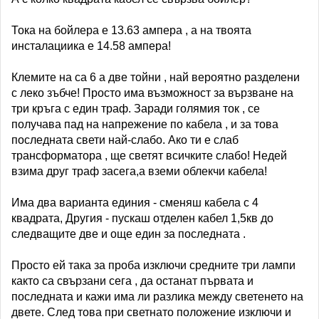
Тока на бойлера е 13.63 ампера , а на твоята
инсталациика е 14.58 ампера!
Клемите на са 6 а две тойни , най вероятно разделени
с леко зъбче! Просто има възможност за вързване на
три кръга с един траф. Заради голямия ток , се
получава пад на напрежение по кабела , и за това
последната свети най-слабо. Ако ти е слаб
трансформатора , ще светят всичките слабо! Недей
взима друг траф засега,а вземи облекчи кабела!
Има два варианта единия - сменяш кабела с 4
квадрата, Другия - пускаш отделен кабел 1,5кв до
следващите две и още един за последната .
Просто ей така за проба изключи средните три лампи
както са свързани сега , да останат първата и
последната и кажи има ли разлика между светенето на
двете. След това при светнато положение изключи и