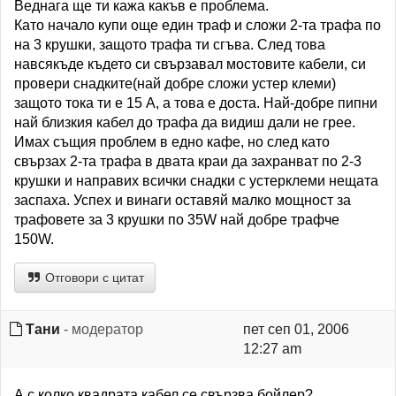
Веднага ще ти кажа какъв е проблема.
Като начало купи още един траф и сложи 2-та трафа по
на 3 крушки, защото трафа ти сгъва. След това
навсякъде където си свързавал мостовите кабели, си
провери снадките(най добре сложи устер клеми)
защото тока ти е 15 А, а това е доста. Най-добре пипни
най близкия кабел до трафа да видиш дали не грее.
Имах същия проблем в едно кафе, но след като
свързах 2-та трафа в двата краи да захранват по 2-3
крушки и направих всички снадки с устерклеми нещата
заспаха. Успех и винаги оставяй малко мощност за
трафовете за 3 крушки по 35W най добре трафче
150W.
Отговори с цитат
Тани
- модератор
пет сеп 01, 2006
12:27 am
А с колко квадрата кабел се свързва бойлер?