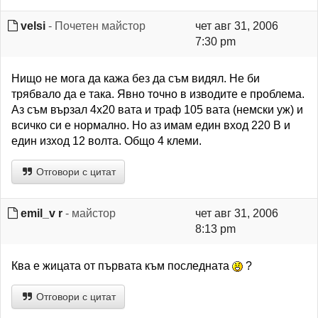
velsi
- Почетен майстор
чет авг 31, 2006
7:30 pm
Нищо не мога да кажа без да съм видял. Не би
трябвало да е така. Явно точно в изводите е проблема.
Аз съм вързал 4х20 вата и траф 105 вата (немски уж) и
всичко си е нормално. Но аз имам един вход 220 В и
един изход 12 волта. Общо 4 клеми.
Отговори с цитат
emil_v r
- майстор
чет авг 31, 2006
8:13 pm
Ква е жицата от първата към последната
?
Отговори с цитат