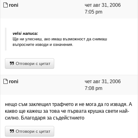
roni
чет авг 31, 2006
7:05 pm
velsi написа:
Ще ни улесниш, ако имаш възможност да снимаш
въпросните изводи и означения.
Отговори с цитат
roni
чет авг 31, 2006
7:08 pm
нещо съм заклещил трафчето и не мога да го извадя. А
какво ще кажеш за това че първата крушка свети най-
силно. Благодаря за съдейстнието
Отговори с цитат