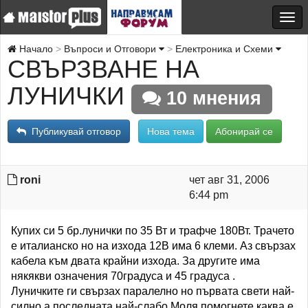
Начало
Въпроси и Отговори
Електроника и Схеми
СВЪРЗВАНЕ НА
ЛУНИЧКИ
10 мнения
Публикувай отговор
Нова тема
Абонирай се
roni
чет авг 31, 2006
6:44 pm
Купих си 5 бр.лунички по 35 Вт и трафче 180Вт. Трачето
е италианско но на изхода 12В има 6 клеми. Аз свързах
кабела към двата крайни изхода. За другите има
някякви означения 70градуса и 45 градуса .
Луничките ги свързах паралелно но първата свети най-
силно а последната най-слабо.Моля помогнете каква е