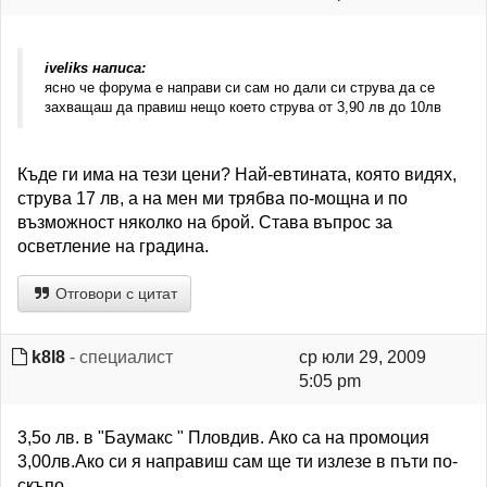
iveliks написа:
ясно че форума е направи си сам но дали си струва да се
захващаш да правиш нещо което струва от 3,90 лв до 10лв
Къде ги има на тези цени? Най-евтината, която видях,
струва 17 лв, а на мен ми трябва по-мощна и по
възможност няколко на брой. Става въпрос за
осветление на градина.
Отговори с цитат
k8l8
- специалист
ср юли 29, 2009
5:05 pm
3,5о лв. в "Баумакс " Пловдив. Ако са на промоция
3,00лв.Ако си я направиш сам ще ти излезе в пъти по-
скъпо.