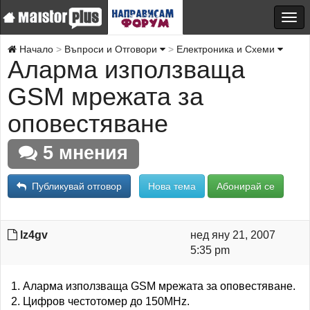
Начало
Въпроси и Отговори
Електроника и Схеми
Аларма използваща
GSM мрежата за
оповестяване
5 мнения
Публикувай отговор
Нова тема
Абонирай се
lz4gv
нед яну 21, 2007
5:35 pm
1. Аларма използваща GSM мрежата за оповестяване.
2. Цифров честотомер до 150MHz.