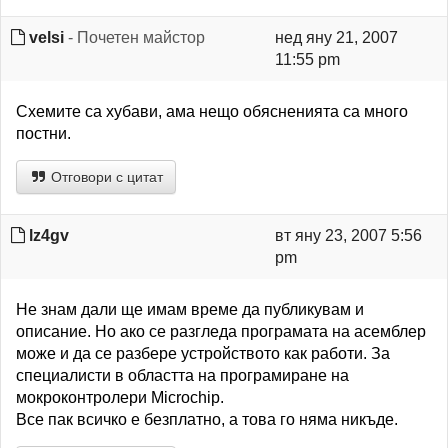
velsi
- Почетен майстор
нед яну 21, 2007
11:55 pm
Схемите са хубави, ама нещо обясненията са много
постни.
Отговори с цитат
lz4gv
вт яну 23, 2007 5:56
pm
Не знам дали ще имам време да публикувам и
описание. Но ако се разгледа програмата на асемблер
може и да се разбере устройството как работи. За
специалисти в областта на програмиране на
мокроконтролери Microchip.
Все пак всичко е безплатно, а това го няма никъде.