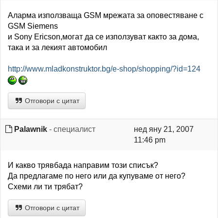
Аларма използваща GSM мрежата за оповестяване с
GSM Siemens
и Sony Ericson,могат да се използуват както за дома,
така и за лекият автомобил
http://www.mladkonstruktor.bg/e-shop/shopping/?id=124
Отговори с цитат
Palawnik
- специалист
нед яну 21, 2007
11:46 pm
И какво трявбада направим този списък?
Да предлагаме по него или да купуваме от него?
Схеми ли ти трябат?
Отговори с цитат