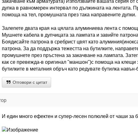
закачване към арматурата) Използвайте вашата серия от с
дупка в равномерен интервал по дължината на лентата. П
помоща на тел, промушната през така направените дупки.
Залепете двата края на цялата алуминиева лента с помощ
Мушнете кабела в дупчицата за лампата и завийте патрон
Боядисайте патрона в сребрист цвят като алуминия(инокса)
патрона. За да поддържа тежестта на бутилките, направет
промушнете през пръстена за закачване на лампата. Затегн
как се превежда-в оригинал "маншон")с помоща на клещи 
бутилките в металния обръч като редувате бутилка навън-
Отговори с цитат
тор
И един много ефектен и супер-лесен полюлей от чаши за б