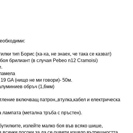
необходими:
илки тип Борис (ха-ха, не знаех, че така се казват)
боя брилиант (в случая Pebeo n12 Cramoisi)
.
 ламела
 19 GA (нищо не ми говори)- 50м.
алуминиев обръч (1,6мм)
етление включващ патрон,,втулка,кабел и електрическа
а лампата (метална тръба с пръстен).
 бутилките, излейте малко боя във всяко шише,
в всички посоки за да се оцвети изцяло вътрешността.