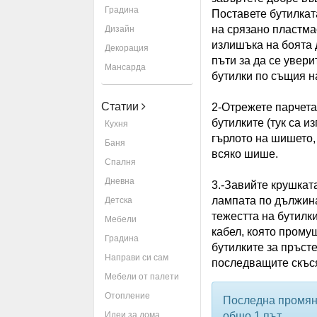
Градина
Поставете бутилкат
на срязано пластм
Дизайн
излишъка на боята 
Декорация
пъти за да се увери
Мансарда
бутилки по същия н
Статии
2-Отрежете парчета 
бутилките (тук са и
Кухня
гърлото на шишето, 
Баня
всяко шише.
Спалня
Дневна
3.-Завийте крушкат
лампата по дължина
Детска
тежестта на бутилк
Мебели
кабел, която прому
Градина
бутилките за пръсте
Направи си сам
последващите скъс
Мебели от палети
Отопление
Последна промян
общо 1 път.
Идеи за дома