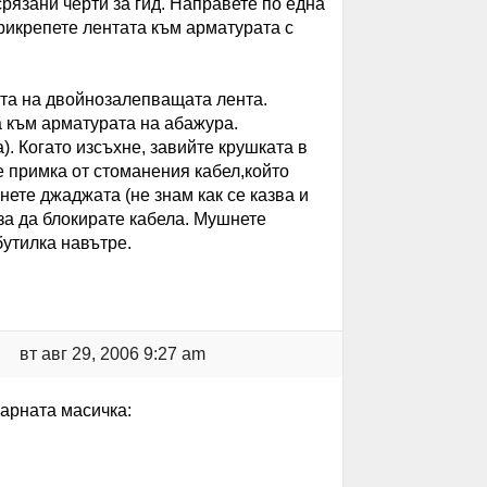
рязани черти за гид. Направете по една
рикрепете лентата към арматурата с
та на двойнозалепващата лента.
а към арматурата на абажура.
. Когато изсъхне, завийте крушката в
е примка от стоманения кабел,който
ете джаджата (не знам как се казва и
за да блокирате кабела. Мушнете
бутилка навътре.
вт авг 29, 2006 9:27 am
арната масичка: