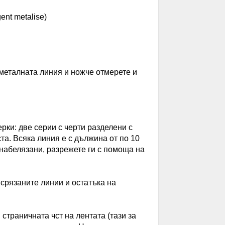
nt metalise)
 металната линия и ножче отмерете и
рки: две серии с черти разделени с
ста. Всяка линия е с дължина от по 10
 набелязани, разрежете ги с помоща на
 срязаните линии и остатъка на
 страничната чст на лентата (тази за