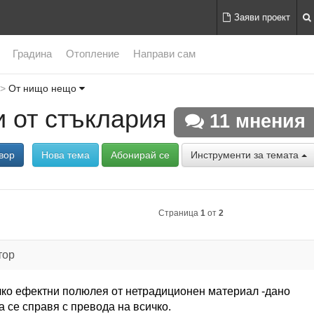
Заяви проект
Градина
Отопление
Направи сам
От нищо нещо
 от стъклария
11 мнения
вор
Нова тема
Абонирай се
Инструменти за темата
Страница
1
от
2
тор
лко ефектни полюлея от нетрадиционен материал -дано
а се справя с превода на всичко.