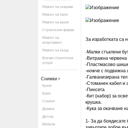
Ремонт на покриви
Ремонт на баня
Ремонт на кухня
Строителни фирми
Ремонт на
За изработката са 
апартамент
Ремонт на къща
-Малки стъклени бут
-Витражна червена 
Всички строителни
услуги
-Пластмасово шише
-ножче с подвижна
-Галванизирана тел
Снимки
-Стоманен кабел и 
Кухня
-Пинсета
Баня
-Кит (набор) за осв
Спалня
крушка.
-Кука за окачване н
Дневна
Детска
1- За да боядисате
Мебели
завъртете добре въ