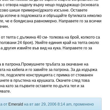
а с отвора надолу върху нещо поддържащо (основата
асово шише примерно)докато изсъхне. Оставете
да изтече в подложката и обръщайте бутилката няколко
те, че е боядисана равномерно. Направете го за всички
ачин.
от телта с дължина 40 см- толкова на брой, колкото са
зползвани 24 броя). Увийте единия край на телта около
а другия извийте във вид на кука. Направете го за
а в патрона.Промушнете тръбата за окачване на
та на кабела и го завийте за патрона. За да издържа
ите, подсилете конструкцията с примка от стоманен
шнете в пръстена на крушката. Окачете след това
на като за първите оставяте по-дълга тел и за
явате.
а от
Emerald
на вт авг 29, 2006 8:14 am, променено