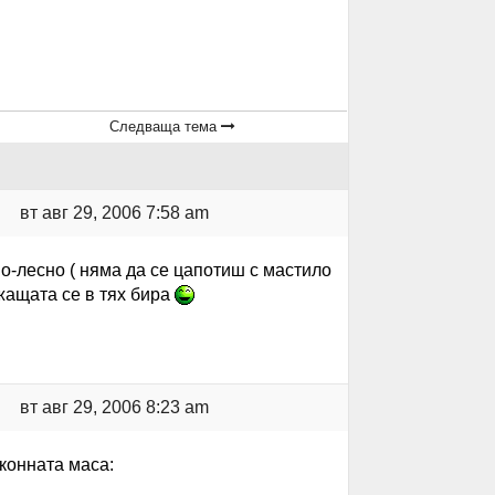
Следваща тема
вт авг 29, 2006 7:58 am
о-лесно ( няма да се цапотиш с мастило
жащата се в тях бира
вт авг 29, 2006 8:23 am
конната маса: