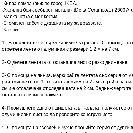
-Кит за лампа (виж по-горе)- IKEA.
-Акрилна боя сребърен металик (Delta Ceramcoat n2603 Arge
-Малка четка с мек косъм.
-Стоманен кабел с джаджата му за връзване.
-Клещи.
1.- Разположете се върху килимче за рязане. С помоща на
отрежете лента от алуминия с размери 1,2 м на 7 см.
2- Отделете лентата от останалия лист с рязко движение.
3- С помоща на линия, маркирайте лентата със серия от ме
разстояние от по 3 см. като започем на 2 см. от ръба на ли
см.и е отдалечена от следващата на 2 см. Веднъж чертите
металната линия и ножчето.
4- Промушнете едно от шишетата в "колана" получил се от
алуминиевия лист за да проверите конструкцията.
5- С помощта на гвоздей и чукче пробийте серия от дупки в