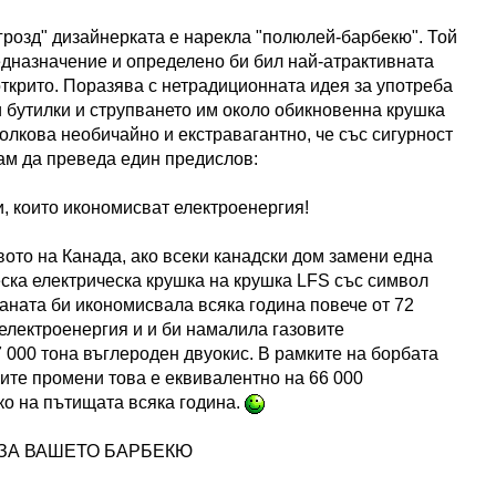
розд" дизайнерката е нарекла "полюлей-барбекю". Той
едназначение и определено би бил най-атрактивната
 открито. Поразява с нетрадиционната идея за употреба
 бутилки и струпването им около обикновенна крушка
толкова необичайно и екстравагантно, че със сигурност
ам да преведа един предислов:
, които икономисват електроенергия!
ото на Канада, ако всеки канадски дом замени една
ска електрическа крушка на крушка LFS със символ
ната би икономисвала всяка година повече от 72
електроенергия и и би намалила газовите
 000 тона въглероден двуокис. В рамките на борбата
ите промени това е еквивалентно на 66 000
о на пътищата всяка година.
ЗА ВАШЕТО БАРБЕКЮ