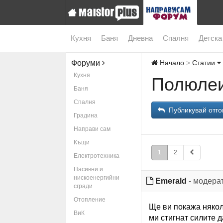
Кухня
Баня
Дневна
Спалня
Детска
Форуми
Начало
Статии
Кухня
Полюлеи
Баня
Спалня
Публикувай отго
Градина
Направи сам
Къщи
1
2
Електротехника
Пасивни и
нискоенергийни
Emerald
- модера
сгради
Отопление
Ще ви покажа няко
ВиК
ми стигнат силите д