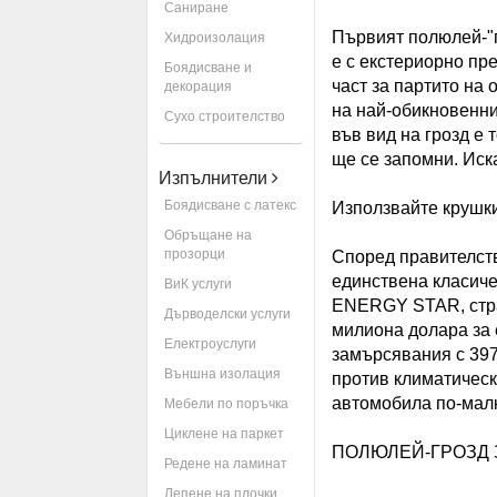
Саниране
Първият полюлей-"г
Хидроизолация
е с екстериорно пр
Боядисване и
част за партито на
декорация
на най-обикновенни
Сухо строителство
във вид на грозд е 
ще се запомни. Иск
Изпълнители
Боядисване с латекс
Използвайте крушки
Обръщане на
прозорци
Според правителств
единствена класиче
ВиК услуги
ENERGY STAR, стра
Дърводелски услуги
милиона долара за 
Електроуслуги
замърсявания с 397
Външна изолация
против климатическ
автомобила по-малк
Мебели по поръчка
Циклене на паркет
ПОЛЮЛЕЙ-ГРОЗД 
Редене на ламинат
Лепене на плочки