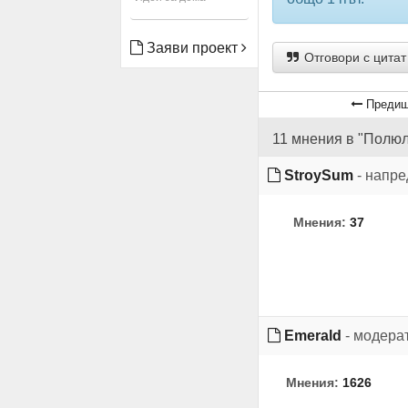
Заяви проект
Отговори с цитат
Предиш
11 мнения в "Полюл
StroySum
- напр
Мнения:
37
Emerald
- модера
Мнения:
1626