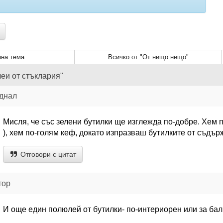
на тема
Всичко от "От нищо нещо"
еи от стъклария"
еднал
Мисля, че със зелени бутилки ще изглежда по-добре. Хем п
), хем по-голям кеф, докато изпразваш бутилките от съдър
Отговори с цитат
тор
И още един полюлей от бутилки- по-интериорен или за бал