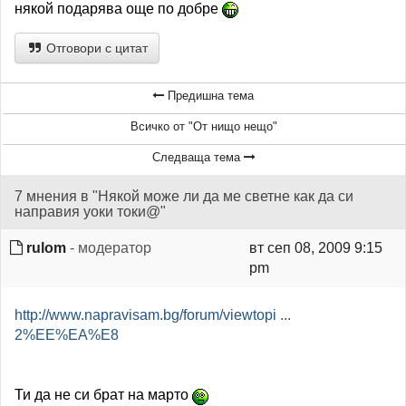
някой подарява още по добре
Отговори с цитат
Предишна тема
Всичко от "От нищо нещо"
Следваща тема
7 мнения в "Някой може ли да ме светне как да си
направия уоки токи@"
rulom
- модератор
вт сеп 08, 2009 9:15
pm
http://www.napravisam.bg/forum/viewtopi ...
2%EE%EA%E8
Ти да не си брат на марто