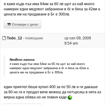
я кажи къде пък има 64км за 60 лв щот аз най много
намерих едни медлент забранени в бг и бяха за 42км а
цената им на продаване в Бг е 300лв.
Отговори с цитат
Tedo_12
- помощник
ср сеп 09, 2009
8:54 am
NeoBoss написа:
я кажи къде пък има 64км за 60 лв щот аз най много
намерих едни медлент забранени в бг и бяха за 42км а
цената им на продаване в Бг е 300лв.
един приятел беше купил 400 за по 50 лв и ги даваше
за 60 но ги е продал вече можеш да потърсиш в нета аз
мярна една обява но не помня каде