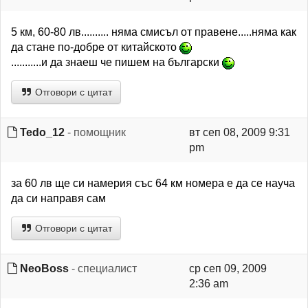
5 км, 60-80 лв.......... няма смисъл от правене.....няма как
да стане по-добре от китайското
...........и да знаеш че пишем на български
Отговори с цитат
Tedo_12
- помощник
вт сеп 08, 2009 9:31
pm
за 60 лв ще си намерия със 64 км номера е да се науча
да си направя сам
Отговори с цитат
NeoBoss
- специалист
ср сеп 09, 2009
2:36 am