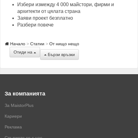
Избери измежду 4 000 майстори, фирми и
архитекти от цялата страна
Заяви проект безплатно
Разбери повече
Начало
Статии
От нищо нещо
Отиди на
Бързи връзки
За компанията
За MaistorPlus
Кариери
Реклама
Свържете се с нас