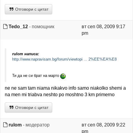
Отговори с цитат
Tedo_12
- помощник
вт сеп 08, 2009 9:17
pm
rulom написа:
http://www.napravisam.bg/forum/viewtopi ... 2%EE%EA%E8
Ти да не си брат на марто
ne ne sam tam niama nikakvo info samo niakolko shemi a
na men mi triabva neshto po moshtno 3 km primerno
Отговори с цитат
rulom
- модератор
вт сеп 08, 2009 9:22
pm