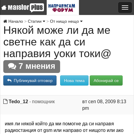
Начало
Статии
От нищо нещо
Някой може ли да ме
светне как да си
направия уоки токи@
7 мнения
Публикувай отговор
Нова тема
Абонирай се
Tedo_12
- помощник
вт сеп 08, 2009 8:13
pm
имя ли някой който да ми помогне да си направя
радиостанция от gsm или направо от нищото или ако