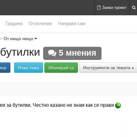
Заяви проект
Градина
Отопление
Направи сам
От нищо нещо
 бутилки
5 мнения
вор
Нова тема
Абонирай се
Инструменти за темата
еи за бутилки. Честно казано не знам как се прави