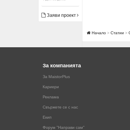
Заяви проект
Начало
Статии
За компанията
За MaistorPlus
Кариери
Реклама
Свържете се с нас
Екип
Форум "Направи сам"