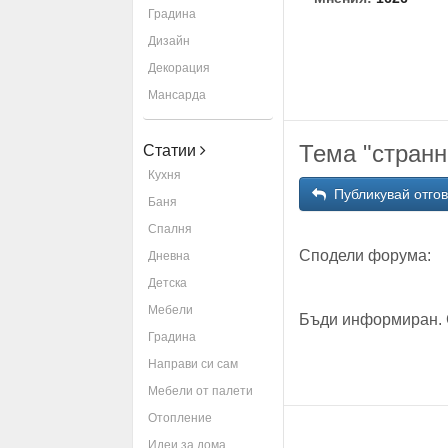
Градина
Дизайн
Декорация
Мансарда
Тема "странн
Статии
Кухня
Публикувай отго
Баня
Спалня
Сподели форума:
Дневна
Детска
Мебели
Бъди информиран. 
Градина
Направи си сам
Мебели от палети
Отопление
Идеи за дома