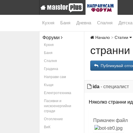
Кухня
Баня
Дневна
Спалня
Детска
Форуми
Начало
Статии
Кухня
странни
Баня
Спалня
Публикувай отго
Градина
Направи сам
Къщи
ida
- специалист
Електротехника
Пасивни и
Няколко странни ид
нискоенергийни
сгради
Отопление
Прикачен файл
ВиК