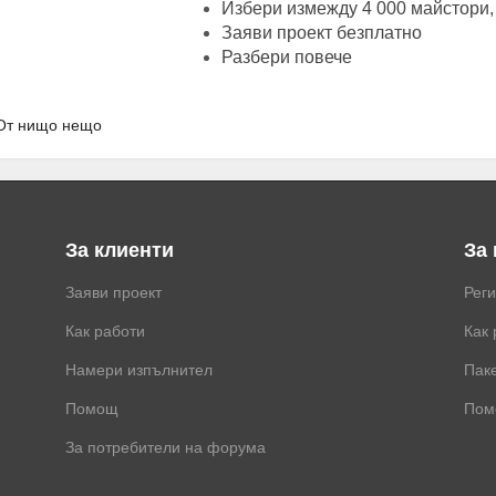
Избери измежду 4 000 майстори,
Заяви проект безплатно
Разбери повече
От нищо нещо
За клиенти
За
Заяви проект
Рег
Как работи
Как 
Намери изпълнител
Паке
Помощ
Пом
За потребители на форума