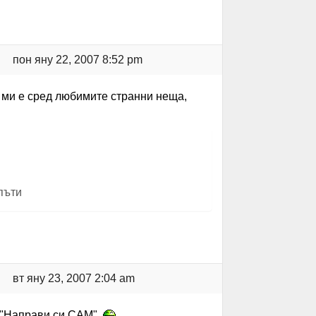
пон яну 22, 2007 8:52 pm
о ми е сред любимите странни неща,
пъти
вт яну 23, 2007 2:04 am
а "Направи си САМ".