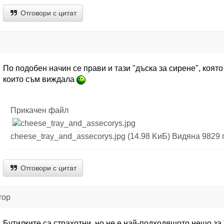
Отговори с цитат
По подобен начин се прави и тази "дъска за сирене", коят
които съм виждала
Прикачен файл
cheese_tray_and_assecorys.jpg (14.98 KиБ) Видяна 9829 
Отговори с цитат
тор
Бутилките са страхотни, но не е най-подходящото нещо з