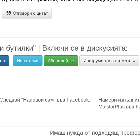
Отговори с цитат
и бутилки" | Включи се в дискусията:
вор
Нова тема
Абонирай се
Инструменти за темата
Следвай "Направи сам" във Facebook:
Намери изпълнит
MaistorPlus във F
Имаш нужда от подходящ профес