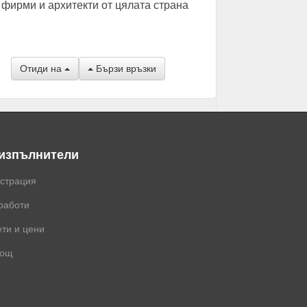
 фирми и архитекти от цялата страна
Отиди на
Бързи връзки
 изпълнители
истрация
работи
ти и цени
ощ