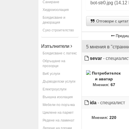
Саниране
bot-str0.jpg (14.
Хидроизолация
Боядисване и
Отговори с цитат
декорация
Сухо строителство
Предиш
Изпълнители
5 мнения в "странн
Боядисване с латекс
sevar
- специалис
Обръщане на
прозорци
ВиК услуги
Дърводелски услуги
Мнения:
67
Електроуслуги
Външна изолация
ida
- специалист
Мебели по поръчка
Циклене на паркет
Мнения:
220
Редене на ламинат
Лепене на плочки