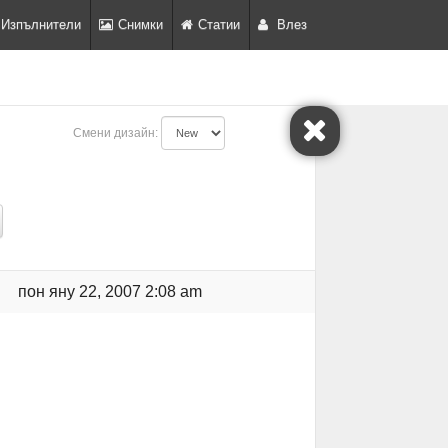
Изпълнители
Снимки
Статии
Влез
Смени дизайн:
пон яну 22, 2007 2:08 am