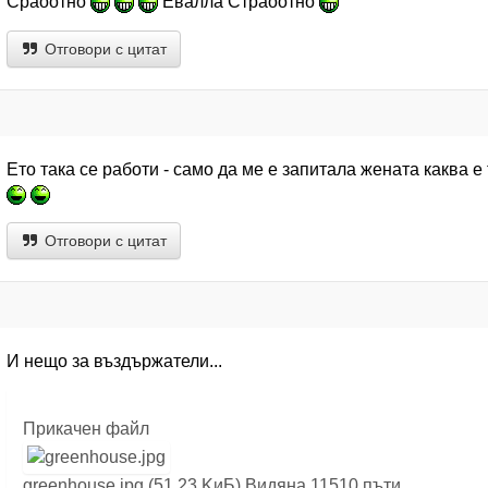
Сраоотно
Евалла Страоотно
Отговори с цитат
Ето така се работи - само да ме е запитала жената каква е 
Отговори с цитат
И нещо за въздържатели...
Прикачен файл
greenhouse.jpg (51.23 KиБ) Видяна 11510 пъти