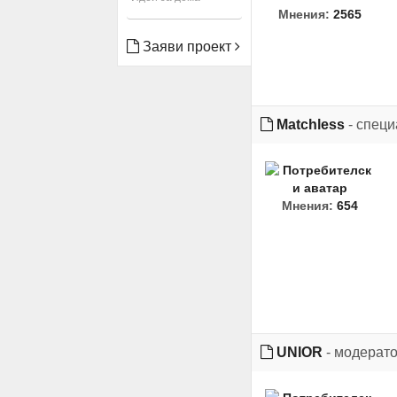
Мнения:
2565
Заяви проект
Matchless
- специ
Мнения:
654
UNIOR
- модерат