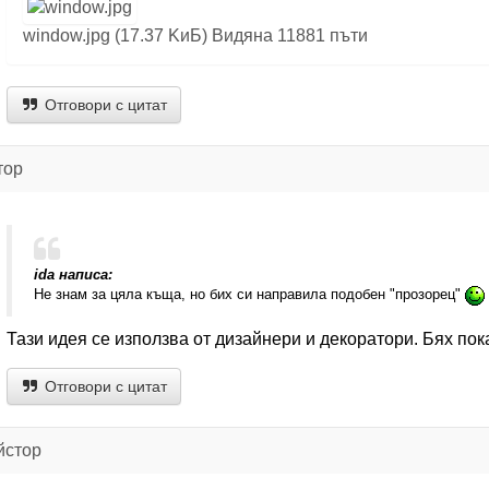
window.jpg (17.37 KиБ) Видяна 11881 пъти
Отговори с цитат
тор
ida написа:
Не знам за цяла къща, но бих си направила подобен "прозорец"
Тази идея се използва от дизайнери и декоратори. Бях пок
Отговори с цитат
йстор