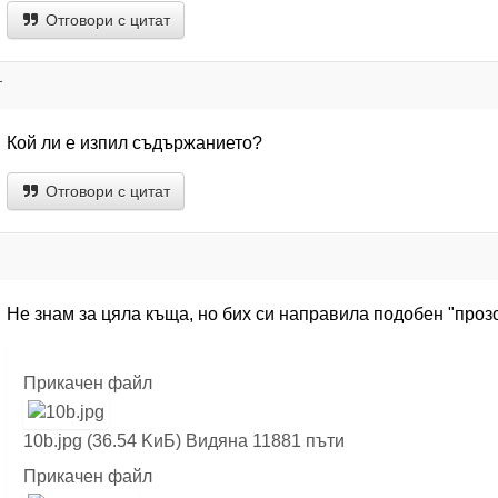
Отговори с цитат
т
Кой ли е изпил съдържанието?
Отговори с цитат
Не знам за цяла къща, но бих си направила подобен "про
Прикачен файл
10b.jpg (36.54 KиБ) Видяна 11881 пъти
Прикачен файл