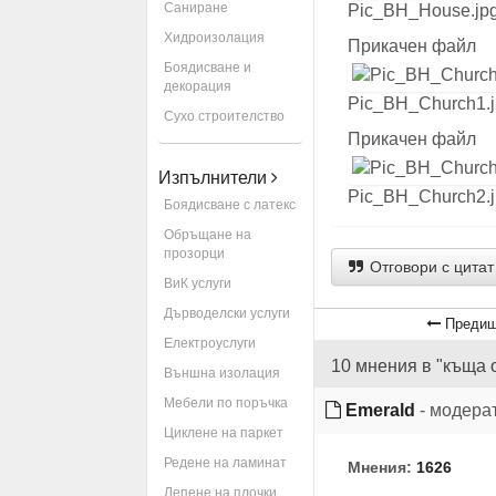
Саниране
Pic_BH_House.jpg
Хидроизолация
Прикачен файл
Боядисване и
декорация
Pic_BH_Church1.j
Сухо строителство
Прикачен файл
Изпълнители
Pic_BH_Church2.j
Боядисване с латекс
Обръщане на
прозорци
Отговори с цитат
ВиК услуги
Дърводелски услуги
Предиш
Електроуслуги
10 мнения в "къща 
Външна изолация
Мебели по поръчка
Emerald
- модера
Циклене на паркет
Редене на ламинат
Мнения:
1626
Лепене на плочки