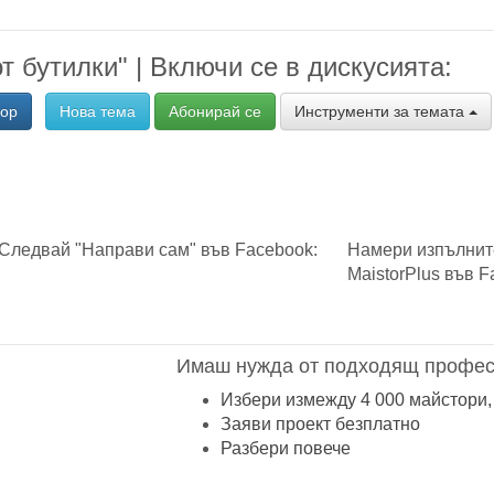
т бутилки" | Включи се в дискусията:
вор
Нова тема
Абонирай се
Инструменти за темата
Следвай "Направи сам" във Facebook:
Намери изпълнит
MaistorPlus във F
Имаш нужда от подходящ профес
Избери измежду 4 000 майстори,
Заяви проект безплатно
Разбери повече