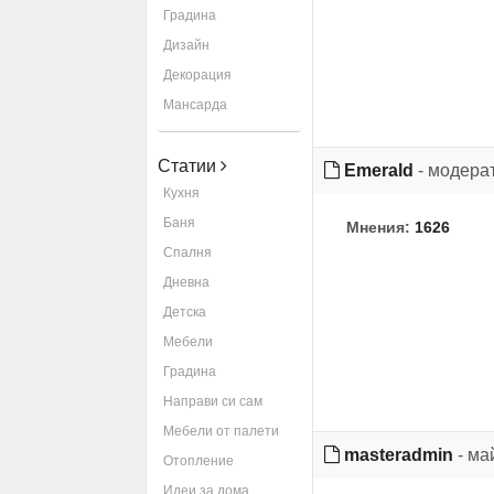
Градина
Дизайн
Декорация
Мансарда
Статии
Emerald
- модера
Кухня
Баня
Мнения:
1626
Спалня
Дневна
Детска
Мебели
Градина
Направи си сам
Мебели от палети
masteradmin
- ма
Отопление
Идеи за дома