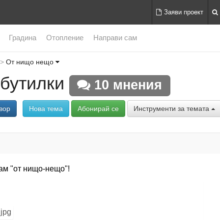
Заяви проект
Градина
Отопление
Направи сам
От нищо нещо
 бутилки
10 мнения
вор
Нова тема
Абонирай се
Инструменти за темата
вам "от нищо-нещо"!