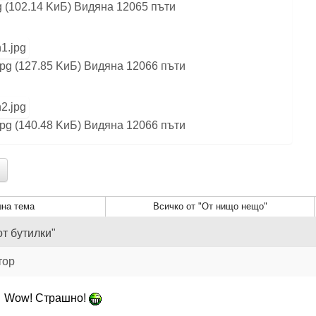
 (102.14 KиБ) Видяна 12065 пъти
pg (127.85 KиБ) Видяна 12066 пъти
pg (140.48 KиБ) Видяна 12066 пъти
на тема
Всичко от "От нищо нещо"
от бутилки"
тор
Wow! Страшно!