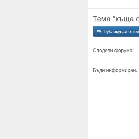
Тема "къща о
Публикувай отго
Сподели форума:
Бъди информиран. 