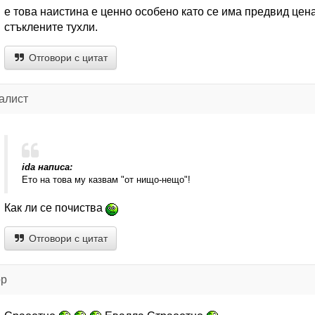
е това наистина е ценно особено като се има предвид цен
стъклените тухли.
Отговори с цитат
алист
ida написа:
Ето на това му казвам "от нищо-нещо"!
Как ли се почиства
Отговори с цитат
ор