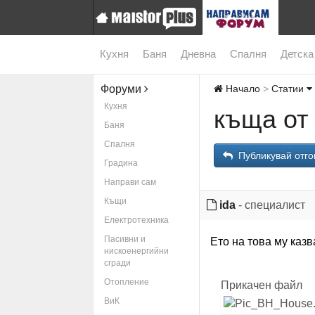
Кухня
Баня
Дневна
Спалня
Детска
Форуми
Начало
Статии
Кухня
къща от
Баня
Спалня
Публикувай отго
Градина
Направи сам
Къщи
ida
- специалист
Електротехника
Пасивни и
Ето на това му каз
нискоенергийни
сгради
Отопление
Прикачен файл
ВиК