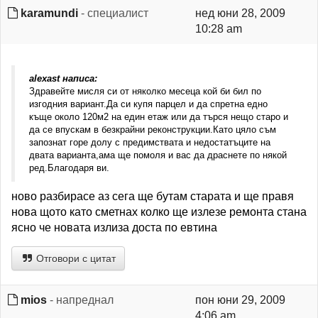
karamundi
- специалист
нед юни 28, 2009
10:28 am
alexast написа:
Здравейте мисля си от няколко месеца кой би бил по
изгодния вариант.Да си купя парцел и да спретна едно
къще около 120м2 на един етаж или да търся нещо старо и
да се впускам в безкрайни реконструкции.Като цяло съм
запознат горе долу с предимствата и недостатъците на
двата варианта,ама ще помоля и вас да драснете по някой
ред.Благодаря ви.
ново разбирасе аз сега ще бутам старата и ще правя
нова щото като сметнах колко ще излезе ремонта стана
ясно че новата излиза доста по евтина
Отговори с цитат
mios
- напреднал
пон юни 29, 2009
4:06 am