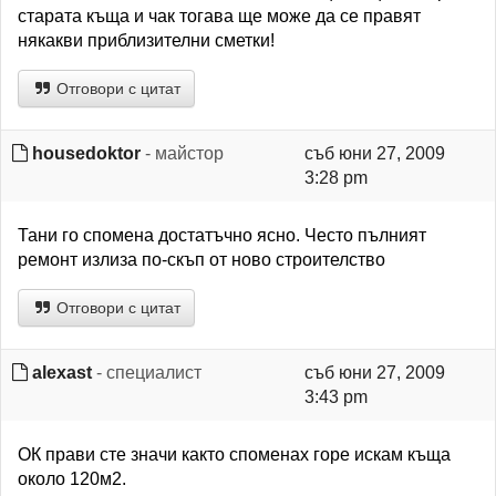
старата къща и чак тогава ще може да се правят
някакви приблизителни сметки!
Отговори с цитат
housedoktor
- майстор
съб юни 27, 2009
3:28 pm
Тани го спомена достатъчно ясно. Често пълният
ремонт излиза по-скъп от ново строителство
Отговори с цитат
alexast
- специалист
съб юни 27, 2009
3:43 pm
ОК прави сте значи както споменах горе искам къща
около 120м2.