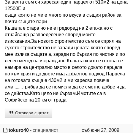
За целта съм си харесал един парцел от 510м2 на цена
12500Е и
къща която не ми е много по вкуса в същия район за
почти същите пари
Къщата е стара но не е гредоред на 2 етажа,но с
отчайващо разпределение според моите
изисквания.За новото строителство съм се спрял на
сухото строителство не заради цената която според
мен излиза същата а, заради по бързия по чистия и по
лесен метод на изграждане.Къщата която е готова се
намира на централно място в селото докато парцела
по към края и до двете има асфалтов подход.Парцела
на готовата къща е 430м2 и ми харесва повече
ама........трябва да се помисли да се сметне добре и да
се действа.Като цяло не бързам.Имотите са в
Софийско на 20 км от града
Отговори с цитат
tokuro40
- специалист
съб юни 27, 2009