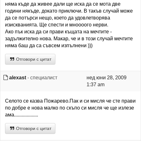
няма къде да живее дали ще иска да се мота две
години някъде, докато приключи. В такъв случай може
да се потърси нещо, което да удовлетворява
изискванията. Ще спести и мноооого нерви.
Ако пък иска да си прави къщата на мечтите -
задължително нова. Макар, че и в този случай мечтите
няма баш да са съвсем изпълнени )))
Отговори с цитат
alexast
- специалист
нед юни 28, 2009
1:37 am
Селото се казва Пожарево.Пак и си мисля че сте прави
по добре е нова малко по скъпо си мисля че ще излезе
ама...................
Отговори с цитат