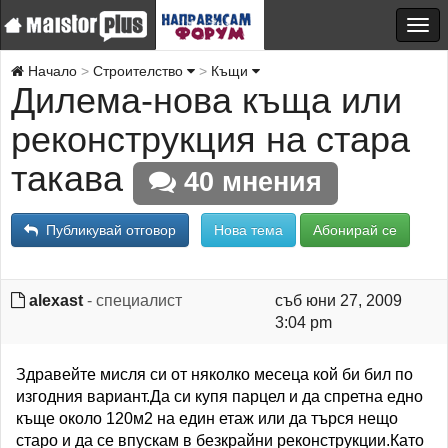
Начало
Строителство
Къщи
Дилема-нова къща или
реконструкция на стара
такава
40 мнения
Публикувай отговор
Нова тема
Абонирай се
alexast
- специалист
съб юни 27, 2009
3:04 pm
Здравейте мисля си от няколко месеца кой би бил по
изгодния вариант.Да си купя парцел и да спретна едно
къще около 120м2 на един етаж или да търся нещо
старо и да се впускам в безкрайни реконструкции.Като