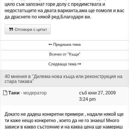
цяло съм запознат горе долу с предимствата и
недостатъците на двата варианта,ама ще помоля и вас
да драснете по някой ред.Благодаря ви.
Отговори с цитат
Предишна тема
Всичко от "Къщи"
Следваща тема
40 мнения в "Дилема-нова къща или реконструкция на
стара такава"
Тани
- модератор
съб юни 27, 2009
3:24 pm
Докато не дадеш конкретни примери , надали някой ще
ти каже нещо конкретно , което да не го знаеш! Много
зависи в какво състояние и на каква цена ще намериш