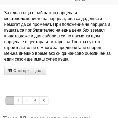
За една къща е най важно,парцела и
местоположението на парцела,това са дадености
немогат да се променят. При положение че парцела и
къшата са приблизително на една цена,бих вземал
къщата,даже и дая сабориш си по насметка щом
парцела е в центара и ти харесва.Това за сухото
строителство не е много за предпочитане според
мен,на днешно време ако си финансово обезпичен,за
един сезон ще имаш супер къща.
Отговори с цитат
1
2
3
4