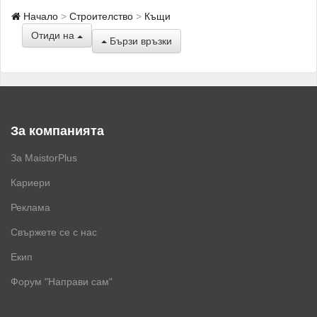
Начало
Строителство
Къщи
Отиди на
Бързи връзки
За компанията
За MaistorPlus
Кариери
Реклама
Свържете се с нас
Екип
Форум "Направи сам"