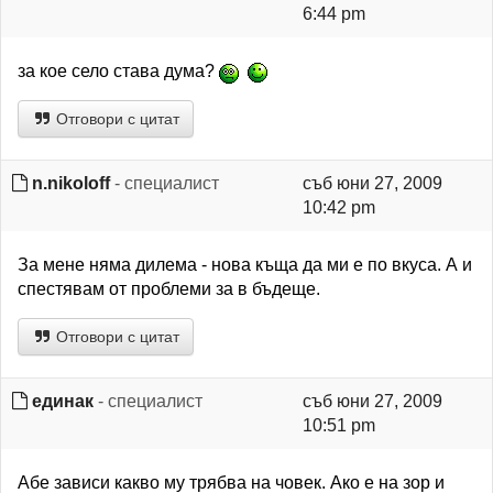
6:44 pm
за кое село става дума?
Отговори с цитат
n.nikoloff
- специалист
съб юни 27, 2009
10:42 pm
За мене няма дилема - нова къща да ми е по вкуса. А и
спестявам от проблеми за в бъдеще.
Отговори с цитат
единак
- специалист
съб юни 27, 2009
10:51 pm
Абе зависи какво му трябва на човек. Ако е на зор и