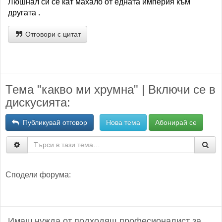
Люшнал си се кат махало от едната империя към
другата .
Отговори с цитат
Тема "какво ми хрумна" | Включи се в
дискусията:
Публикувай отговор
Нова тема
Абонирай се
Сподели форума:
Имаш нужда от подходящ професионалист за