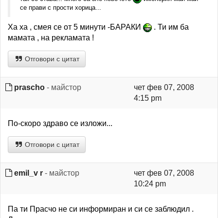
се прави с прости хорица...
Ха ха , смея се от 5 минути -БАРАКИ
. Ти им ба
мамата , на рекламата !
Отговори с цитат
prascho
- майстор
чет фев 07, 2008
4:15 pm
По-скоро здраво се изложи...
Отговори с цитат
emil_v r
- майстор
чет фев 07, 2008
10:24 pm
Па ти Прасчо не си информиран и си се заблюдил .