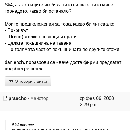
Sk4, a ако къщите им бяха като нашите, като мине
торнадото, какво би останало?
Моите предположения за това, какво би липсвало:
- Покривът
- (Почти)всички прозорци и врати
- Цялата покъщнина на тавана
- По-голямата част от покъщнината по другите етажи.
daniench, поразрови се - вече доста фирми предлагат
подобни решения.
Отговори с цитат
prascho
- майстор
ср фев 06, 2008
2:29 pm
Sk4 написа: