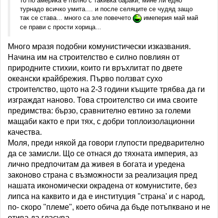
то по америка е пълно с такивка бараки, мине ли едно
турнадо всичко умита.... и после селяците се чудяд защо
так се става... много са зле повечето
имеперия май май
се прави с прости хорица...
Много мразя подобни комунистически изказвания.
Начина им на строителство е силно повлиян от
природните стихии, които ги връхлитат по двете
океански крайбрежия. Първо ползват сухо
строителство, щото на 2-3 години къщите трябва да ги
изграждат наново. Това строителство си има своите
предимства: бързо, сравнително евтино за големи
мащаби както е при тях, с добри топлоизолационни
качества.
Моля, преди някой да говори глупости предварително
да се замисли. Що се отнася до тяхната империя, аз
лично предпочитам да живея в богата и уредена
законово страна с възможности за реализация пред
нашата икономически окрадена от комунистите, без
липса на каквито и да е институция "страна' и с народ,
по- скоро "племе", което обича да бъде потъпквано и не
отива да гласува.