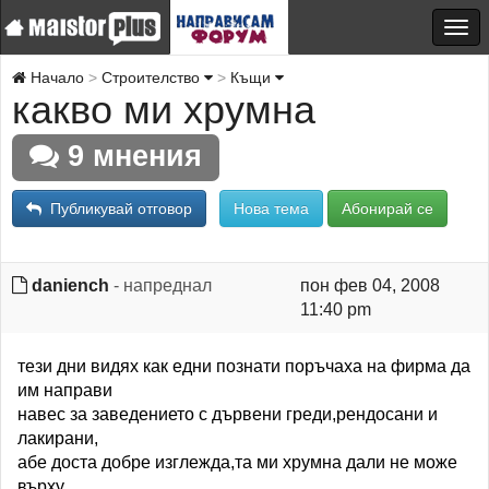
Начало
Строителство
Къщи
какво ми хрумна
9 мнения
Публикувай отговор
Нова тема
Абонирай се
daniench
- напреднал
пон фев 04, 2008
11:40 pm
тези дни видях как едни познати поръчаха на фирма да
им направи
навес за заведението с дървени греди,рендосани и
лакирани,
абе доста добре изглежда,та ми хрумна дали не може
върху