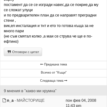
постамент да се се изгради навес,да се покрие,да му
се сложат улуци
и по предварителен план да се направят преградни
стени ,
вик,ел инсталация и тнт и ето то готова къща за не
много пари
(не съм смятал колко ,а маи се струва че ще е по-
ефтино)
Отговори с цитат
Предишна тема
Всичко от "Къщи"
Следваща тема
9 мнения в "какво ми хрумна"
n_a
- МАЙСТОРИЩЕ
пон фев 04, 2008
11:43 pm