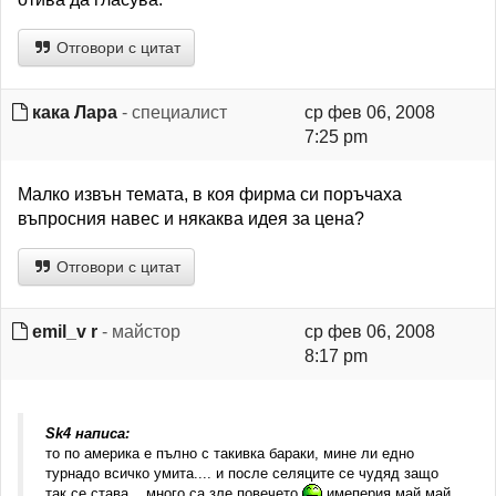
Отговори с цитат
кака Лара
- специалист
ср фев 06, 2008
7:25 pm
Малко извън темата, в коя фирма си поръчаха
въпросния навес и някаква идея за цена?
Отговори с цитат
emil_v r
- майстор
ср фев 06, 2008
8:17 pm
Sk4 написа:
то по америка е пълно с такивка бараки, мине ли едно
турнадо всичко умита.... и после селяците се чудяд защо
так се става... много са зле повечето
имеперия май май