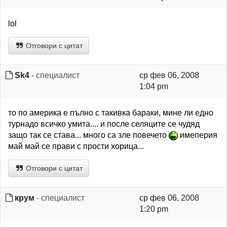
lol
Отговори с цитат
Sk4
- специалист
ср фев 06, 2008
1:04 pm
то по америка е пълно с такивка бараки, мине ли едно
турнадо всичко умита.... и после селяците се чудяд
защо так се става... много са зле повечето
имеперия
май май се прави с прости хорица...
Отговори с цитат
крум
- специалист
ср фев 06, 2008
1:20 pm