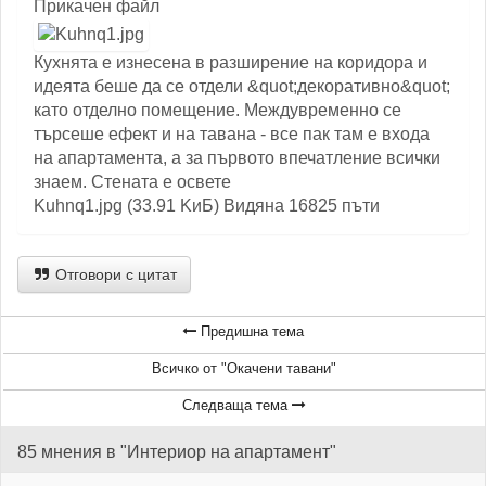
Прикачен файл
Кухнята е изнесена в разширение на коридора и
идеята беше да се отдели &quot;декоративно&quot;
като отделно помещение. Междувременно се
търсеше ефект и на тавана - все пак там е входа
на апартамента, а за първото впечатление всички
знаем. Стената е освете
Kuhnq1.jpg (33.91 KиБ) Видяна 16825 пъти
Отговори с цитат
Предишна тема
Всичко от "Окачени тавани"
Следваща тема
85 мнения в "Интериор на апартамент"