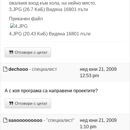
овалния вход към хола, на нейно място.
3.JPG (26.7 KиБ) Видяна 16801 пъти
Прикачен файл
4.JPG (20.43 KиБ) Видяна 16801 пъти
Отговори с цитат
dechoоо
- специалист
нед юни 21, 2009
12:53 pm
А с коя програма са направени проектите?
Отговори с цитат
sasooooooooo
- "специалист"
нед юни 21, 2009
1:10 pm