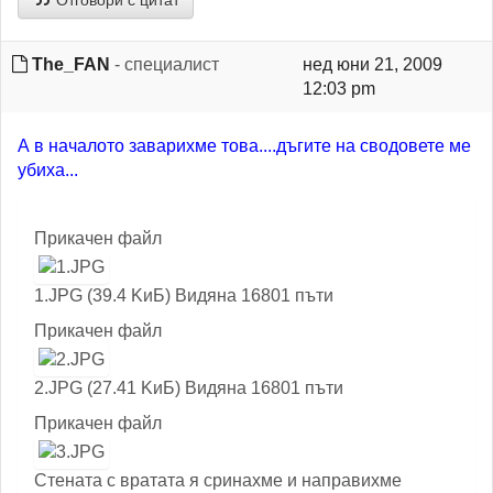
Отговори с цитат
The_FAN
- специалист
нед юни 21, 2009
12:03 pm
А в началото заварихме това....дъгите на сводовете ме
убиха...
Прикачен файл
1.JPG (39.4 KиБ) Видяна 16801 пъти
Прикачен файл
2.JPG (27.41 KиБ) Видяна 16801 пъти
Прикачен файл
Стената с вратата я сринахме и направихме