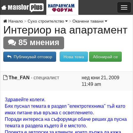
Начало
Сухо строителство
Окачени тавани
Интериор на апартамент
85 мнения
Публикувай отговор
Нова тема
Абонирай се
The_FAN
- специалист
нед юни 21, 2009
11:49 am
Здравейте колеги.
Бях пуснал темата в раздел "електротехника" тъй като
имах питане във връзка с осветлението.
Поради интереса на съфорумци обаче реших да пусна
темата в раздела където й е мястото.
Проекта е авторски за клиенти, които държа да кажа