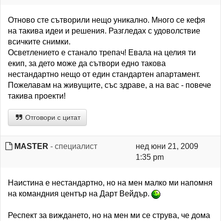
Отново сте сътворили нещо уникално. Много се кефя
на такива идеи и решения. Разгледах с удоволствие
всичките снимки.
Осветлението е станало трепач! Евала на целия ти
екип, за дето може да сътвори едно такова
нестандартно нещо от един стандартен апартамент.
Пожелавам на живущите, със здраве, а на вас - повече
такива проекти!
Отговори с цитат
MASTER
- специалист
нед юни 21, 2009
1:35 pm
Наистина е нестандартно, но на мен малко ми напомня
на командния център на Дарт Вейдър.
Респект за виждането, но на мен ми се струва, че дома