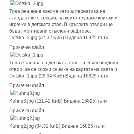
Това решение взехме като алтернатива на
стандартните секции, на които трупаме книжки и
играчки в детската стая. В кръглите отвори ще
бъдат монтирани стъклени рафтове.
Detska_2.jpg (37.32 KиБ) Видяна 16825 пъти
Прикачен файл
Това е тавана на детската стая - в елипсовидния
отвор ще се сложи снимка на картата на света :)
Detska_1.jpg (28.94 KиБ) Видяна 16825 пъти
Прикачен файл
Kuhnq3.jpg (111.42 KиБ) Видяна 16825 пъти
Прикачен файл
Kuhnq2.jpg (34.31 KиБ) Видяна 16825 пъти