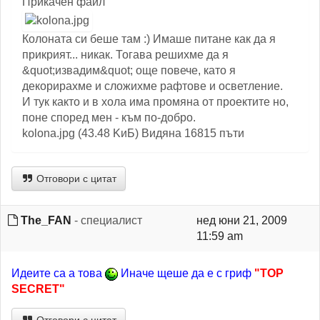
Прикачен файл
Колоната си беше там :) Имаше питане как да я
прикрият... никак. Тогава решихме да я
&quot;извадим&quot; още повече, като я
декорирахме и сложихме рафтове и осветление.
И тук както и в хола има промяна от проектите но,
поне според мен - към по-добро.
kolona.jpg (43.48 KиБ) Видяна 16815 пъти
Отговори с цитат
The_FAN
- специалист
нед юни 21, 2009
11:59 am
Идеите са а това
Иначе щеше да е с гриф
"TOP
SECRET"