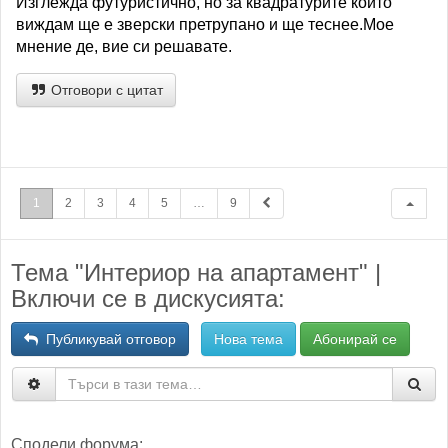
Изглежда футуристично, но за квадратурите които
виждам ще е зверски претрупано и ще теснее.Мое
мнение де, вие си решавате.
Отговори с цитат
1
2
3
4
5
…
9
Тема "Интериор на апартамент" |
Включи се в дискусията:
Публикувай отговор
Нова тема
Абонирай се
Сподели форума: