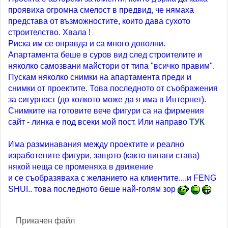
проявиха огромна смелост в предвид, че нямаха
представа от възможностите, които дава сухото
строителство. Хвала !
Риска им се оправда и са много доволни.
Апартамента беше в суров вид след строителите и
няколко самозвани майстори от типа "всичко правим".
Пускам няколко снимки на апартамента преди и
снимки от проектите. Това последното от съображения
за сигурност (до колкото може да я има в Интернет).
Снимките на готовите вече фигури са на фирмения
сайт - линка е под всеки мой пост. Или направо
ТУК
Има разминавания между проектите и реално
изработените фигури, защото (както винаги става)
някой неща се променяха в движение
и се съобразяваха с желанието на клиентите....и FENG
SHUI.. това последното беше най-голям зор
Прикачен файл