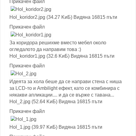
Прикачен файл
Hol_koridor2.jpg (34.27 KиБ) Видяна 16815 пъти
Прикачен файл
За коридора решихме вместо мебел около
огледалото да направим това :)
Hol_koridor1.jpg (32.6 KиБ) Видяна 16815 пъти
Прикачен файл
Идеята за хола беше да се направи стена с ниша
за LCD-то и Ambilight ефект, като се комбинира с
някакви апликации.... и да се върже с тавана...
Hol_2.jpg (52.64 KиБ) Видяна 16815 пъти
Прикачен файл
Hol_1.jpg (39.97 KиБ) Видяна 16815 пъти