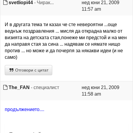
svetliopi44
- Чирак...
нед юни 21, 2009
11:57 am
И в другата тема ти казах че сте невероятни ...още
веднъж поздравления ... мисля да открадна малко от
визията на детската стая,понеже ми предстой и на мен
да направя стая за сина ... надявам се нямате нищо
против ... но може и да почерпя за някакви идеи (и не
само)
Отговори с цитат
The_FAN
- специалист
нед юни 21, 2009
11:58 am
продължението....