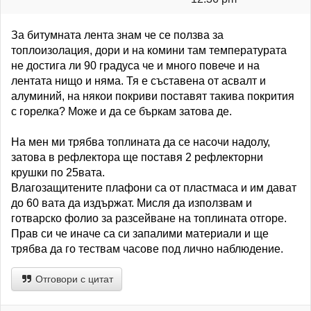
За битумната лента знам че се ползва за
топлоизолация, дори и на комини там температурата
не достига ли 90 градуса че и много повече и на
лентата нищо и няма. Тя е съставена от асвалт и
алуминий, на някои покриви поставят такива покрития
с горелка? Може и да се бъркам затова де.
На мен ми трябва топлината да се насочи надолу,
затова в рефлектора ще поставя 2 рефлекторни
крушки по 25вата.
Влагозащитените плафони са от пластмаса и им дават
до 60 вата да издържат. Мисля да използвам и
готварско фолио за разсейване на топлината отгоре.
Прав си че иначе са си запалими материали и ще
трябва да го тествам часове под лично наблюдение.
Отговори с цитат