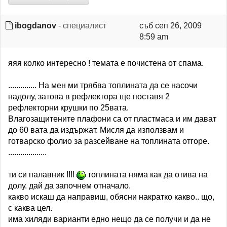
ibogdanov
- специалист
съб сеп 26, 2009
8:59 am
яяя колко интересно ! темата е почистена от спама.
.............. На мен ми трябва топлината да се насочи
надолу, затова в рефлектора ще поставя 2
рефлекторни крушки по 25вата.
Влагозащитените плафони са от пластмаса и им дават
до 60 вата да издържат. Мисля да използвам и
готварско фолио за разсейване на топлината отгоре.
...................
ти си палавник !!!!
топлината няма как да отива на
долу. дай да започнем отначало.
какво искаш да направиш, обясни накратко какво.. що,
с каква цел.
има хиляди варианти едно нещо да се получи и да не