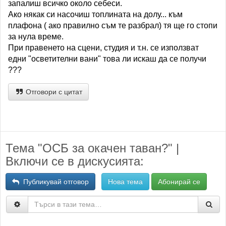
запалиш всичко около себеси.
Ако някак си насочиш топлината на долу... към
плафона ( ако правилно съм те разбрал) тя ще го стопи
за нула време.
При правенето на сцени, студия и т.н. се използват
едни "осветителни вани" това ли искаш да се получи
???
Отговори с цитат
Тема "ОСБ за окачен таван?" |
Включи се в дискусията:
Публикувай отговор
Нова тема
Абонирай се