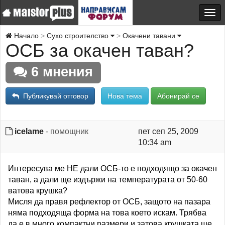
Начало
Сухо строителство
Окачени тавани
ОСБ за окачен таван?
6 мнения
Публикувай отговор
Нова тема
Абонирай се
icelame
- помощник
пет сеп 25, 2009
10:34 am
Интересува ме НЕ дали ОСБ-то е подходящо за окачен
таван, а дали ще издържи на температурата от 50-60
ватова крушка?
Мисля да правя рефлектор от ОСБ, защото на пазара
няма подходяща форма на това което искам. Трябва
да е в много компактни размери и затова крушката ще