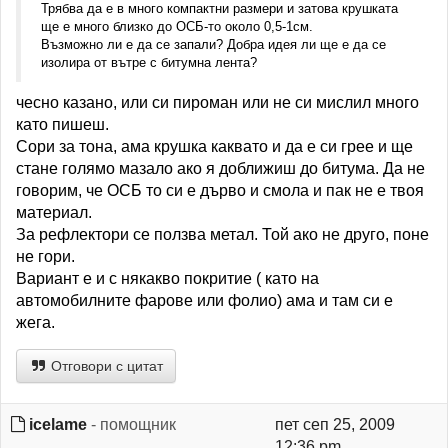
Трябва да е в много компактни размери и затова крушката
ще е много близко до ОСБ-то около 0,5-1см.
Възможно ли е да се запали? Добра идея ли ще е да се
изолира от вътре с битумна лента?
чесно казано, или си пироман или не си мислил много
като пишеш.
Сори за тона, ама крушка каквато и да е си грее и ще
стане голямо мазало ако я доближиш до битума. Да не
говорим, че ОСБ то си е дърво и смола и пак не е твоя
материал.
За рефлектори се ползва метал. Той ако не друго, поне
не гори.
Вариант е и с някакво покритие ( като на
автомобилните фарове или фолио) ама и там си е
жега.
Отговори с цитат
icelame
- помощник
пет сеп 25, 2009
12:36 pm