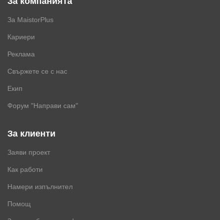
За компанията
За MaistorPlus
Кариери
Реклама
Свържете се с нас
Екип
Форум "Направи сам"
За клиенти
Заяви проект
Как работи
Намери изпълнител
Помощ