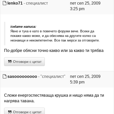
lenko71
- специалист
пет сеп 25, 2009
3:25 pm
icelame написа:
Явно и тука е като в повечето форуми вече. Всеки да
покаже какво може, и да обеснява на другите колко са
незнаещи и некомпетентни. Все пак мерси за отговорите.
По-добре обясни точно какво или за какво ти трябва
Отговори с цитат
sasooooooooo
- "специалист"
пет сеп 25, 2009
5:39 pm
Сложи енергоспестяваща крушка и нищо няма да ти
нагрява тавана.
Отговори с цитат