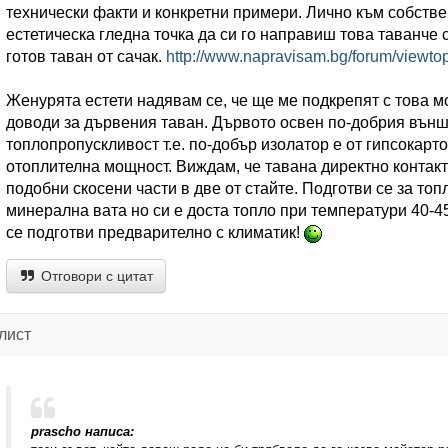
технически факти и конкретни примери. Лично към собстве
естетическа гледна точка да си го направиш това таванче 
готов таван от сачак.
http://www.napravisam.bg/forum/viewto
Женурята естети надявам се, че ще ме подкрепят с това м
доводи за дървения таван. Дървото освен по-добрия външ
топлопропускливост т.е. по-добър изолатор е от гипсокарт
отоплителна мощност. Виждам, че тавана директно контак
подобни скосени части в две от стайте. Подготви се за топ
минерална вата но си е доста топло при температури 40-4
се подготви предварително с климатик!
Отговори с цитат
лист
prascho написа: