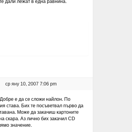
те дали лежат в една равнина.
ср яну 10, 2007 7:06 pm
 Добре е да се сложи найлон. По
ия става. Бих те посъветвал първо да
 тавана. Може да закачиш картоните
на скара. Аз лично бих закачил CD
лямо значение.