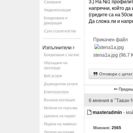
3.) На №1 профилит
Саниране
напречни, който да 
Хидроизолация
(гредите са на 50см.
Боядисване и
Да сложа ли и напр
декорация
Сухо строителство
Прикачен файл
Изпълнители
stena1a.jpg (96.7
Боядисване с латекс
Обръщане на
прозорци
Отговори с цитат
ВиК услуги
Дърводелски услуги
Предиш
Електроуслуги
Външна изолация
6 мнения в "Таван 
Мебели по поръчка
masteradmin
- ма
Циклене на паркет
Редене на ламинат
Мнения:
2565
Лепене на плочки