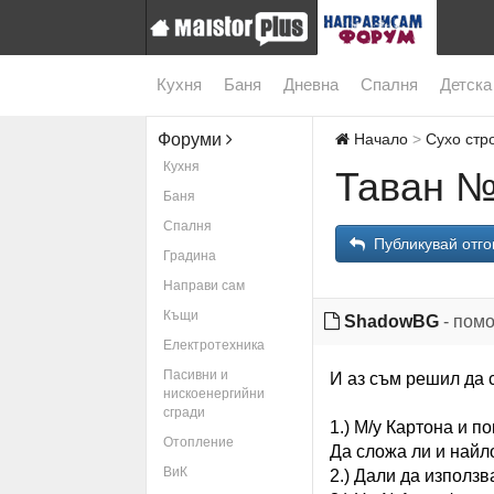
Кухня
Баня
Дневна
Спалня
Детска
Форуми
Начало
Сухо стр
Кухня
Таван 
Баня
Спалня
Публикувай отго
Градина
Направи сам
Къщи
ShadowBG
- пом
Електротехника
Пасивни и
И аз съм решил да 
нискоенергийни
сгради
1.) М/у Картона и п
Отопление
Да сложа ли и найл
ВиК
2.) Дали да използв