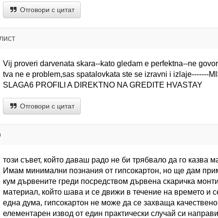
Отговори с цитат
лист
Vij proveri darvenata skara--kato gledam e perfektna--ne govor
tva ne e problem,sas spatalovkata ste se izravni i izlaje--
SLAGA6 PROFILI A DIREKTNO NA GREDITE HVASTAY
Отговори с цитат
р
този съвет, който даваш радо не би трябвало да го казва м
Имам минимални познания от гипсокартон, но ще дам при
кум дървените греди посредством дървена скаричка монтир
материал, който шава и се движи в течение на времето и 
една дума, гипсокартон не може да се захваща качествен
елементарен извод от един практически случай си направи