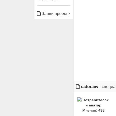
Заяви проект
radoraev
- специа
Мнения:
438