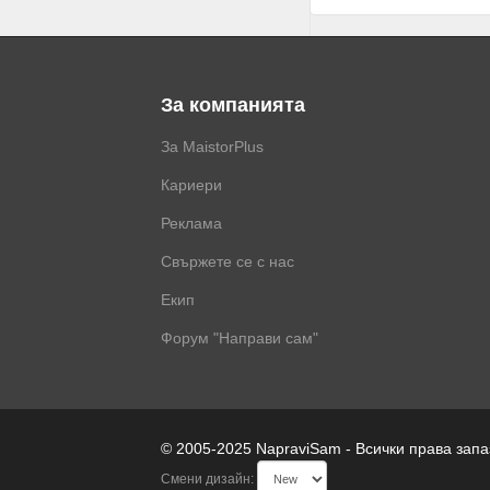
За компанията
За MaistorPlus
Кариери
Реклама
Свържете се с нас
Екип
Форум "Направи сам"
© 2005-2025 NapraviSam - Всички права зап
Смени дизайн: