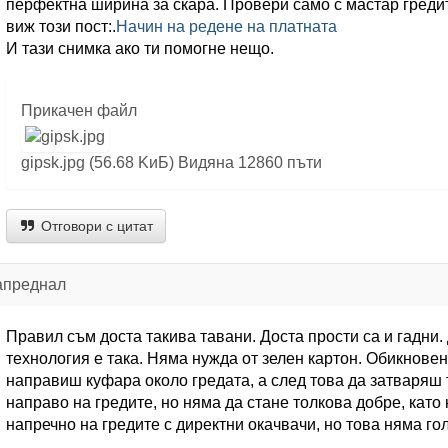
перфектна ширина за скара. Провери само с мастар греди
виж този пост:.
Начин на редене на платната
И тази снимка ако ти помогне нещо.
Прикачен файл
gipsk.jpg (56.68 KиБ) Видяна 12860 пъти
Отговори с цитат
апреднал
Правил съм доста такива тавани. Доста прости са и гадни.
технология е така. Няма нужда от зелен картон. Обикновен
направиш куфара около гредата, а след това да затваряш
направо на гредите, но няма да стане толкова добре, като 
напречно на гредите с директни окачвачи, но това няма го