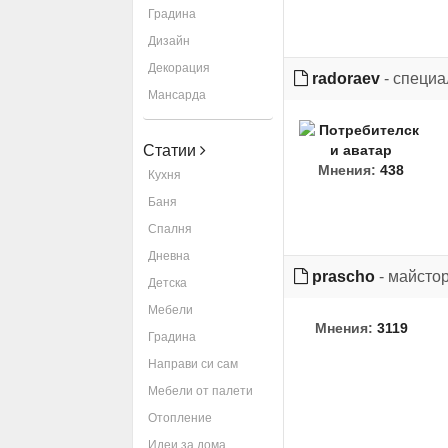
Градина
Дизайн
Декорация
radoraev
- специа
Мансарда
Статии
Мнения:
438
Кухня
Баня
Спалня
Дневна
prascho
- майсто
Детска
Мебели
Мнения:
3119
Градина
Направи си сам
Мебели от палети
Отопление
Идеи за дома