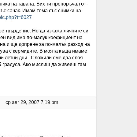
ника на тавана. Бих ти препоръчал от
със сачак. Имам тема със снимки на
pic.php?t=6027
ое твърдение. Но да изкажа личните си
ен вид има по-малук коефициент на
она и ще допрене за по-малък разход на
тува с кермидите. В моята къща имаме
ли летни дни . Сложили сме два слоя
5 градуса. Ако мислиш да живееш там
ср авг 29, 2007 7:19 pm