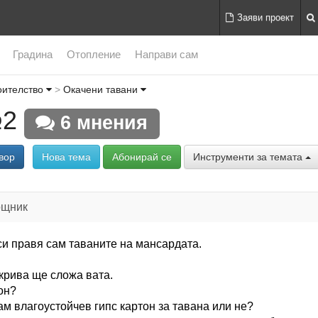
Заяви проект
Градина
Отопление
Направи сам
оителство
Окачени тавани
№2
6 мнения
вор
Нова тема
Абонирай се
Инструменти за темата
ощник
си правя сам таваните на мансардата.
окрива ще сложа вата.
он?
ам влагоустойчев гипс картон за тавана или не?