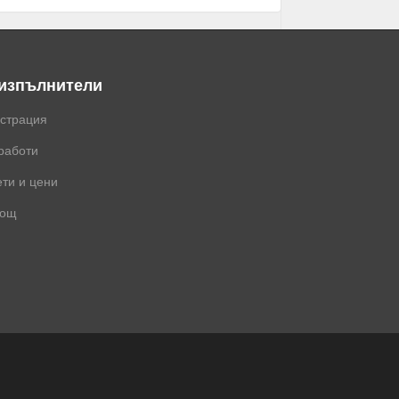
 изпълнители
истрация
работи
ти и цени
ощ