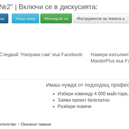
№2" | Включи се в дискусията:
вор
Нова тема
Абонирай се
Инструменти за темата
Следвай "Направи сам" във Facebook:
Намери изпълнит
MaistorPlus във F
Имаш нужда от подходящ профес
Избери измежду 4 000 майстори,
Заяви проект безплатно
Разбери повече
ителство
Окачени тавани