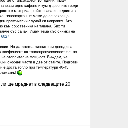
работил с гипсокартон 10 години. Имам
 направи едно кафене и кум дървените греди
рвото е материал, който шава и се движи в
ма, гипсокартон не може да се захваща
ин практически случай си направих. Ако
о към собственика на тавана. Бих ти
аванче със сачак. Имам тема със снимки на
t=6027
ение. Но да изкажа личните си доводи за
 коефициент на топлопропускливост т.е. по-
д на отоплителна мощност. Виждам, че
ни скосени части в две от стайте. Подготви
и е доста топло при температури 40-45
климатик!
ва ли ще мръднат в следващите 20