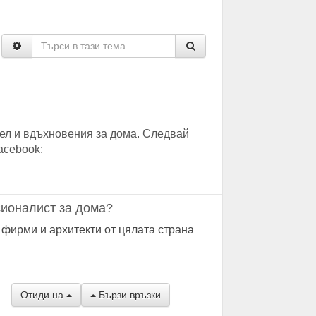
ел и вдъхновения за дома. Следвай
acebook:
ионалист за дома?
 фирми и архитекти от цялата страна
Отиди на
Бързи връзки