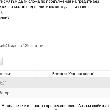
е смятъм да ги сложа по продължения на гредите без
излязът малко под гредите колкото да се изравни
).
ечни? -
 KиБ) Видяна 12864 пъти
на тема
Всичко от "Окачени тавани"
№2"
йстор
Е това вече е въпрос за професионалист. Аз съм любител не