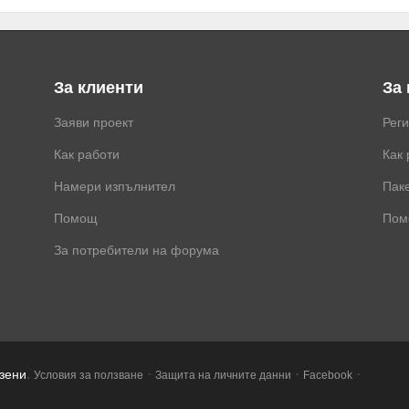
За клиенти
За
Заяви проект
Рег
Как работи
Как 
Намери изпълнител
Паке
Помощ
Пом
За потребители на форума
.
·
·
·
азени
Условия за ползване
Защита на личните данни
Facebook