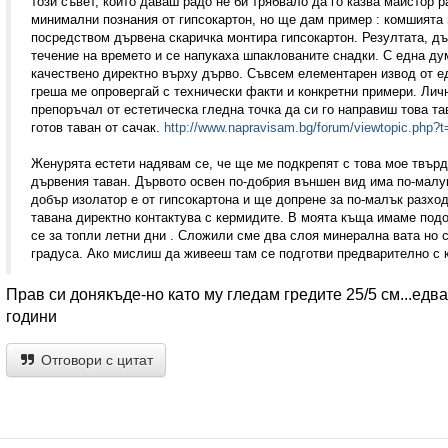
този съвет, който даваш радо не би трябвало да го казва майстор 
минимални познания от гипсокартон, но ще дам пример : комшията
посредством дървена скаричка монтира гипсокартон. Резултата, дъ
течение на времето и се напукаха шпаклованите снадки. С една ду
качествено директно върху дърво. Съвсем елементарен извод от ед
греша ме опровергай с технически факти и конкретни примери. Личн
препоръчал от естетическа гледна точка да си го направиш това т
готов таван от сачак.
http://www.napravisam.bg/forum/viewtopic.php?
Женурята естети надявам се, че ще ме подкрепят с това мое твърд
дървения таван. Дървото освен по-добрия външен вид има по-малук
добър изолатор е от гипсокартона и ще допрене за по-малък разхо
тавана директно контактува с кермидите. В моята къща имаме подоб
се за топли летни дни . Сложили сме два слоя минерална вата но с
градуса. Ако мислиш да живееш там се подготви предварително с 
Прав си донякъде-но като му гледам гредите 25/5 см...ед
години
Отговори с цитат