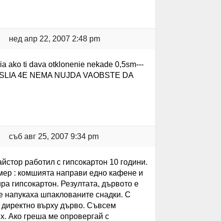
нед апр 22, 2007 2:48 pm
ia ako ti dava otklonenie nekade 0,5sm---
-----MISLIA 4E NEMA NUJDA VAOBSTE DA
съб авг 25, 2007 9:34 pm
айстор работил с гипсокартон 10 години.
мер : комшията направи едно кафене и
а гипсокартон. Резултата, дървото е
се напукаха шпаклованите снадки. С
о директно върху дърво. Съвсем
х. Ако греша ме опровергай с