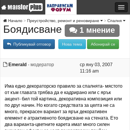
Начало
Преустройство, ремонт и реновиране
Спалня
Боядисване
1 мнение
Публикувай отговор
Нова тема
Абонирай се
Emerald
- модератор
ср яну 03, 2007
11:16 am
Има едно декораторско правило за спалнята- мястото
от към главата трябва да е кадрирано или с ярък
акцент- бил той картина, декоративна композиция или
по друг начин. Но когато средствата за целта не са
много, прекрасен вариант за ярък декоративен
елемент е атрактивното боядисване на стената. Ето
два варианта-цветните карета имат много силен