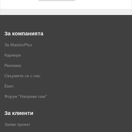
За компанията
За MaistorPlus
Кариери
Реклама
Свържете се с нас
Екип
Форум "Направи сам"
За клиенти
Заяви проект