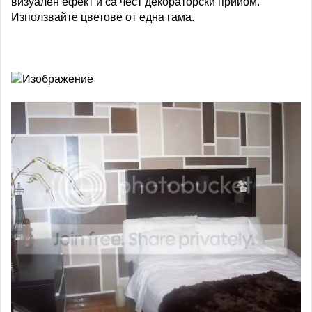
визуален ефект и са чест декораторски прийом.
Използвайте цветове от една гама.