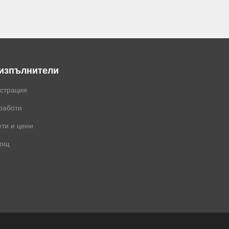
 изпълнители
истрация
работи
ти и цени
ощ