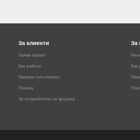
За клиенти
За
Заяви проект
Рег
Как работи
Как 
Намери изпълнител
Паке
Помощ
Пом
За потребители на форума