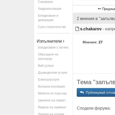
Саниране
Хидроизолация
Предишн
Боядисване и
2 мнения в "запълван
декорация
Сухо строителство
s.chakarov
- напр
Изпълнители
Мнения:
27
Боядисване с латекс
Обръщане на
прозорци
ВиК услуги
Дърводелски услуги
Електроуслуги
Тема "запълва
Външна изолация
Публикувай отго
Мебели по поръчка
Циклене на паркет
Редене на ламинат
Сподели форума:
Лепене на плочки