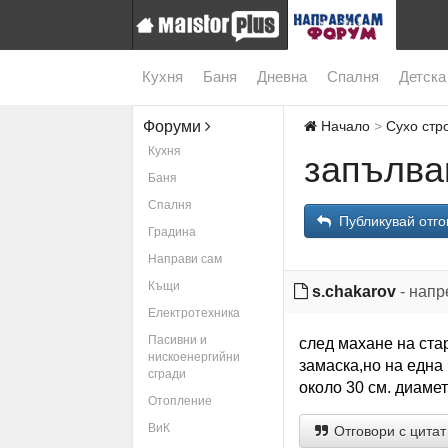
Кухня
Баня
Дневна
Спалня
Детска
Форуми
Начало
Сухо стр
Кухня
запълван
Баня
Спалня
Публикувай отго
Градина
Направи сам
Къщи
s.chakarov
- напр
Електротехника
Пасивни и
след махане на ста
нискоенергийни
замаска,но на една
сгради
около 30 см. диамет
Отопление
ВиК
Отговори с цитат