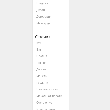
Градина
Дизайн
Декорация
Мансарда
Статии
Кухня
Баня
Спалня
Дневна
Детска
Мебели
Градина
Направи си сам
Мебели от палети
Отопление
Идеи за дома