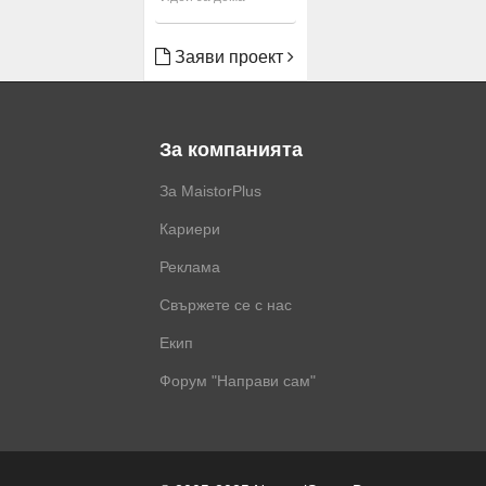
Заяви проект
За компанията
За MaistorPlus
Кариери
Реклама
Свържете се с нас
Екип
Форум "Направи сам"