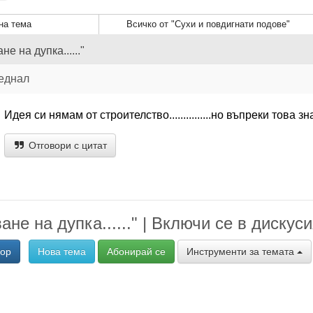
а тема
Всичко от "Сухи и повдигнати подове"
е на дупка......"
еднал
Идея си нямам от строителство...............но въпреки това з
Отговори с цитат
не на дупка......" | Включи се в дискуси
вор
Нова тема
Абонирай се
Инструменти за темата