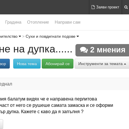
Заяви проект
Градина
Отопление
Направи сам
оителство
Сухи и повдигнати подове
е на дупка......
2 мнения
вор
Нова тема
Абонирай се
Инструменти за темата
еднал
рия балатум видях че е направена перлитова
 част от него се рушеше самата замаска и се оформи
ър дупка. Кажете с каво да я запълня ?