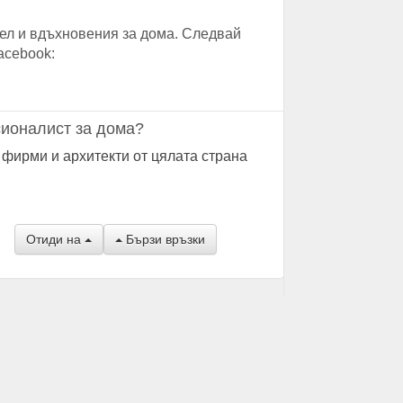
ел и вдъхновения за дома. Следвай
acebook:
ионалист за дома?
 фирми и архитекти от цялата страна
Отиди на
Бързи връзки