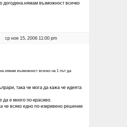
.но догодина.нямам възможност всичко
ср ное 15, 2006 11:00 pm
ина.нямам възможност всичко на 1 път да
лрари, така че мога да кажа че идеята
 да е много по-красиво.
ка че всяко едно по-изкривено решение