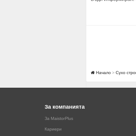
Начало
Сухо стро
За компанията
За MaistorPlus
Кариери