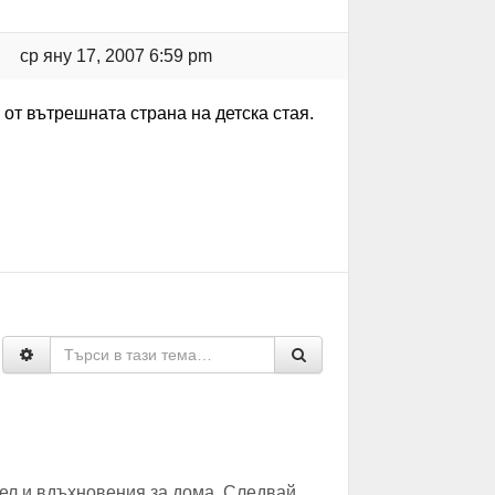
ср яну 17, 2007 6:59 pm
 от вътрешната страна на детска стая.
ел и вдъхновения за дома. Следвай