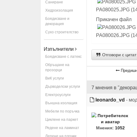
Саниране
PA080025.JPG (14
Хидроизолация
Боядисване и
Прикачен файл
декорация
Сухо строителство
PA080026.JPG (14
Изпълнители
Отговори с цитат
Боядисване с латекс
Обръщане на
прозорци
Предишн
ВиК услуги
Дърводелски услуги
7 мнения в "декора
Електроуслуги
leonardo_vd
- мо
Външна изолация
Мебели по поръчка
Циклене на паркет
Мнения:
1052
Редене на ламинат
Лепене на плочки