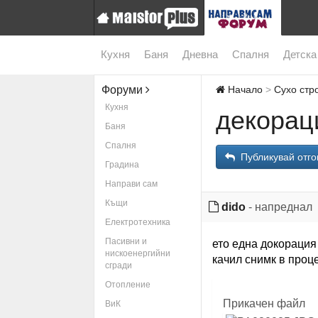
Кухня
Баня
Дневна
Спалня
Детска
Форуми
Начало
Сухо стр
Кухня
декорац
Баня
Спалня
Публикувай отго
Градина
Направи сам
Къщи
dido
- напреднал
Електротехника
Пасивни и
ето една докорация
нискоенергийни
качил снимк в проц
сгради
Отопление
Прикачен файл
ВиК