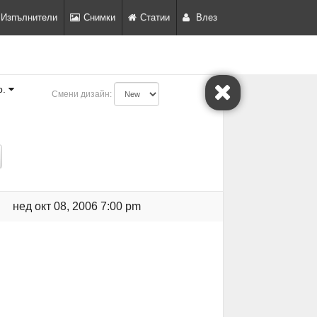
Изпълнители
Снимки
Статии
Влез
р.
Смени дизайн:
нед окт 08, 2006 7:00 pm