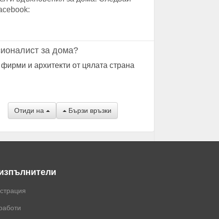
acebook:
ионалист за дома?
 фирми и архитекти от цялата страна
Отиди на
Бързи връзки
 изпълнители
истрация
работи