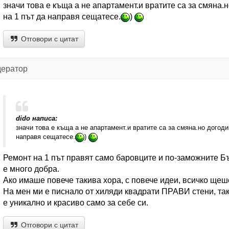
значи това е къща а не апартамент.и вратите са за смяна
на 1 път да направя сещатесе.
)
Отговори с цитат
дератор
dido написа:
значи това е къща а не апартамент.и вратите са за смяна.но догод
направя сещатесе.
)
Ремонт на 1 път правят само баровците и по-заможните Бъ
е много добра.
Ако имаше повече такива хора, с повече идеи, всичко щеше
На мен ми е писнало от хиляди квадрати ПРАВИ стени, та
е уникално и красиво само за себе си.
Отговори с цитат