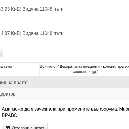
3.93 KиБ) Видяна 11048 пъти
4.87 KиБ) Видяна 11048 пъти
а тема
Всичко от "Декоративни елементи - колони, трегер
сводове и др."
ция на врата"
дератор
Ами може да е зачезнала при промените във форума. Мног
БРАВО
Отговори с цитат