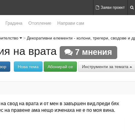
Заяви проект
Градина
Отопление
Направи сам
оителство
Декоративни елементи - колони, трегери, сводове и д
ия на врата
7 мнения
вор
Нова тема
Абонирай се
Инструменти за темата
 на свод на врата и от мен в завършен вид.преди бях
ес на правене ама нещо изченаха не е по моя вина.