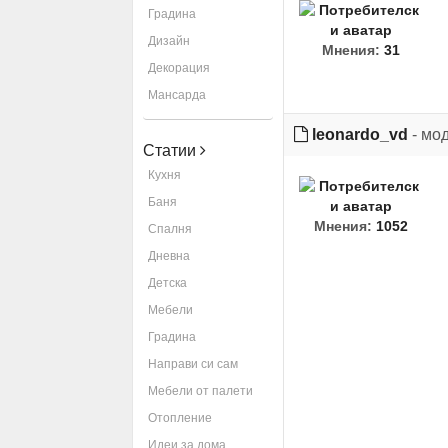
Градина
Дизайн
Мнения:
31
Декорация
Мансарда
leonardo_vd
- мо
Статии
Кухня
Баня
Мнения:
1052
Спалня
Дневна
Детска
Мебели
Градина
Направи си сам
Мебели от палети
Отопление
Идеи за дома