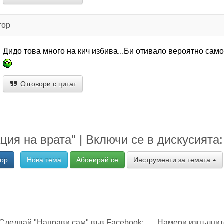
тор
Дидо това много на кич избива...Би отивало вероятно само
Отговори с цитат
ция на врата" | Включи се в дискусията:
вор
Нова тема
Абонирай се
Инструменти за темата
Следвай "Направи сам" във Facebook:
Намери изпълнит