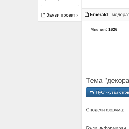
Emerald
- модера
Заяви проект
Мнения:
1626
Тема "декора
Публикувай отго
Сподели форума:
Бъди информиран. 