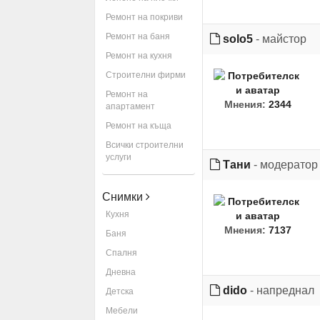
Ремонт на покриви
Ремонт на баня
solo5
- майстор
Ремонт на кухня
Строителни фирми
Ремонт на
Мнения:
2344
апартамент
Ремонт на къща
Всички строителни
услуги
Тани
- модератор
Снимки
Кухня
Мнения:
7137
Баня
Спалня
Дневна
dido
- напреднал
Детска
Мебели