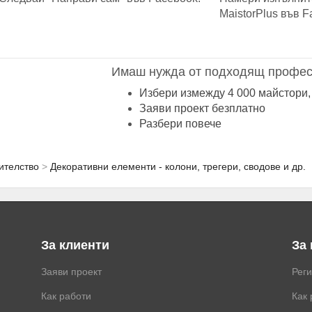
MaistorPlus във F
Имаш нужда от подходящ профес
Избери измежду 4 000 майстори,
Заяви проект безплатно
Разбери повече
ителство
Декоративни елементи - колони, трегери, сводове и др.
За клиенти
За
Заяви проект
Рег
Как работи
Как 