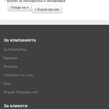
Всичко за гипскартона и гипсфазера
Отиди на
Бързи връзки
За компанията
За MaistorPlus
Кариери
Реклама
Свържете се с нас
Екип
Форум "Направи сам"
За клиенти