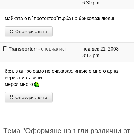
6:30 pm
майката е в "протектор"гърба на бриколаж люлин
Отговори с цитат
Transporterr
- специалист
нед дек 21, 2008
8:13 pm
бря, в ангро само не очакавах..иначе е много арна
верига магазини
мерси много
Отговори с цитат
Тема "Оформяне на ъгли различни от