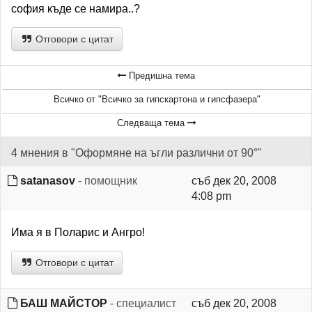
софия къде се намира..?
Отговори с цитат
Предишна тема
Всичко от "Всичко за гипскартона и гипсфазера"
Следваща тема
4 мнения в "Оформяне на ъгли различни от 90°"
satanasov
- помощник
съб дек 20, 2008
4:08 pm
Има я в Поларис и Ангро!
Отговори с цитат
БАШ МАЙСТОР
- специалист
съб дек 20, 2008