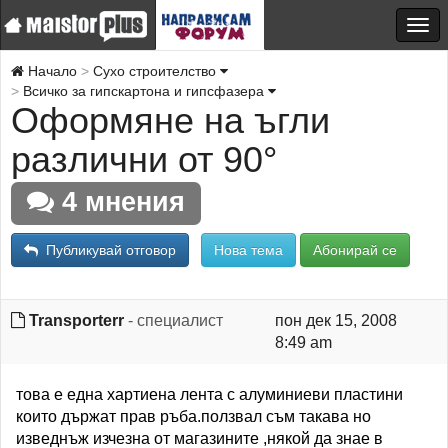
Начало
Сухо строителство
Всичко за гипскартона и гипсфазера
Оформяне на ъгли
различни от 90°
4 мнения
Публикувай отговор
Нова тема
Абонирай се
Transporterr
- специалист
пон дек 15, 2008
8:49 am
това е една хартиена лента с алуминиеви пластини
които държат прав ръба.ползвал съм такава но
изведнъж изчезна от магазините ,някой да знае в