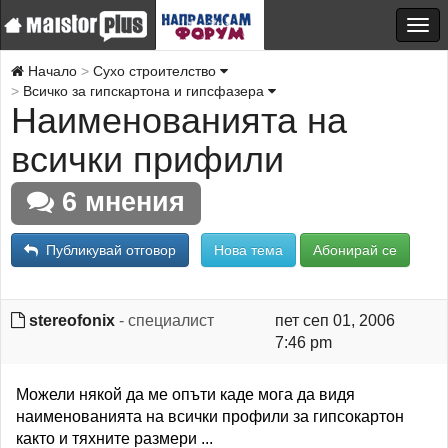
Начало
Сухо строителство
Всичко за гипскартона и гипсфазера
Наименованията на
всички прифили
6 мнения
Публикувай отговор
Нова тема
Абонирай се
stereofonix
- специалист
пет сеп 01, 2006
7:46 pm
Можели някой да ме опъти каде мога да видя
наименованията на всички профили за гипсокартон
както и тяхните размери ...