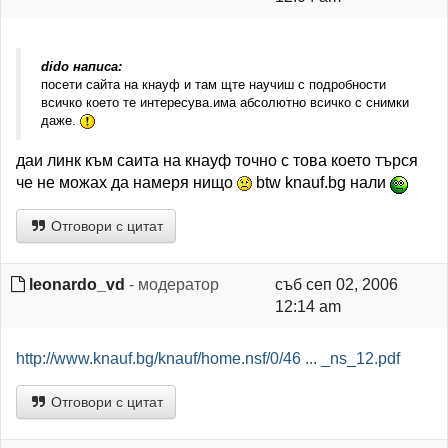
dido написа:
посети сайта на кнауф и там щте научиш с подробности
всичко което те интересува.има абсолютно всичко с снимки
даже.
даи линк към саита на кнауф точно с това което търся
че не можах да намеря нищо
btw knauf.bg нали
Отговори с цитат
leonardo_vd
- модератор
съб сеп 02, 2006
12:14 am
http://www.knauf.bg/knauf/home.nsf/0/46 ... _ns_12.pdf
Отговори с цитат