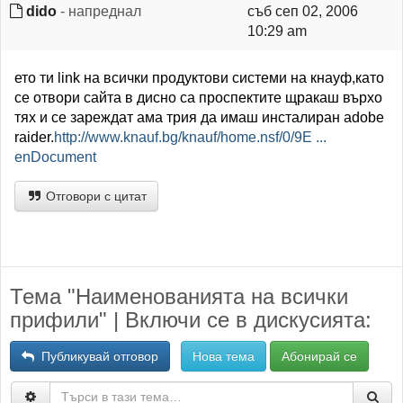
dido
- напреднал
съб сеп 02, 2006
10:29 am
ето ти link на всички продуктови системи на кнауф,като
се отвори сайта в дисно са проспектите щракаш върхо
тях и се зареждат ама трия да имаш инсталиран adobe
raider.
http://www.knauf.bg/knauf/home.nsf/0/9E ...
enDocument
Отговори с цитат
Тема "Наименованията на всички
прифили" | Включи се в дискусията:
Публикувай отговор
Нова тема
Абонирай се