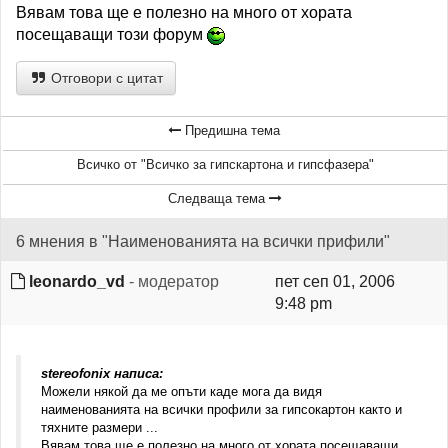
Вявам това ще е полезно на много от хората
посещаващи този форум
Отговори с цитат
Предишна тема
Всичко от "Всичко за гипскартона и гипсфазера"
Следваща тема
6 мнения в "Наименованията на всички прифили"
leonardo_vd
- модератор
пет сеп 01, 2006
9:48 pm
stereofonix написа:
Можели някой да ме опъти каде мога да видя
наименованията на всички профили за гипсокартон както и
тяхните размери ...
Вявам това ще е полезно на много от хората посещаващи