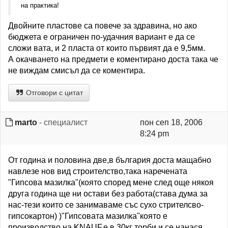
на практика!
Двойните пластове са повече за здравина, но ако
бюджета е ограничен по-удачния вариант е да се
сложи вата, и 2 пласта от които първият да е 9,5мм.
А окачването на предмети е коментирано доста така че
не виждам смисъл да се коментира.
Отговори с цитат
marto
- специалист
пон сеп 18, 2006
8:24 pm
От година и половина две,в българия доста мащабно
навлезе нов вид строителство,така наречената
"Гипсова мазилка"(която според мене след още някоя
друга година ще ни остави без работа(става дума за
нас-тези които се занимаваме със сухо стрителсво-
гипсокартон) )"Гипсовата мазилка"която е
производство на KNAUF,е в 30кг торби и се нанася