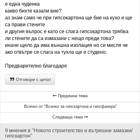
е една чуденка
какво бихте казали вие?
аз знам само че при гипсокартона ще бие на кухо и ще
са прави стените
и другия въпрос е като се слага гипсокартона трябва
ли стените да са измазани с нещо преди това?
иначе щяло да има външна изолация но си мисля че
ако отвътре се слага на тухла ще е студено.
Предварително благодаря
Отговори с цитат
Предишна тема
Всичко от "Всичко за гипскартона и гипсфазера"
Следваща тема
9 мнения в "Новото строителство и вътрешни замазки/
гипскартон"