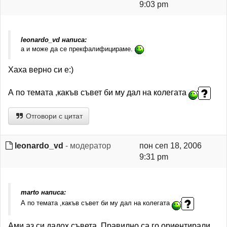
9:03 pm
leonardo_vd написа:
а и може да се прекфалифицираме.
Хаха верно си е:)
А по темата ,какъв съвет би му дал на колегата
Отговори с цитат
leonardo_vd
- модератор
пон сеп 18, 2006
9:31 pm
marto написа:
А по темата ,какъв съвет би му дал на колегата
Ами аз си дадох съвета. Правилно са го ориентирали,