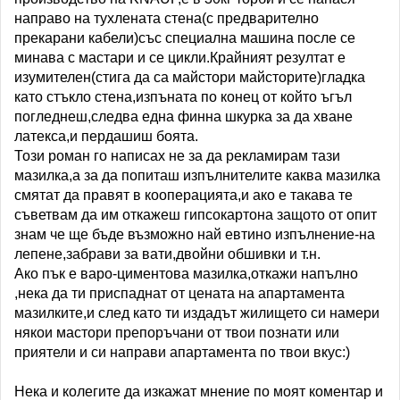
направо на тухлената стена(с предварително
прекарани кабели)със специална машина после се
минава с мастари и се цикли.Крайният резултат е
изумителен(стига да са майстори майсторите)гладка
като стъкло стена,изпъната по конец от който ъгъл
погледнеш,следва една финна шкурка за да хване
латекса,и пердашиш боята.
Този роман го написах не за да рекламирам тази
мазилка,а за да попиташ изпълнителите каква мазилка
смятат да правят в кооперацията,и ако е такава те
съветвам да им откажеш гипсокартона защото от опит
знам че ще бъде възможно най евтино изпълнение-на
лепене,забрави за вати,двойни обшивки и т.н.
Ако пък е варо-циментова мазилка,откажи напълно
,нека да ти приспаднат от цената на апартамента
мазилките,и след като ти издадът жилището си намери
някои мастори препоръчани от твои познати или
приятели и си направи апартамента по твои вкус:)
Нека и колегите да изкажат мнение по моят коментар и