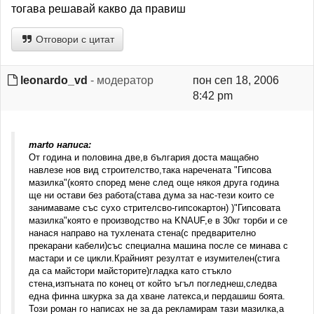
тогава решавай какво да правиш
Отговори с цитат
leonardo_vd
- модератор
пон сеп 18, 2006
8:42 pm
marto написа:
От година и половина две,в българия доста мащабно
навлезе нов вид строителство,така наречената "Гипсова
мазилка"(която според мене след още някоя друга година
ще ни остави без работа(става дума за нас-тези които се
занимаваме със сухо стрителсво-гипсокартон) )"Гипсовата
мазилка"която е производство на KNAUF,е в 30кг торби и се
нанася направо на тухлената стена(с предварително
прекарани кабели)със специална машина после се минава с
мастари и се цикли.Крайният резултат е изумителен(стига
да са майстори майсторите)гладка като стъкло
стена,изпъната по конец от който ъгъл погледнеш,следва
една финна шкурка за да хване латекса,и пердашиш боята.
Този роман го написах не за да рекламирам тази мазилка,а