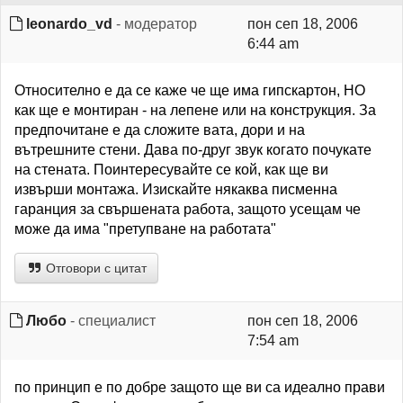
leonardo_vd
- модератор
пон сеп 18, 2006
6:44 am
Относително е да се каже че ще има гипскартон, НО
как ще е монтиран - на лепене или на конструкция. За
предпочитане е да сложите вата, дори и на
вътрешните стени. Дава по-друг звук когато почукате
на стената. Поинтересувайте се кой, как ще ви
извърши монтажа. Изискайте някаква писменна
гаранция за свършената работа, защото усещам че
може да има "претупване на работата"
Отговори с цитат
Любо
- специалист
пон сеп 18, 2006
7:54 am
по принцип е по добре защото ще ви са идеално прави