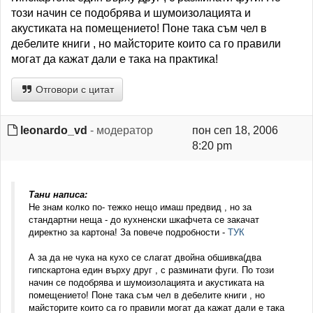
този начин се подобрява и шумоизолацията и
акустиката на помещението! Поне така съм чел в
дебелите книги , но майсторите които са го правили
могат да кажат дали е така на практика!
Отговори с цитат
leonardo_vd
- модератор
пон сеп 18, 2006
8:20 pm
Тани написа:
Не знам колко по- тежко нещо имаш предвид , но за
стандартни неща - до кухненски шкафчета се закачат
директно за картона! За повече подробности -
ТУК
А за да не чука на кухо се слагат двойна обшивка(два
гипскартона един върху друг , с разминати фуги. По този
начин се подобрява и шумоизолацията и акустиката на
помещението! Поне така съм чел в дебелите книги , но
майсторите които са го правили могат да кажат дали е така