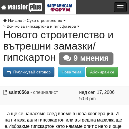
Начало
Сухо строителство
Всичко за гипскартона и гипсфазера
Новото строителство и
вътрешни замазки/
гипскартон
9 мнения
Публикувай отговор
Нова тема
Абонирай се
saint056a
- специалист
нед сеп 17, 2006
5:03 pm
Та ще се нанасяме след време в нова кооперация. И
на питаха дали гипсокартон или вътрешна мазилка ще
е.Избрахме гипскартон като нямаме опит с него и още