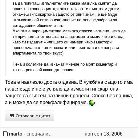
за да попиташ изпълнителите каква мазилка смятат да
правят в кооперацията,и ако е такава те съветвам да им
откажеш гипсокартона защото от опит знам че ще бъде
възможно най евтино изпълнение-на лепене,забрави за
вати,двойни обшивки и т.н.
Ако пък е варо-циментова мазилка,откажи напълно ,нека да
ти приспаднат от цената на апартамента мазилките,и след
като ти издадът жилището си намери някои мастори
препоръчани от твои познати или приятели и си направи
апартамента по твои вкус:)
Нека и колегите да изкажат мнение по моят коментар и
тогава решавай какво да правиш
Това е навлезло доста отдавна. В чужбина също го има
на всякъде и не е успяло да измести гипскартона,
защото са съвсем различни процеси. Споко без паника,
а и може да се прекфалифицираме.
Отговори с цитат
marto
- специалист
пон сеп 18, 2006