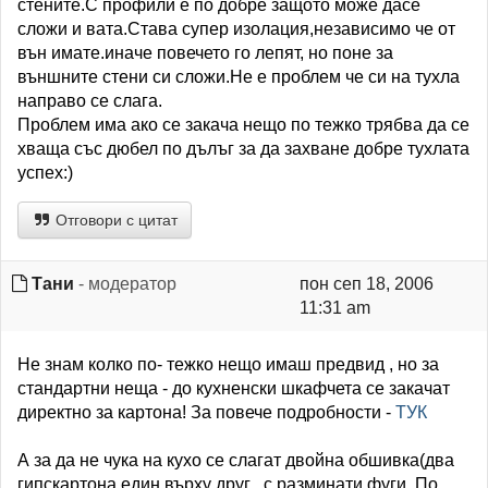
стените.С профили е по добре защото може дасе
сложи и вата.Става супер изолация,независимо че от
вън имате.иначе повечето го лепят, но поне за
външните стени си сложи.Не е проблем че си на тухла
направо се слага.
Проблем има ако се закача нещо по тежко трябва да се
хваща със дюбел по дълъг за да захване добре тухлата
успех:)
Отговори с цитат
Тани
- модератор
пон сеп 18, 2006
11:31 am
Не знам колко по- тежко нещо имаш предвид , но за
стандартни неща - до кухненски шкафчета се закачат
директно за картона! За повече подробности -
ТУК
А за да не чука на кухо се слагат двойна обшивка(два
гипскартона един върху друг , с разминати фуги. По