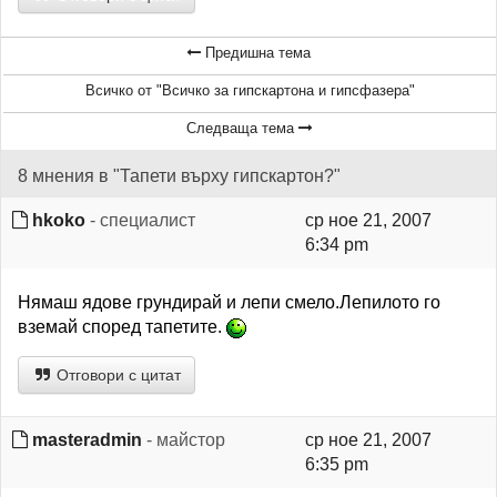
Предишна тема
Всичко от "Всичко за гипскартона и гипсфазера"
Следваща тема
8 мнения в "Тапети върху гипскартон?"
hkoko
- специалист
ср ное 21, 2007
6:34 pm
Нямаш ядове грундирай и лепи смело.Лепилото го
вземай според тапетите.
Отговори с цитат
masteradmin
- майстор
ср ное 21, 2007
6:35 pm