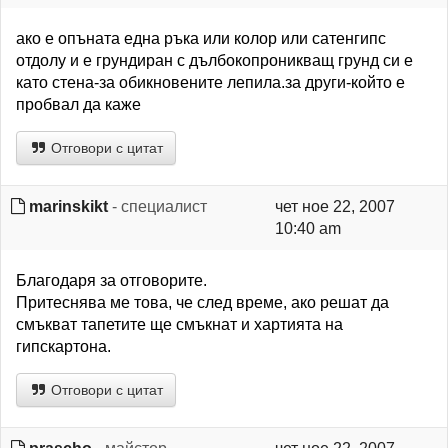
ако е опъната една ръка или колор или сатенгипс
отдолу и е грундиран с дълбокопроникващ грунд си е
като стена-за обикновените лепила.за други-който е
пробвал да каже
Отговори с цитат
marinskikt
- специалист
чет ное 22, 2007
10:40 am
Благодаря за отговорите.
Притеснява ме това, че след време, ако решат да
смъкват тапетите ще смъкнат и хартията на
гипскартона.
Отговори с цитат