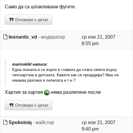
Само да са шпакловани фугите.
Отговори с цитат
leonardo_vd
- модератор
ср ное 21, 2007
8:55 pm
marinskikt написа:
Една позната и се върти в главата да слага тапети върху
гипскартона в детската. Кажете как се процедира? Има ли
някаква разлика в лепилата и т.н.?
Хартия за хартия
няма разлепяне после
Отговори с цитат
Spokoiniq
- майстор
ср ное 21, 2007
9:40 pm