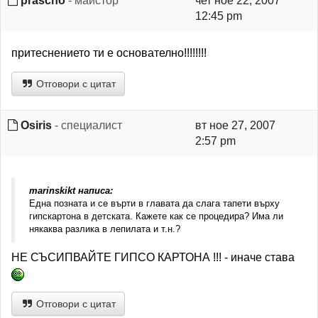
prascho
- майстор
чет ное 22, 2007
12:45 pm
притеснението ти е основателно!!!!!!!!
Отговори с цитат
Osiris
- специалист
вт ное 27, 2007
2:57 pm
marinskikt написа:
Една позната и се върти в главата да слага тапети върху
гипскартона в детската. Кажете как се процедира? Има ли
някаква разлика в лепилата и т.н.?
НЕ СЪСИПВАЙТЕ ГИПСО КАРТОНА !!! - иначе става
Отговори с цитат