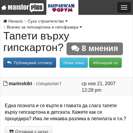
Начало
Сухо строителство
Всичко за гипскартона и гипсфазера
Тапети върху
гипскартон?
8 мнения
Публикувай отговор
Нова тема
Абонирай се
marinskikt
- специалист
ср ное 21, 2007
12:28 pm
Една позната и се върти в главата да слага тапети
върху гипскартона в детската. Кажете как се
процедира? Има ли някаква разлика в лепилата и т.н.?
Отговори с цитат