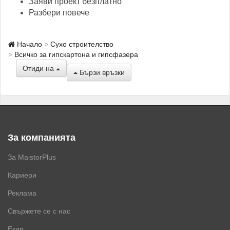
Заяви проект безплатно
Разбери повече
Начало
Сухо строителство
Всичко за гипскартона и гипсфазера
Отиди на
Бързи връзки
За компанията
За MaistorPlus
Кариери
Реклама
Свържете се с нас
Екип