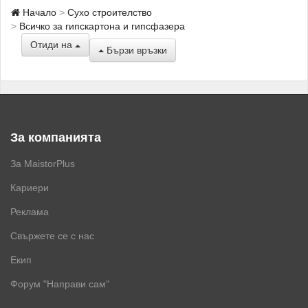
Начало
Сухо строителство
Всичко за гипскартона и гипсфазера
Отиди на
Бързи връзки
За компанията
За MaistorPlus
Кариери
Реклама
Свържете се с нас
Екип
Форум "Направи сам"