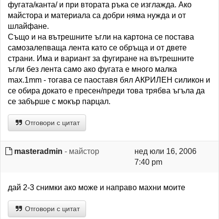
фугата/канта/ и при втората ръка се изглажда. Ако
майстора и материала са добри няма нужда и от
шлайфане.
Също и на вътрешните ъгли на картона се постава
самозалепваща лента като се обръща и от двете
страни. Има и вариант за фугиране на вътрешните
ъгли без лента само ако фугата е много малка
max.1mm - тогава се паоставя бял АКРИЛЕН силикон и
се обира докато е пресен/преди това трябва ъгъла да
се забърше с мокър парцал.
Отговори с цитат
masteradmin
- майстор
нед юли 16, 2006
7:40 pm
дай 2-3 снимки ако може и направо махни моите
Отговори с цитат