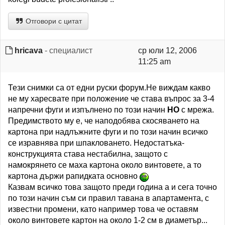
Отговори с цитат
hricava
- специалист
ср юли 12, 2006
11:25 am
Тези снимки са от едни руски форум.Не виждам какво
не му харесвате при положение че става въпрос за 3-4
напречни фуги и изпълнено по този начин
НО
с мрежа.
Предимството му е, че наподобява скосяването на
картона при надлъжните фуги и по този начин всичко
се изравнява при шпакловането. Недостатъка-
конструкцията става нестабилна, защото с
намокрянето се маха картона около винтовете, а то
картона държи рапидката основно
Казвам всичко това защото преди година а и сега точно
по този начин съм си правил тавана в апартамента, с
известни промени, като например това че оставям
около винтовете картон на около 1-2 см в диаметър...