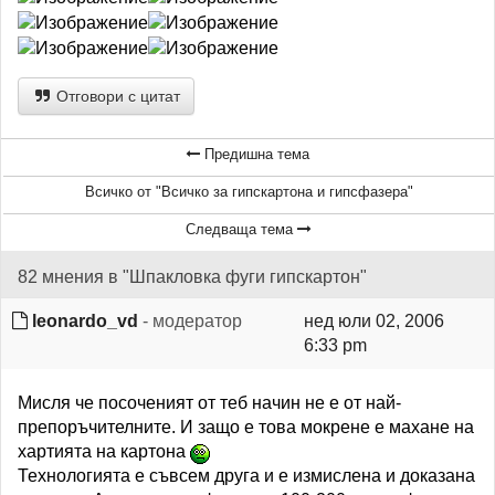
Отговори с цитат
Предишна тема
Всичко от "Всичко за гипскартона и гипсфазера"
Следваща тема
82 мнения в "Шпакловка фуги гипскартон"
leonardo_vd
- модератор
нед юли 02, 2006
6:33 pm
Мисля че посоченият от теб начин не е от най-
препоръчителните. И защо е това мокрене е махане на
хартията на картона
Технологията е съвсем друга и е измислена и доказана