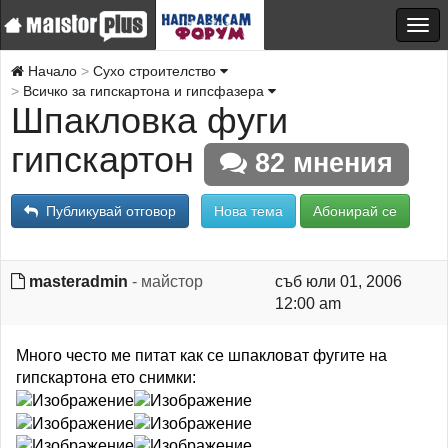
Начало
Сухо строителство
Всичко за гипскартона и гипсфазера
Шпакловка фуги
гипскартон
82 мнения
Публикувай отговор
Нова тема
Абонирай се
masteradmin
- майстор
съб юли 01, 2006
12:00 am
Много често ме питат как се шпакловат фугите на
гипскартона ето снимки: