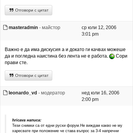
Отговори с цитат
masteradmin
- майстор
ср юли 12, 2006
3:01 pm
Важно е да има дискусия а и докато ги качвах можеше
да и погледна наистина без лента не е работа.
Сори
прави сте.
Отговори с цитат
leonardo_vd
- модератор
нед юли 16, 2006
2:00 pm
hricava написа:
Тези снимки са от едни руски форум.Не виждам какво не му
харесвате при положение че става въпрос за 3-4 напречни