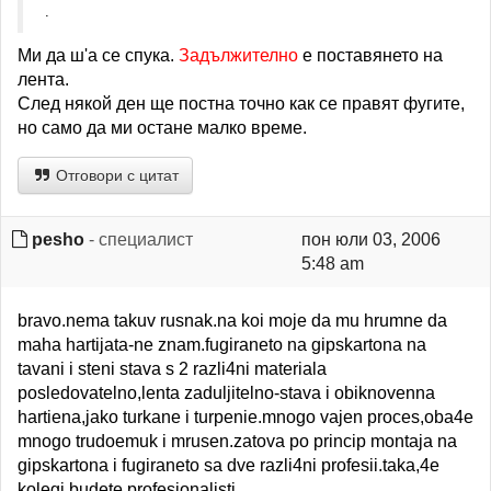
.
Ми да ш'а се спука.
Задължително
е поставянето на
лента.
След някой ден ще постна точно как се правят фугите,
но само да ми остане малко време.
Отговори с цитат
pesho
- специалист
пон юли 03, 2006
5:48 am
bravo.nema takuv rusnak.na koi moje da mu hrumne da
maha hartijata-ne znam.fugiraneto na gipskartona na
tavani i steni stava s 2 razli4ni materiala
posledovatelno,lenta zaduljitelno-stava i obiknovenna
hartiena,jako turkane i turpenie.mnogo vajen proces,oba4e
mnogo trudoemuk i mrusen.zatova po princip montaja na
gipskartona i fugiraneto sa dve razli4ni profesii.taka,4e
kolegi budete profesionalisti ..