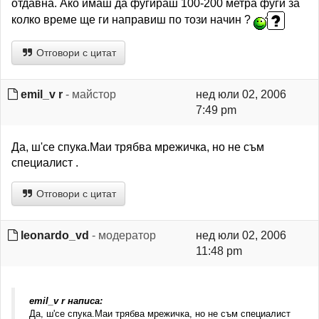
отдавна. Ако имаш да фугираш 100-200 метра фуги за
колко време ще ги направиш по този начин ?
Отговори с цитат
emil_v r
- майстор
нед юли 02, 2006
7:49 pm
Да, ш'се спука.Маи трябва мрежичка, но не съм
специалист .
Отговори с цитат
leonardo_vd
- модератор
нед юли 02, 2006
11:48 pm
emil_v r написа:
Да, ш'се спука.Маи трябва мрежичка, но не съм специалист