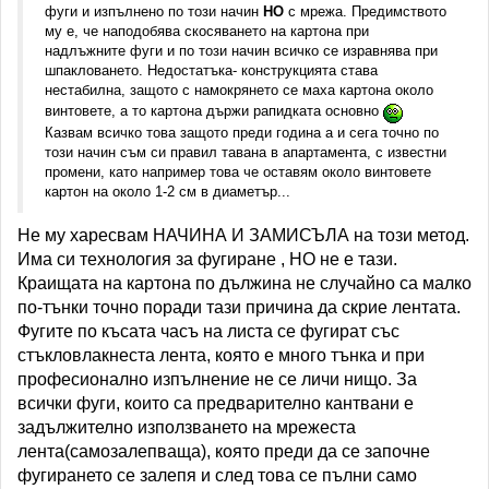
фуги и изпълнено по този начин
НО
с мрежа. Предимството
му е, че наподобява скосяването на картона при
надлъжните фуги и по този начин всичко се изравнява при
шпакловането. Недостатъка- конструкцията става
нестабилна, защото с намокрянето се маха картона около
винтовете, а то картона държи рапидката основно
Казвам всичко това защото преди година а и сега точно по
този начин съм си правил тавана в апартамента, с известни
промени, като например това че оставям около винтовете
картон на около 1-2 см в диаметър...
Не му харесвам НАЧИНА И ЗАМИСЪЛА на този метод.
Има си технология за фугиране , НО не е тази.
Краищата на картона по дължина не случайно са малко
по-тънки точно поради тази причина да скрие лентата.
Фугите по късата часъ на листа се фугират със
стъкловлакнеста лента, която е много тънка и при
професионално изпълнение не се личи нищо. За
всички фуги, които са предварително кантвани е
задължително използването на мрежеста
лента(самозалепваща), която преди да се започне
фугирането се залепя и след това се пълни само