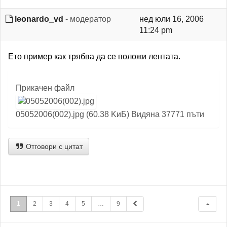
leonardo_vd
- модератор
нед юли 16, 2006
11:24 pm
Ето пример как трябва да се положи лентата.
Прикачен файл
05052006(002).jpg (60.38 KиБ) Видяна 37771 пъти
Отговори с цитат
1
2
3
4
5
…
9