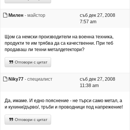
Милен
- майстор
съб дек 27, 2008
7:57 am
Щом са немски производители на военна техника,
продукти те им трябва да са качественни. При теб
продаваш ли техни металдетектори?
Отговори с цитат
Niky77
- специалист
съб дек 27, 2008
11:38 am
Да, имаме. И едно пояснение - не търси само метал, а
и кухини/дърво/, тръби и проводници под напрежение!
Отговори с цитат