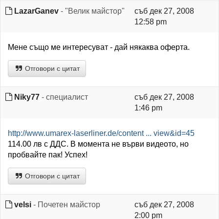
LazarGanev
- "Велик майстор"
съб дек 27, 2008
12:58 pm
Мене също ме интересуват - дай някаква оферта.
Отговори с цитат
Niky77
- специалист
съб дек 27, 2008
1:46 pm
http://www.umarex-laserliner.de/content ... view&id=45
114.00 лв с ДДС. В момента не върви видеото, но
пробвайте пак! Успех!
Отговори с цитат
velsi
- Почетен майстор
съб дек 27, 2008
2:00 pm