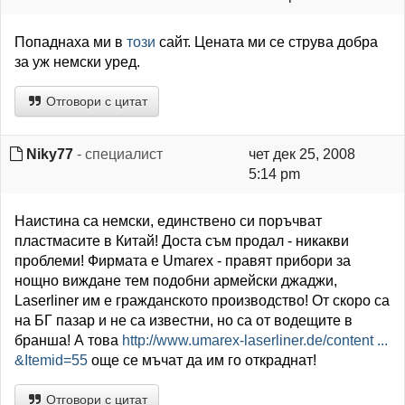
Попаднаха ми в
този
сайт. Цената ми се струва добра
за уж немски уред.
Отговори с цитат
Niky77
- специалист
чет дек 25, 2008
5:14 pm
Наистина са немски, единствено си поръчват
пластмасите в Китай! Доста съм продал - никакви
проблеми! Фирмата е Umarex - правят прибори за
нощно виждане тем подобни армейски джаджи,
Laserliner им е гражданското производство! От скоро са
на БГ пазар и не са известни, но са от водещите в
бранша! А това
http://www.umarex-laserliner.de/content ...
&Itemid=55
още се мъчат да им го откраднат!
Отговори с цитат