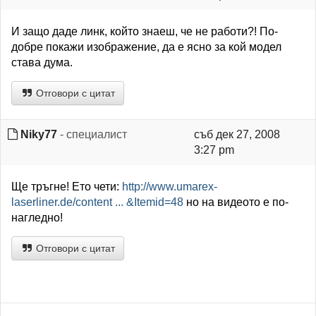
И защо даде линк, който знаеш, че не работи?! По-
добре покажи изображение, да е ясно за кой модел
става дума.
Отговори с цитат
Niky77
- специалист
съб дек 27, 2008
3:27 pm
Ще тръгне! Ето чети:
http://www.umarex-
laserliner.de/content ... &Itemid=48
но на видеото е по-
нагледно!
Отговори с цитат