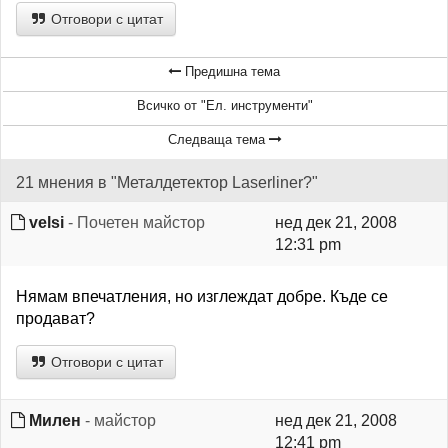
Отговори с цитат
Предишна тема
Всичко от "Ел. инструменти"
Следваща тема
21 мнения в "Металдетектор Laserliner?"
velsi
- Почетен майстор
нед дек 21, 2008
12:31 pm
Нямам впечатления, но изглеждат добре. Къде се
продават?
Отговори с цитат
Милен
- майстор
нед дек 21, 2008
12:41 pm