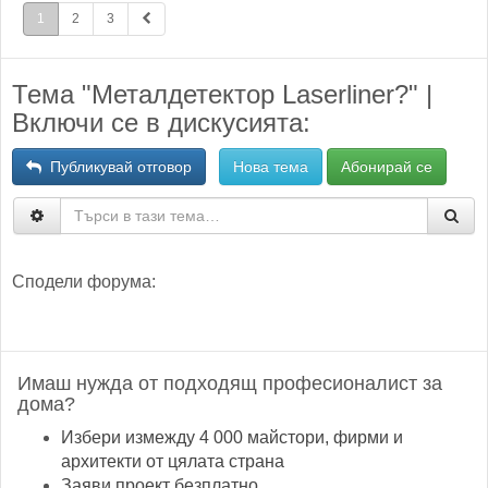
1
2
3
Тема "Металдетектор Laserliner?" |
Включи се в дискусията:
Публикувай отговор
Нова тема
Абонирай се
Сподели форума:
Имаш нужда от подходящ професионалист за
дома?
Избери измежду 4 000 майстори, фирми и
архитекти от цялата страна
Заяви проект безплатно