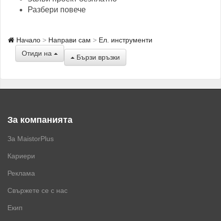
Разбери повече
Начало
Направи сам
Ел. инструменти
Отиди на
Бързи връзки
За компанията
За MaistorPlus
Кариери
Реклама
Свържете се с нас
Екип