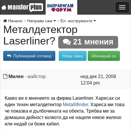
Начало
Направи сам
Ел. инструменти
Металдетектор
Laserliner?
21 мнения
Публикувай отговор
Нова тема
Абонирай се
Милен
- майстор
нед дек 21, 2008
12:04 pm
Какво ви е мнението за фирма Laserliner. Харесах си
един техен металдетектор
Metallifinder
. Хареса ми това
че показва и дълбочината на обекта. Трябва ми за
домашна дейност колкото да не нацеля някое желязо
или недай си боже кабел.