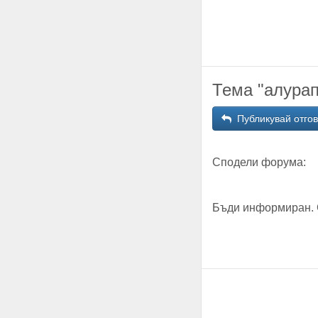
Тема "алурап
Публикувай отго
Сподели форума:
Бъди информиран. 