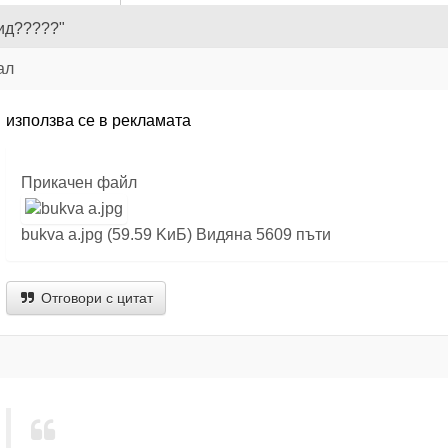
ид?????"
ал
използва се в рекламата
Прикачен файл
bukva a.jpg (59.59 KиБ) Видяна 5609 пъти
Отговори с цитат