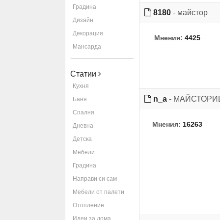
Градина
8180
- майстор
Дизайн
Декорация
Мнения:
4425
Мансарда
Статии
Кухня
n_a
- МАЙСТОР
Баня
Спалня
Мнения:
16263
Дневна
Детска
Мебели
Градина
Направи си сам
Мебели от палети
Отопление
Идеи за дома