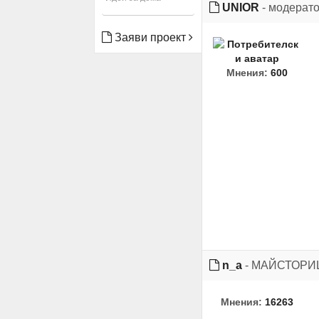
UNIOR
- модерат
Заяви проект
Мнения:
600
n_a
- МАЙСТОР
Мнения:
16263