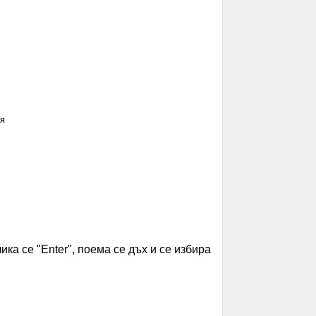
ия
ика се "Enter", поема се дъх и се избира