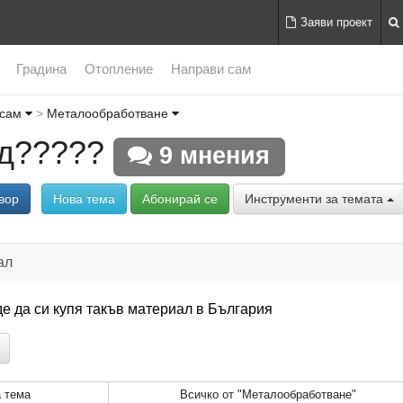
Заяви проект
Градина
Отопление
Направи сам
 сам
Металообработване
д?????
9 мнения
вор
Нова тема
Абонирай се
Инструменти за темата
ал
де да си купя такъв материал в България
 тема
Всичко от "Металообработване"