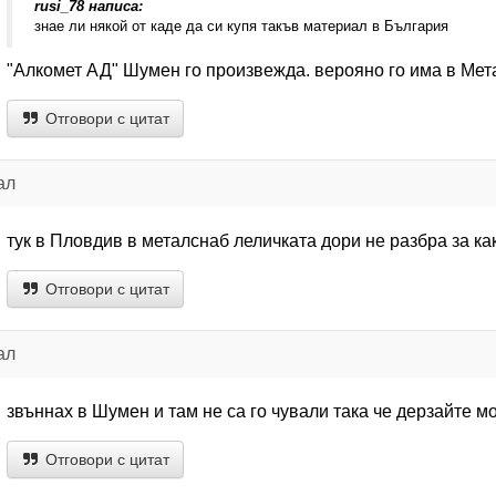
rusi_78 написа:
знае ли някой от каде да си купя такъв материал в България
"Алкомет АД" Шумен го произвежда. верояно го има в Мет
Отговори с цитат
ал
тук в Пловдив в металснаб леличката дори не разбра за ка
Отговори с цитат
ал
звъннах в Шумен и там не са го чували така че дерзайте
Отговори с цитат