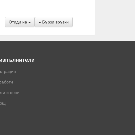
Отиди на
Бързи връзки
 изпълнители
истрация
работи
ти и цени
ощ