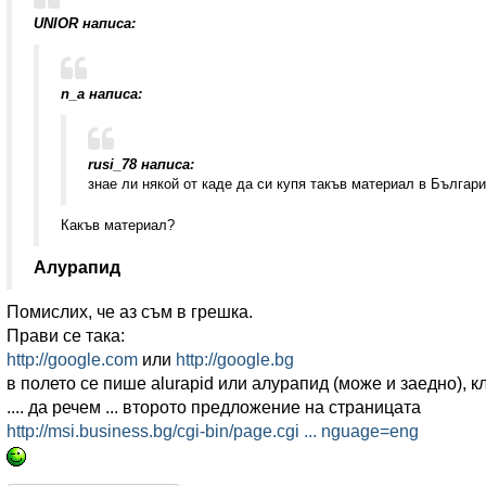
UNIOR написа:
n_a написа:
rusi_78 написа:
знае ли някой от каде да си купя такъв материал в Българ
Какъв материал?
Алурапид
Помислих, че аз съм в грешка.
Прави се така:
http://google.com
или
http://google.bg
в полето се пише alurapid или алурапид (може и заедно), кл
.... да речем ... второто предложение на страницата
http://msi.business.bg/cgi-bin/page.cgi ... nguage=eng