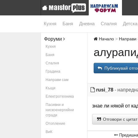
Кухня
Баня
Дневна
Спалня
Детска
Форуми
Начало
Направи
Кухня
алурапи
Баня
Спалня
Публикувай отго
Градина
Направи сам
Къщи
rusi_78
- напредн
Електротехника
Пасивни и
знае ли някой от ка
нискоенергийни
сгради
Отговори с цитат
Отопление
ВиК
Предишна