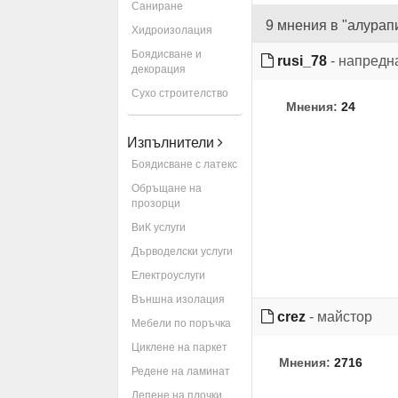
Саниране
9 мнения в "алурап
Хидроизолация
Боядисване и
rusi_78
- напредн
декорация
Сухо строителство
Мнения:
24
Изпълнители
Боядисване с латекс
Обръщане на
прозорци
ВиК услуги
Дърводелски услуги
Електроуслуги
Външна изолация
crez
- майстор
Мебели по поръчка
Циклене на паркет
Мнения:
2716
Редене на ламинат
Лепене на плочки