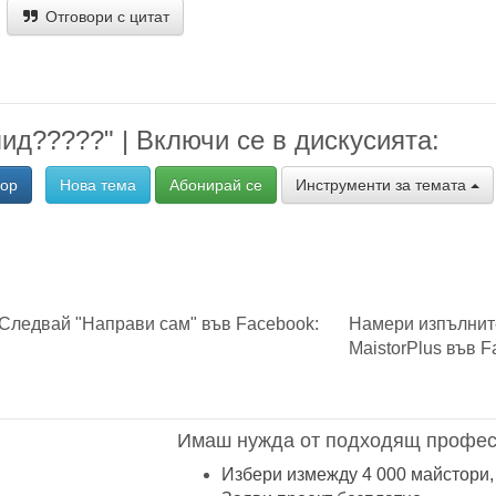
Отговори с цитат
ид?????" | Включи се в дискусията:
вор
Нова тема
Абонирай се
Инструменти за темата
Следвай "Направи сам" във Facebook:
Намери изпълнит
MaistorPlus във F
Имаш нужда от подходящ профес
Избери измежду 4 000 майстори,