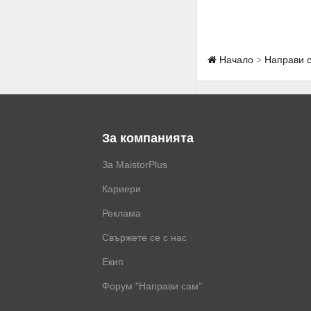
Начало
Направи 
За компанията
За MaistorPlus
Кариери
Реклама
Свържете се с нас
Екип
Форум "Направи сам"