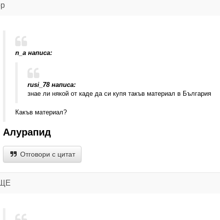
ор
n_a написа:
rusi_78 написа:
знае ли някой от каде да си купя такъв материал в България
Какъв материал?
Алурапид
Отговори с цитат
ИЩЕ