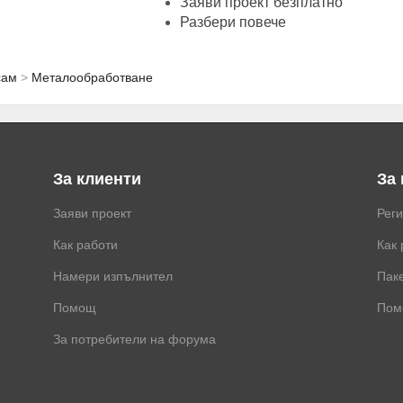
Заяви проект безплатно
Разбери повече
сам
Металообработване
За клиенти
За
Заяви проект
Рег
Как работи
Как 
Намери изпълнител
Паке
Помощ
Пом
За потребители на форума