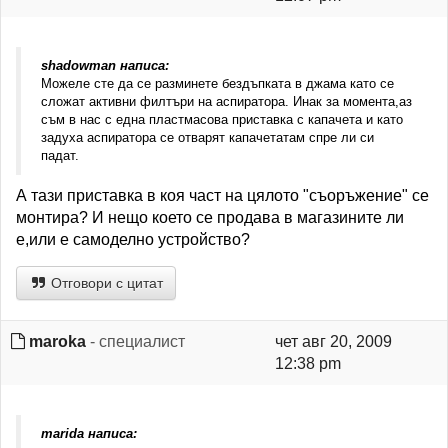
shadowman написа:
Можеле сте да се разминете бездъпката в джама като се
сложат активни филтъри на аспиратора. Инак за момента,аз
съм в нас с една пластмасова приставка с капачета и като
задуха аспиратора се отварят капачетатам спре ли си
падат.
А тази приставка в коя част на цялото "съоръжение" се
монтира? И нещо което се продава в магазините ли
е,или е самоделно устройство?
Отговори с цитат
maroka
- специалист
чет авг 20, 2009
12:38 pm
marida написа: