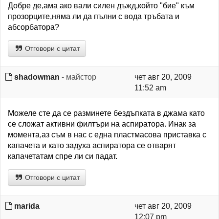
Добре де,ама ако вали силен дъжд,който "бие" към
прозорците,няма ли да пълни с вода тръбата и
абсорбатора?
Отговори с цитат
shadowman
- майстор
чет авг 20, 2009
11:52 am
Можеле сте да се разминете бездъпката в джама като
се сложат активни филтъри на аспиратора. Инак за
момента,аз съм в нас с една пластмасова приставка с
капачета и като задуха аспиратора се отварят
капачетатам спре ли си падат.
Отговори с цитат
marida
чет авг 20, 2009
12:07 pm