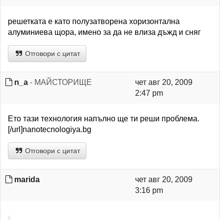
решетката е като полузатворена хоризонтална
алуминиева щора, имено за да не влиза дъжд и сняг
Отговори с цитат
n_a
- МАЙСТОРИЩЕ
чет авг 20, 2009
2:47 pm
Ето тази технология напълно ще ти реши проблема.
[/url]nanotecnologiya.bg
Отговори с цитат
marida
чет авг 20, 2009
3:16 pm