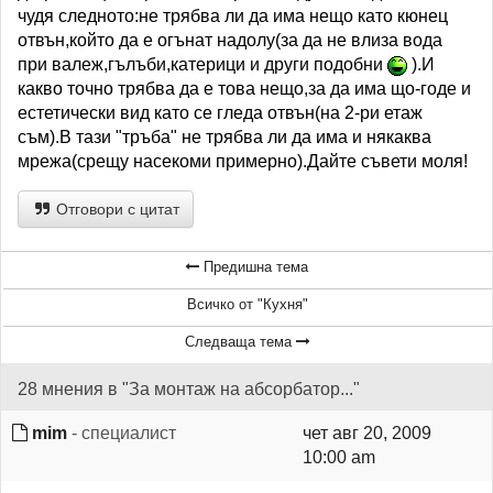
чудя следното:не трябва ли да има нещо като кюнец
отвън,който да е огънат надолу(за да не влиза вода
при валеж,гълъби,катерици и други подобни
).И
какво точно трябва да е това нещо,за да има що-годе и
естетически вид като се гледа отвън(на 2-ри етаж
съм).В тази "тръба" не трябва ли да има и някаква
мрежа(срещу насекоми примерно).Дайте съвети моля!
Отговори с цитат
Предишна тема
Всичко от "Кухня"
Следваща тема
28 мнения в "За монтаж на абсорбатор..."
mim
- специалист
чет авг 20, 2009
10:00 am