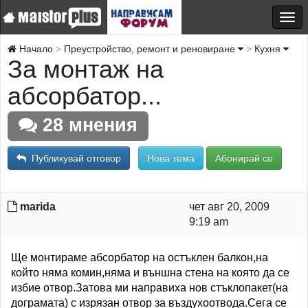
Начало
Преустройство, ремонт и реновиране
Кухня
За монтаж на
абсорбатор...
28 мнения
Публикувай отговор
Нова тема
Абонирай се
marida
чет авг 20, 2009
9:19 am
Ще монтираме абсорбатор на остъклен балкон,на
който няма комин,няма и външна стена на която да се
избие отвор.Затова ми направиха нов стъклопакет(на
дограмата) с изрязан отвор за въздухоотвода.Сега се