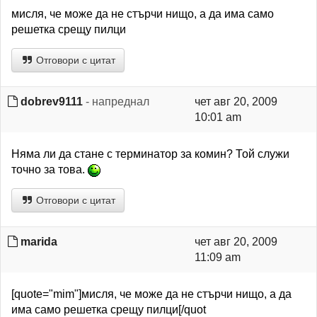
мисля, че може да не стърчи нищо, а да има само
решетка срещу пилци
Отговори с цитат
dobrev9111
- напреднал
чет авг 20, 2009
10:01 am
Няма ли да стане с терминатор за комин? Той служи
точно за това.
Отговори с цитат
marida
чет авг 20, 2009
11:09 am
[quote="mim"]мисля, че може да не стърчи нищо, а да
има само решетка срещу пилци[/quot