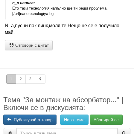
n_a написа:
Ето тази технология напълно ще ти реши проблема.
[/url]nanotecnologiya.bg
N_a,пусни пак линк,моля те!Нещо не се е получило
май.
Отговори с цитат
1
2
3
Тема "За монтаж на абсорбатор..." |
Включи се в дискусията:
Публикувай отговор
Нова тема
Абонирай се