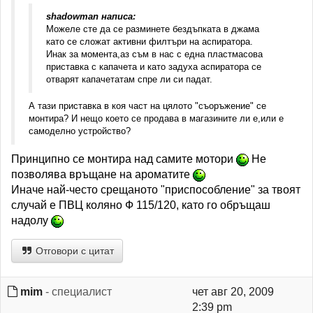
shadowman написа:
Можеле сте да се разминете бездъпката в джама
като се сложат активни филтъри на аспиратора.
Инак за момента,аз съм в нас с една пластмасова
приставка с капачета и като задуха аспиратора се
отварят капачетатам спре ли си падат.
А тази приставка в коя част на цялото "съоръжение" се
монтира? И нещо което се продава в магазините ли е,или е
самоделно устройство?
Принципно се монтира над самите мотори
Не
позволява връщане на ароматите
Иначе най-често срещаното "приспособление" за твоят
случай е ПВЦ коляно Ф 115/120, като го обръщаш
надолу
Отговори с цитат
mim
- специалист
чет авг 20, 2009
2:39 pm