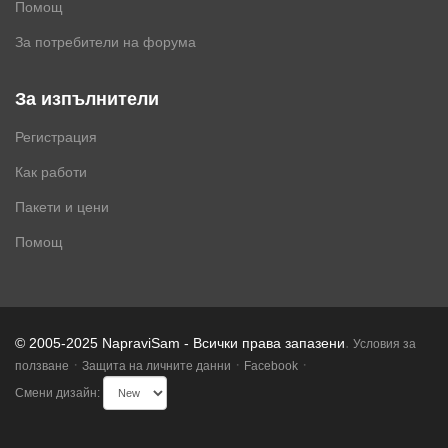
Помощ
За потребители на форума
За изпълнители
Регистрация
Как работи
Пакети и цени
Помощ
.
© 2005-2025 NapraviSam - Всички права запазени
Условия за
·
·
·
ползване
Защита на личните данни
Facebook
Смени дизайн: