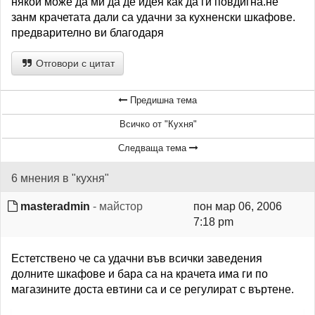
някой може да ми да де идея как да ги повдигна.не
занм крачетата дали са удачни за кухненски шкафове.
предварително ви благодаря
Отговори с цитат
Предишна тема
Всичко от "Кухня"
Следваща тема
6 мнения в "кухня"
masteradmin
- майстор
пон мар 06, 2006
7:18 pm
Естетствено че са удачни във всички заведения
долните шкафове и бара са на крачета има ги по
магазините доста евтини са и се регулират с въртене.