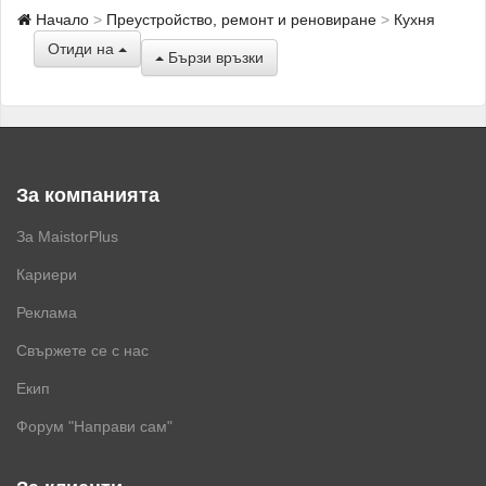
Начало
Преустройство, ремонт и реновиране
Кухня
Отиди на
Бързи връзки
За компанията
За MaistorPlus
Кариери
Реклама
Свържете се с нас
Екип
Форум "Направи сам"