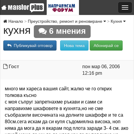
Начало
Преустройство, ремонт и реновиране
Кухня
кухня
6 мнения
Публикувай отговор
Нова тема
Абонирай се
Гост
пон мар 06, 2006
12:16 pm
много ми хареса вашия сайт, жалко че го открих
толкова късно
с моя съпруг запретнахме ръкави и сами си
направихме шкафовете в кухнята,но не сме
съобразили височината на долните шкафофе и те са
80см.сега искам да си купя съдомиялна висока, ноп
няма да мога да я вкарам под плота заради 3- 4 см. ако