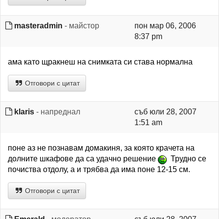
masteradmin
- майстор
пон мар 06, 2006
8:37 pm
ама като щракнеш на снимката си става нормална
Отговори с цитат
klaris
- напреднал
съб юли 28, 2007
1:51 am
поне аз не познавам домакиня, за която крачета на
долните шкафове да са удачно решение
Трудно се
почиства отдолу, а и трябва да има поне 12-15 см.
Отговори с цитат