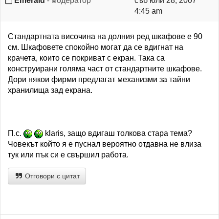
Emerald
- модератор
съб юли 28, 2007
4:45 am
Стандартната височина на долния ред шкафове е 90
см. Шкафовете спокойно могат да се вдигнат на
крачета, които се покриват с екран. Така са
конструирани голяма част от стандартните шкафове.
Дори някои фирми предлагат механизми за тайни
хранилища зад екрана.
П.с.
klaris, защо вдигаш толкова стара тема?
Човекът който я е пуснал вероятно отдавна не влиза
тук или пък си е свършил работа.
Отговори с цитат