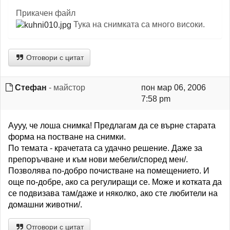
Прикачен файл
Тука на снимката са много високи.
Отговори с цитат
Стефан
- майстор
пон мар 06, 2006
7:58 pm
Аууу, че лоша снимка! Предлагам да се върне старата
форма на постване на снимки.
По темата - крачетата са удачно решение. Даже за
препоръчване и към нови мебели/според мен/.
Позволява по-добро почистване на помещението. И
още по-добре, ако са регулиращи се. Може и котката да
се подвизава там/даже и няколко, ако сте любители на
домашни животни/.
Отговори с цитат