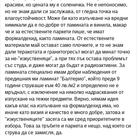
красиви, но цената му е соленичка. Не е непоносимо,
но не знам дали си заслужава, от гледна точка на
влагоустойчивост. Може би като излъчване на вредни
химикали да е по-добре от ламината и винила, макар
че и за естествените паркети пише, че имат
формалдехид, както ламината. От естествените
материали май остават само плочките, и то не знам
дали теракотата и гранитогресът могат да минат точно
за не-"изкуственяци", а при тях пък остава проблемът
със студа, и даже могат да бъдат и радиоактивни. За
ламината специално имам добри наблюдения от
предишния ми ламинат "Балтерио", който преди 9
години струваше към 40 лв./м2 и определено не е
мръднал, с изключение на няколко надрасквания от
изпускане на тежки предмети. Вярно, нямам идея
какъв клас на излъчване на формалдехид има, но
иначе като визия и качество е много добре, затова и
"изкуственяците" засега са ми сред приоритетните в
избора. Това за тръбите и паркета е нещо, над което си
струва да се замисля, да.