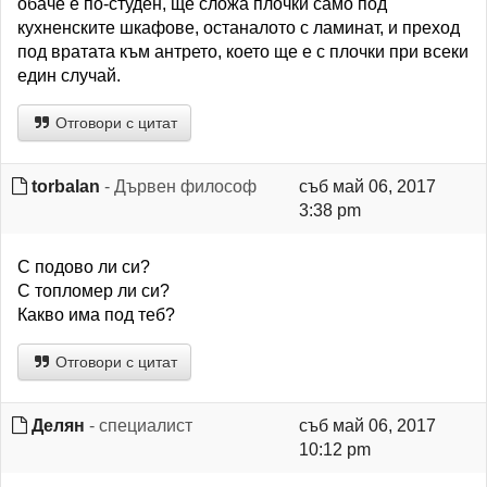
обаче е по-студен, ще сложа плочки само под
кухненските шкафове, останалото с ламинат, и преход
под вратата към антрето, което ще е с плочки при всеки
един случай.
Отговори с цитат
torbalan
- Дървен философ
съб май 06, 2017
3:38 pm
С подово ли си?
С топломер ли си?
Какво има под теб?
Отговори с цитат
Делян
- специалист
съб май 06, 2017
10:12 pm