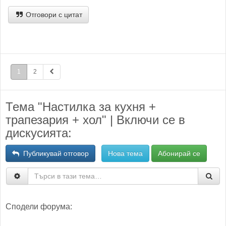
Отговори с цитат
1
2
Тема "Настилка за кухня +
трапезария + хол" | Включи се в
дискусията:
Публикувай отговор
Нова тема
Абонирай се
Сподели форума: