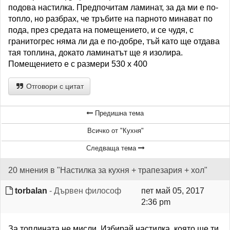
подова настилка. Предпочитам ламинат, за да ми е по-
топло, но разбрах, че тръбите на парното минават по
пода, през средата на помещението, и се чудя, с
гранитогрес няма ли да е по-добре, тъй като ще отдава
тая топлина, докато ламинатът ще я изолира.
Помещението е с размери 530 х 400
Отговори с цитат
Предишна тема
Всичко от "Кухня"
Следваща тема
20 мнения в "Настилка за кухня + трапезария + хол"
torbalan
- Дървен философ
пет май 05, 2017
2:36 pm
За топлината не мисли. Избирай настилка, която ще ти