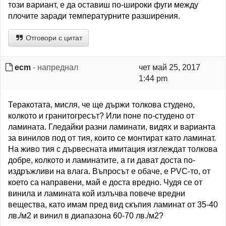
този вариант, е да оставиш по-широки фуги между
плочите заради температурните разширения.
Отговори с цитат
ecm
- напреднал
чет май 25, 2017
1:44 pm
Теракотата, мисля, че ще държи толкова студено,
колкото и гранитогресът? Или поне по-студено от
ламината. Гледайки разни ламинати, видях и варианта
за винилов под от тия, които се монтират като ламинат.
На живо тия с дървесната имитация изглеждат толкова
добре, колкото и ламинатите, а ги дават доста по-
издръжливи на влага. Въпросът е обаче, е PVC-то, от
което са направени, май е доста вредно. Чудя се от
винила и ламината кой излъчва повече вредни
вещества, като имам пред вид скъпия ламинат от 35-40
лв./м2 и винил в диапазона 60-70 лв./м2?