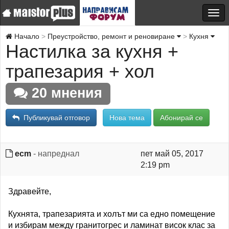
Начало
Преустройство, ремонт и реновиране
Кухня
Настилка за кухня +
трапезария + хол
20 мнения
Публикувай отговор
Нова тема
Абонирай се
ecm
- напреднал
пет май 05, 2017
2:19 pm
Здравейте,
Кухнята, трапезарията и холът ми са едно помещение
и избирам между гранитогрес и ламинат висок клас за