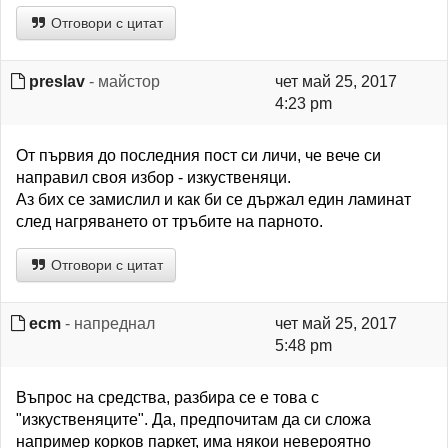
Отговори с цитат
preslav
- майстор
чет май 25, 2017
4:23 pm
От първия до последния пост си личи, че вече си
направил своя избор - изкуственяци.
Аз бих се замислил и как би се държал един ламинат
след нагряването от тръбите на парното.
Отговори с цитат
ecm
- напреднал
чет май 25, 2017
5:48 pm
Въпрос на средства, разбира се е това с
"изкуственяците". Да, предпочитам да си сложа
например корков паркет, има някои невероятно