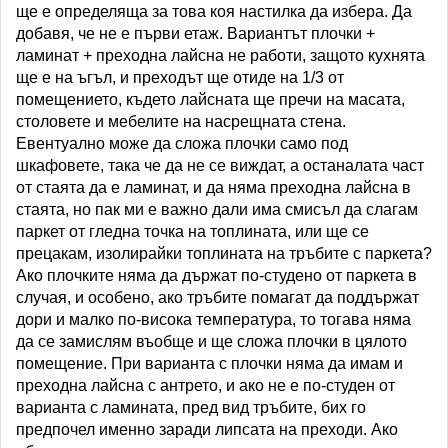
ще е определяща за това коя настилка да избера. Да
добавя, че не е първи етаж. Вариантът плочки +
ламинат + преходна лайсна не работи, защото кухнята
ще е на ъгъл, и преходът ще отиде на 1/3 от
помещението, където лайсната ще пречи на масата,
столовете и мебелите на насрещната стена.
Евентуално може да сложа плочки само под
шкафовете, така че да не се виждат, а останалата част
от стаята да е ламинат, и да няма преходна лайсна в
стаята, но пак ми е важно дали има смисъл да слагам
паркет от гледна точка на топлината, или ще се
прецакам, изолирайки топлината на тръбите с паркета?
Ако плочките няма да държат по-студено от паркета в
случая, и особено, ако тръбите помагат да поддържат
дори и малко по-висока температура, то тогава няма
да се замислям въобще и ще сложа плочки в цялото
помещение. При варианта с плочки няма да имам и
преходна лайсна с антрето, и ако не е по-студен от
варианта с ламината, пред вид тръбите, бих го
предпочел именно заради липсата на преходи. Ако