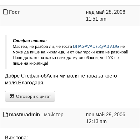
Гост
нед май 28, 2006
11:51 pm
Стефан написа:
Мастер, не разбра ли, че госта
BHAGAVAD75@ABV.BG
не
може да пише на кирилица, и от български език не разбира!!
Поне да каже на какъв език да му се обасни, че ТУК се
пише на кирилица!
Добре Стефан-обАсни ми моля те това за което
моля.Благодаря.
Отговори с цитат
masteradmin
- майстор
пон май 29, 2006
12:13 am
Виж това: