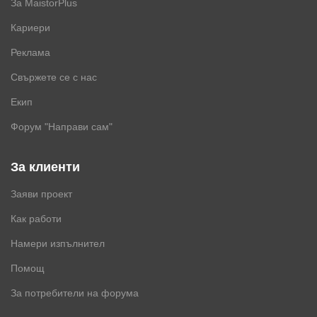
За MaistorPlus
Кариери
Реклама
Свържете се с нас
Екип
Форум "Направи сам"
За клиенти
Заяви проект
Как работи
Намери изпълнител
Помощ
За потребители на форума