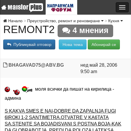
Начало
Преустройство, ремонт и реновиране
Кухня
REMONT2
4 мнения
Публикувай отговор
Нова тема
Абонирай се
BHAGAVAD75@ABV.BG
нед май 28, 2006
9:50 am
моля всички да пишат на кирилица -
админа
S KAKVA SMES E NAI-DOBRE DA ZAPALNJA FUGI
6IROKI 1-2 SANTIMETRA.OTVATRE V KA6TATA
SA.STENITE SA BOJADISVANI S POSTNA BOJA-KAK
DA GI OBRABOTJA, PREDI DA POLOZA LATEKSA.