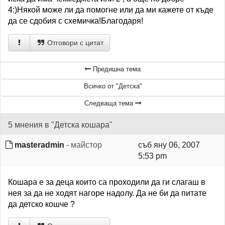
4:)Някой може ли да помогне или да ми кажете от къде
да се сдобия с схемичка!Благодаря!
Отговори с цитат
Предишна тема
Всичко от "Детска"
Следваща тема
5 мнения в "Детска кошара"
masteradmin
- майстор
съб яну 06, 2007
5:53 pm
Кошара е за деца които са проходили да ги слагаш в
нея за да не ходят нагоре надолу. Да не би да питате
да детско кошче ?