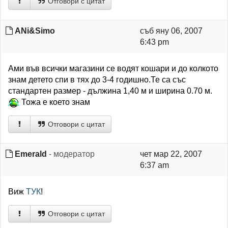
Отговори с цитат
ANi&Simo
съб яну 06, 2007
6:43 pm
Ами във всички магазини се водят кошари и до колкото
знам детето спи в тях до 3-4 годишно.Те са със
стандартен размер - дължина 1,40 м и ширина 0.70 м.
Тожа е което знам
Отговори с цитат
Emerald
- модератор
чет мар 22, 2007
6:37 am
Виж
ТУК
!
Отговори с цитат