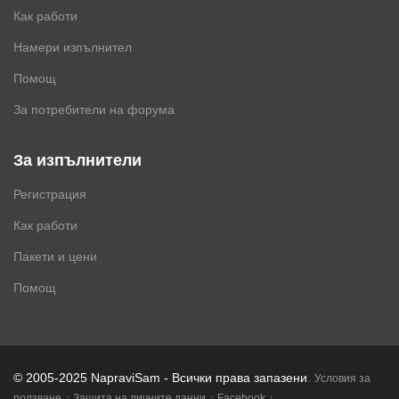
Как работи
Намери изпълнител
Помощ
За потребители на форума
За изпълнители
Регистрация
Как работи
Пакети и цени
Помощ
.
© 2005-2025 NapraviSam - Всички права запазени
Условия за
·
·
·
ползване
Защита на личните данни
Facebook