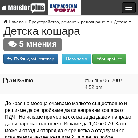
Начало
Преустройство, ремонт и реновиране
Детска
Детска кошара
5 мнения
Публикувай отговор
Нова тема
Абонирай се
ANi&Simo
съб яну 06, 2007
4:52 pm
До края на месеца очакваме малкото същественце и
решихме да се пробваме да си направим кошара от
ПДЧ . Но искаме примерна схема за да дадем направо
да ни нарежат плотовете.Искаме да 1,40 х 0.70. Като
може и отзад и отпред да е срешетка а отдолу ми се
иска да има чекмеджета или 2 , а още по добре