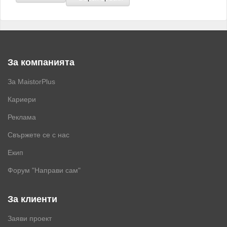
За компанията
За MaistorPlus
Кариери
Реклама
Свържете се с нас
Екип
Форум "Направи сам"
За клиенти
Заяви проект