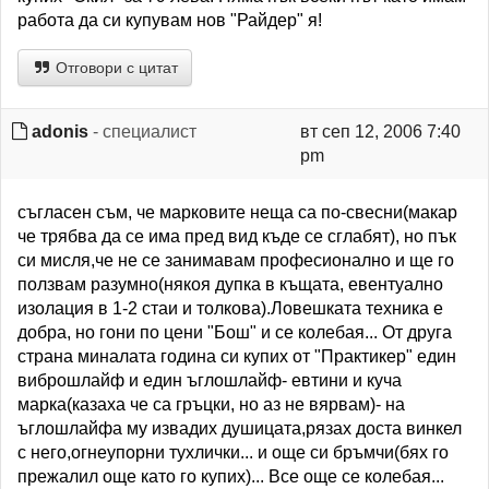
работа да си купувам нов "Райдер" я!
Отговори с цитат
adonis
- специалист
вт сеп 12, 2006 7:40
pm
съгласен съм, че марковите неща са по-свесни(макар
че трябва да се има пред вид къде се сглабят), но пък
си мисля,че не се занимавам професионално и ще го
ползвам разумно(някоя дупка в къщата, евентуално
изолация в 1-2 стаи и толкова).Ловешката техника е
добра, но гони по цени "Бош" и се колебая... От друга
страна миналата година си купих от "Практикер" един
виброшлайф и един ъглошлайф- евтини и куча
марка(казаха че са гръцки, но аз не вярвам)- на
ъглошлайфа му извадих душицата,рязах доста винкел
с него,огнеупорни тухлички... и още си бръмчи(бях го
прежалил още като го купих)... Все още се колебая...