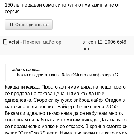
150 лв. не даваи само си го купи от магазин, а не от
сергия.
Отговори с цитат
velsi
- Почетен майстор
вт сеп 12, 2006 6:46
pm
adonis написа:
... Какъв е недостатъка на Raider?Много ли дефектират??
Как да ти кажа... Просто аз нямам вяра на нещо. което
се продава на такава цена. Няма как да не е
еднодневка. Скоро си купувах виброшлайф. Отидох в
магазина и въпросния "Райдер" беше с цена 23,50!
Викам си идеално тъкмо няма да се набутвам много,
свършвам си работата и го мятам някъде. Да ама като
се поразмислих малко и се отказах. В крайна сметка си
купих "Скил" за 79 лева. Няма пък всеки път като имам