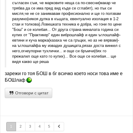
съгласен съм, че марковите неща са по-свесни(макар че
трябва да се има пред вид къде се сглабят), но пък си
мисля,че не се занимавам професионално и ще го ползвам
разумно(някоя дупка в къщата, евентуално изолация в 1-2
стаи и толкова).Ловешката техника е добра, но гони по цени
"Бош" и се колебая... От друга страна миналата година си
купих от "Практикер" един виброшлайф и един ъглошлайф-
евтини и куча марка(казаха че са гръцки, но аз не вярвам)-
на ъглошлайфа му извадих душицата,рязах доста винкел с
него,огнеупорни тухлички... и още си бръмчи(бях го
прежалил още като го купих)... Все още се колебая... ще
видя какво ще реша
зарежи го тоя БОШ в бг всичко което носи това име е
БОШлаф
Отговори с цитат
1
2
3
4
5