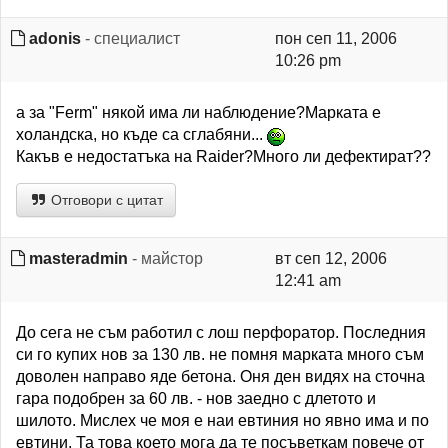
adonis
- специалист
пон сеп 11, 2006
10:26 pm
а за "Ferm" някой има ли наблюдение?Марката е
холандска, но къде са сглабяни...
Какъв е недостатъка на Raider?Много ли дефектират??
Отговори с цитат
masteradmin
- майстор
вт сеп 12, 2006
12:41 am
До сега не съм работил с лош перфоратор. Последния
си го купих нов за 130 лв. не помня марката много съм
доволен направо яде бетона. Оня ден видях на сточна
гара подобрен за 60 лв. - нов заедно с длетото и
шилото. Мислех че моя е наи евтиния но явно има и по
евтини. Та това което мога да те посъветкам повече от