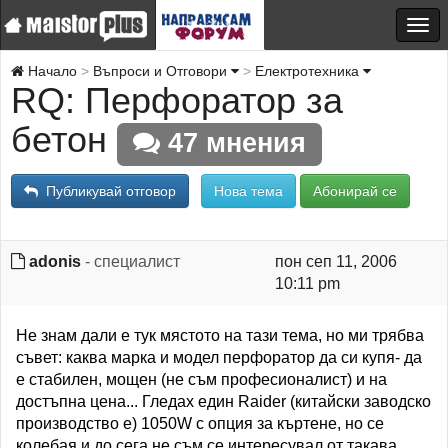
Начало
Въпроси и Отговори
Електротехника
RQ: Перфоратор за
бетон
47 мнения
Публикувай отговор
Нова тема
Абонирай се
adonis
- специалист
пон сеп 11, 2006
10:11 pm
Не знам дали е тук мястото на тази тема, но ми трябва
съвет: каква марка и модел перфоратор да си купя- да
е стабилен, мощен (не съм професионалист) и на
достъпна цена... Гледах един Raider (китайски заводско
производство е) 1050W с опция за къртене, но се
колебая и до сега не съм се интересувал от такава