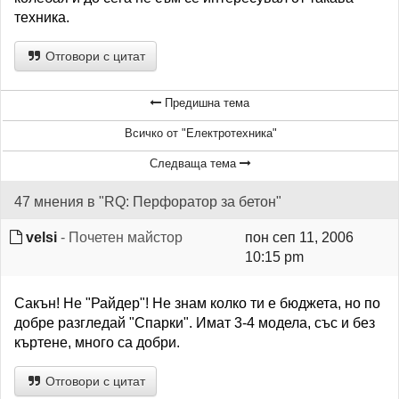
техника.
Отговори с цитат
Предишна тема
Всичко от "Електротехника"
Следваща тема
47 мнения в "RQ: Перфоратор за бетон"
velsi
- Почетен майстор
пон сеп 11, 2006
10:15 pm
Сакън! Не "Райдер"! Не знам колко ти е бюджета, но по
добре разгледай "Спарки". Имат 3-4 модела, със и без
къртене, много са добри.
Отговори с цитат