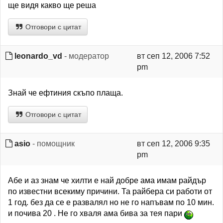
ще видя какво ще реша
Отговори с цитат
leonardo_vd
- модератор
вт сеп 12, 2006 7:52
pm
Знай че ефтиния скъпо плаща.
Отговори с цитат
asio
- помощник
вт сеп 12, 2006 9:35
pm
Абе и аз знам че хилти е най добре ама имам райдър
по известни всекиму причини. Та райбера си работи от
1 год. без да се е развалял но не го напъвам по 10 мин.
и почива 20 . Не го хваля ама бива за тея пари