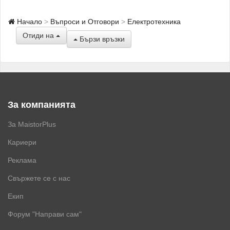
Начало
Въпроси и Отговори
Електротехника
Отиди на
Бързи връзки
За компанията
За MaistorPlus
Кариери
Реклама
Свържете се с нас
Екип
Форум "Направи сам"