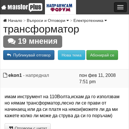
Начало
Въпроси и Отговори
Електротехника
трансформатор
19 мнения
Публикувай отговор
Нова тема
Абонирай се
ekon1
- напреднал
пон фев 11, 2008
7:51 pm
имам инструмент на 110Волта,искам да го използвам
но нямам трансформатор,лесно ли се прави от
начинаещ или да си платя на някои(можете ли да ми
кажете колко ли може да струва да си го поръчам)
Отговори с цитат