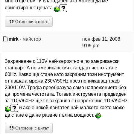
много ще съм ти благодарен ако можеш да ме
ориентираш с цената
Отговори с цитат
mirk
- майстор
пон фев 11, 2008
9:09 pm
Захранване с 110V най-вероятно е по американски
стандарт. А по американския стандарт честотата е
60Hz. Какво ще стане като захраним този инструмент
от нашата мрежа 230V/50Hz през понижаващ траф
230/110V. Трафа преобразува само напрежението без
да промена честотата. Тогава инструмента предвиден
за 110V/60Hz ще се захранва с напрежение 110V/50Hz
и ако е някой двигател най-малкото което може
да стане е да не развие пълна мощност.
Отговори с цитат