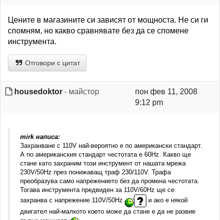
Цените в магазините си зависят от мощноста. Не си ги
спомням, но какво сравнявате без да се спомене
инструмента.
Отговори с цитат
housedoktor
- майстор
пон фев 11, 2008
9:12 pm
mirk написа:
Захранване с 110V най-вероятно е по американски стандарт.
А по американския стандарт честотата е 60Hz. Какво ще
стане като захраним този инструмент от нашата мрежа
230V/50Hz през понижаващ траф 230/110V. Трафа
преобразува само напрежението без да промена честотата.
Тогава инструмента предвиден за 110V/60Hz ще се
захранва с напрежение 110V/50Hz
и ако е някой
двигател най-малкото което може да стане е да не развие