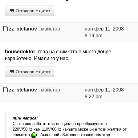
Отговори с цитат
zz_stefanov
- майстор
пон фев 11, 2008
9:19 pm
housedoktor
, това на снимката е много добре
изработено. Имали го у нас.
Отговори с цитат
zz_stefanov
- майстор
пон фев 11, 2008
9:22 pm
mirk написа:
Споко ако работят със специален преобразувател
220V/50Hz към 110V/60Hz какъвто може би е този жълтия от
снимката
. Ама с най обикновен трансформатор