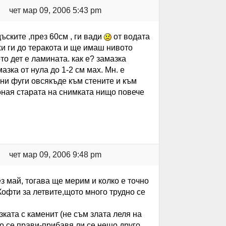
чет мар 09, 2006 5:43 pm
ъските ,през 60см , ги вади
от водата
жи ги до теракота и ще имаш нивото
то дет е ламината. как е? замазка
зка от нула до 1-2 см мах. Мн. е
рни фуги овсякъде към стените и към
 оная старата на снимката нищо повече
чет мар 09, 2006 9:48 pm
з май, тогава ще мерим и колко е точно
Кофти за летвите,щото много трудно се
ата с каменит (не съм злата леля на
чно се прави-прибавя ли се нещо друго