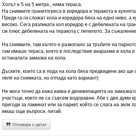
Холът е 5 на 5 метра , няма тераса.
На снимките гранитогреса в коридора и теракота в кухнята
Преди га ги сложат хола и коридора бяха на едно ниво, а к
високо. Сега разликата хол коридор е с дебелината на гра
см плюс дебелината на теракота с лепилото. За съжаление
На снимките, там къгето е разкопано за тръбите на парно
там имаше тераса, която в последствие вкарахме в хола и 
останалата замазка на хола.
Дъските, които са в пода на хола бяха предвидени ако ще
леля на снимката, но отпада като вариант)
Не мога точно да кажа каква е денивелацията на замазката
участъци, които не са съвсем водоравни. Абе с две думи кр
пригоди за ламинат или за паркет, който се слага на зели л
имаш още въпроси, питай.
Отговори с цитат