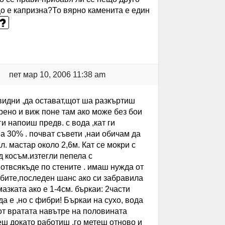
що е капризна?То вярно каменита е един
пет мар 10, 2006 11:38 am
овидни ,да остават,щот ша разкъртиш
арено и виж поне там ако може без бои
и напоиш предв. с вода ,кат ги
на 30% . почват съвети ,наи обичам да
. мастар около 2,6м. Кат се мокри с
рд косъм.изтегли пепела с
 отвсякъде по стените . имаш нужда от
ъбите,последен шанс ако си забравила
азката ако е 1-4см. бъркаи: 2части
да е ,но с фибри! Бъркаи на сухо, вода
 от вратата навътре на половината
еш докато работиш ,го метеш отново и