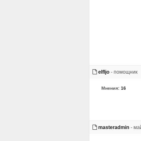
elfljo
- помощник
Мнения:
16
masteradmin
- ма