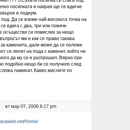
нат??? !!!Сухата посипка се слага под
елно посипката и накрая ще се вдигне
ревърне в подиум.
под. Да се вземе най-високата точка на
се вдига с два, три или повече
 се осъществи си помислих за нещо
ъпросът ми е как се прави такава
 за каменита, дали може да се положи
от се лепят на пода с каменит, който не
якого да му се е разтрошил. Вярно при
но подобно нещо би се получило след
сложа ламинат. Какво мислите по
вт мар 07, 2006 6:17 pm
lianaweb.net/Home/