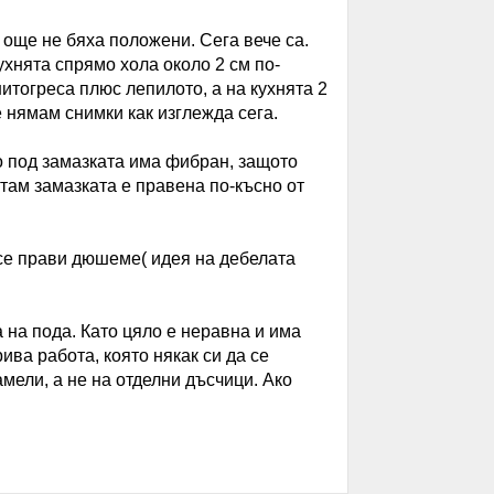
 още не бяха положени. Сега вече са.
ухнята спрямо хола около 2 см по-
нитогреса плюс лепилото, а на кухнята 2
 нямам снимки как изглежда сега.
то под замазката има фибран, защото
там замазката е правена по-късно от
 се прави дюшеме( идея на дебелата
 на пода. Като цяло е неравна и има
ива работа, която някак си да се
амели, а не на отделни дъсчици. Ако