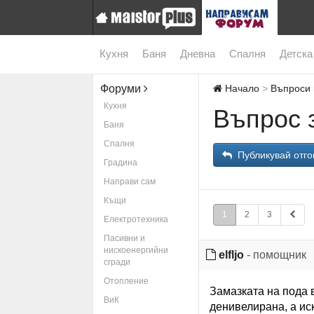
Кухня
Баня
Дневна
Спалня
Детска
Форуми
Начало
Въпроси 
Кухня
Въпрос 
Баня
Спалня
Публикувай отго
Градина
Направи сам
Къщи
1
2
3
Електротехника
Пасивни и
нискоенергийни
elfljo
- помощник
сгради
Отопление
Замазката на пода в
ВиК
денивелирана, а ис