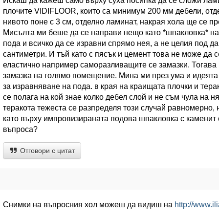
Искаш да кажеш само върху суха посипка да се сложи лами
плочите VIDIFLOOR, които са минимум 200 мм дебели, отд
нивото поне с 3 см, отделно ламинат, накрая хола ще се п
Мисълта ми беше да се направи нещо като *шпакловка* на 
пода и всичко да се изравни спрямо нея, а не целия под да 
сантиметри. И тъй като с пясък и цемент това не може да
еластично например саморазливащите се замазки. Тогава в
замазка на голямо помещение. Мина ми през ума и идеята
за изравняване на пода. в края на краищата плочки и терак
се полага на кой знае колко дебел слой и не съм чула на н
теракота тежеста се разпределя този случай равномерно, 
като върху импровизираната подова шпакловка с каменит 
въпроса?
Отговори с цитат
Снимки на въпросния хол можеш да видиш на
http://www.i