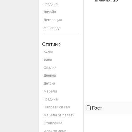
Мнения:
16
Градина
Дизайн
Декорация
Мансарда
Статии
Кухня
Баня
Спалня
Дневна
Детска
Мебели
Градина
Направи си сам
Гост
Мебели от палети
Отопление
Идеи за дома