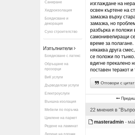
Саниране
изглаждане на нера
освен къртене на с
Хидроизолация
замазка върху стар
Боядисване и
замазка, но проблем
декорация
разбърка и положи 
Сухо строителство
самонивелиращи се 
време за полагане.
Изпълнители
някаква друга смес,
Боядисване с латекс
се положи по тънко.
вдигне прекалено ни
Обръщане на
прозорци
поставен теракот и
ВиК услуги
Отговори с цитат
Дърводелски услуги
Електроуслуги
Предиш
Външна изолация
22 мнения в "Въпро
Мебели по поръчка
Циклене на паркет
masteradmin
- ма
Редене на ламинат
Лепене на плочки