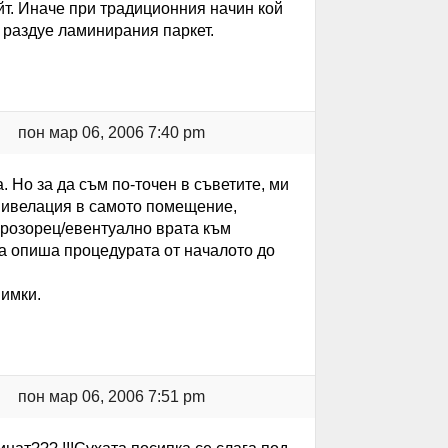
йт. Иначе при традиционния начин кой
е раздуе ламинирания паркет.
пон мар 06, 2006 7:40 pm
 Но за да съм по-точен в съветите, ми
нивелация в самото помещение,
прозорец/евентуално врата към
да опиша процедурата от началото до
нимки.
пон мар 06, 2006 7:51 pm