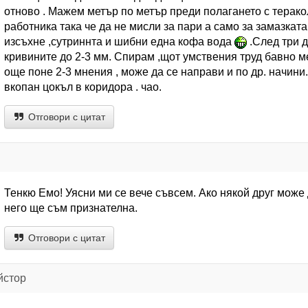
отново . Мажем метър по метър преди полагането с теракол
работника така че да не мисли за пари а само за замазката
изсъхне ,сутриннта и шибни една кофа вода
.След три 
кривините до 2-3 мм. Спирам ,щот умствения труд бавно ме
още поне 2-3 мнения , може да се направи и по др. начини
вкопан цокъл в коридора . чао.
Отговори с цитат
Тенкю Емо! Уясни ми се вече съвсем. Ако някой друг може
него ще съм признателна.
Отговори с цитат
йстор