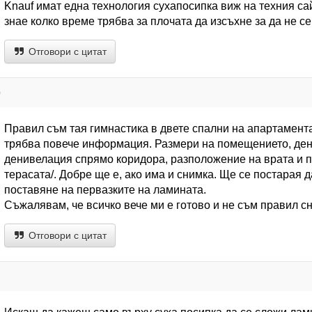
Knаuf имат една технология сухапосипка виж на техния са
знае колко време трябва за плочата да изсъхне за да не с
Отговори с цитат
р
Правил съм тая гимнастика в двете спални на апартамента.
трябва повече информация. Размери на помещението, де
денивелация спрямо коридора, разположение на врата и 
терасата/. Добре ще е, ако има и снимка. Ще се постарая 
поставяне на первазките на ламината.
Съжалявам, че всичко вече ми е готово и не съм правил с
Отговори с цитат