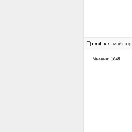
emil_v r
- майстор
Мнения:
1845