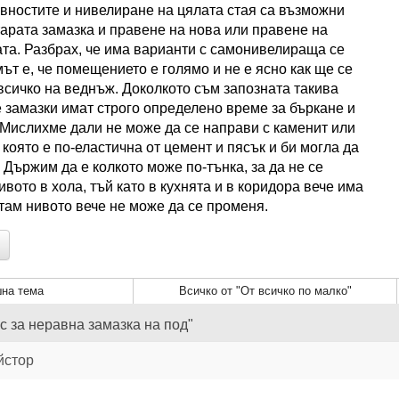
вностите и нивелиране на цялата стая са възможни
тарата замазка и правене на нова или правене на
ата. Разбрах, че има варианти с самонивелираща се
ът е, че помещението е голямо и не е ясно как ще се
всичко на веднъж. Доколкото съм запозната такива
замазки имат строго определено време за бъркане и
 Мислихме дали не може да се направи с каменит или
 която е по-еластична от цемент и пясък и би могла да
 Държим да е колкото може по-тънка, за да не се
вото в хола, тъй като в кухнята и в коридора вече има
 там нивото вече не може да се променя.
на тема
Всичко от "От всичко по малко"
с за неравна замазка на под"
йстор