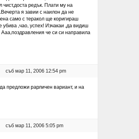
 чист,доста редък. Плати му на
.Вечерта я завии с наилон да не
дена само с теракол ще коригираш
 убива ,чао, успех! Изчакаи ,да видиш
. Ааа,поздравления че си си направила
съб мар 11, 2006 12:54 pm
 да предложи рарличен вариант, и на
съб мар 11, 2006 5:05 pm