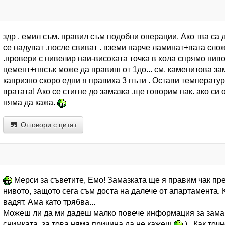
здр . емил съм. правил съм подобни операции. Ако тва са д
се надуват ,после свиват . вземи парче ламинат+вата сло
.провери с нивелир наи-високата точка в хола спрямо ниво
цемент+пясък може да правиш от 1до... см. каменитова зама
капризно скоро едни я правиха 3 пъти . Остави температу
вратата! Ако се стигне до замазка ,ще говорим пак. ако си
няма да кажа.
Отговори с цитат
Мерси за съветите, Емо! Замазката ще я правим чак пре
нивото, защото сега съм доста на далече от апартамента. 
вадят. Ама като трябва...
Можеш ли да ми дадеш малко повече информация за замазк
снимката, за това няма причина да не кажеш
) . Как то