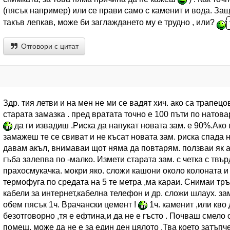
(пясък например) или се прави само с каменит и вода. За
такъв лепкав, може би заглаждането му е трудно , или?
Отговори с цитат
Здр. тия летви и на мен не ми се вадят хич. ако са трапец
старата замазка . пред вратата точно е 100 пъти по натов
да ги извадиш .Риска да напукат новата зам. е 90%.Ако г
замажеш те се свиват и не късат новата зам. риска спада 
давам акъл, внимаваи щот няма да повтарям. ползваи як ал
гъба залепва по -малко. Измети старата зам. с четка с твъ
прахосмукачка. мокри яко. сложи кашони около колоната и
термофуга по средата на 5 те метра ,ма караи. Снимаи тр
кабели за интернет,кабелна телефон и др. сложи шлаух. зам
обем пясък 1ч. Врачански цемент !
1ч. каменит ,или кво 
безотговорно ,тя е ефтина,и да не е гъсто . Почваш смело
помещ. може да не е за един ден цялото .Тва което затъпч