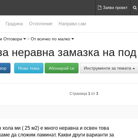
Заяви проект
Градина
Отопление
Направи сам
и Отговори
От всичко по малко
за неравна замазка на под
вор
Нова тема
Абонирай се
Инструменти за темата
Страница
1
от
3
 хола ми ( 25 м2) е много неравна и освен това
каме да сложим ламинат. Какви други варианти за