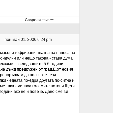
Следваща тема
пон май 01, 2006 6:24 pm
тмасови гофрирани платна на навеса на
ондулин или нещо такова - става дума
рекохме - в следващите 5-6 години
на дъжд предружен от град.Е,от новия
препоръчвам да ползвате тези
ки - едната по-едра,другата по-ситна и
ме така - минаха големите потопи.Щети
години ако не и повече. Дано сме ви