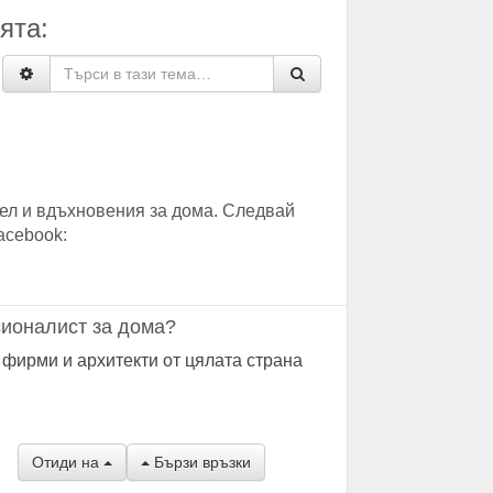
ята:
ел и вдъхновения за дома. Следвай
acebook:
ионалист за дома?
 фирми и архитекти от цялата страна
Отиди на
Бързи връзки