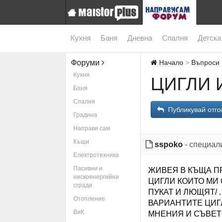
Кухня
Баня
Дневна
Спалня
Детска
Форуми
Начало
Въпроси 
Кухня
ЦИГЛИ 
Баня
Спалня
Публикувай отго
Градина
Направи сам
Къщи
sspoko
- специал
Електротехника
Пасивни и
ЖИВЕЯ В КЪЩА П
нискоенергийни
ЦИГЛИ КОИТО МИ
сгради
ПУКАТ И ЛЮЩЯТ/
Отопление
ВАРИАНТИТЕ ЦИГ
ВиК
МНЕНИЯ И СЪВЕТ