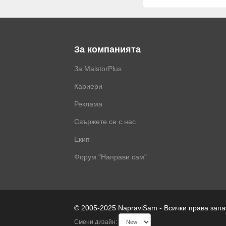
За компанията
За MaistorPlus
Кариери
Реклама
Свържете се с нас
Екип
Форум "Направи сам"
© 2005-2025 NapraviSam - Всички права зап
Смени дизайн: