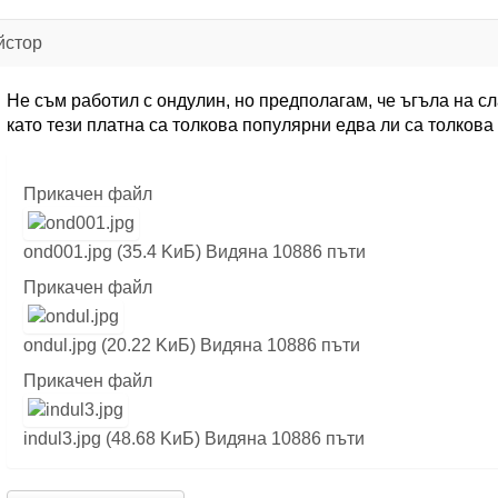
йстор
Не съм работил с ондулин, но предполагам, че ъгъла на сл
като тези платна са толкова популярни едва ли са толкова
Прикачен файл
ond001.jpg (35.4 KиБ) Видяна 10886 пъти
Прикачен файл
ondul.jpg (20.22 KиБ) Видяна 10886 пъти
Прикачен файл
indul3.jpg (48.68 KиБ) Видяна 10886 пъти