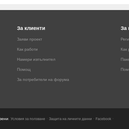
За клиенти
За
Заяви проект
Рег
Как работи
Как 
Намери изпълнител
Паке
Помощ
Пом
За потребители на форума
.
·
·
·
азени
Условия за ползване
Защита на личните данни
Facebook