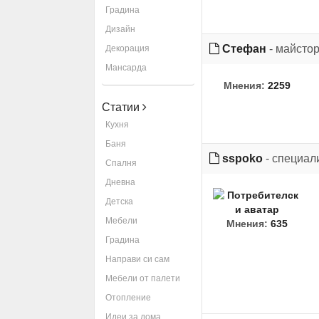
Градина
Дизайн
Стефан
- майсто
Декорация
Мансарда
Мнения:
2259
Статии
Кухня
Баня
sspoko
- специал
Спалня
Дневна
Детска
Мебели
Мнения:
635
Градина
Направи си сам
Мебели от палети
Отопление
Идеи за дома