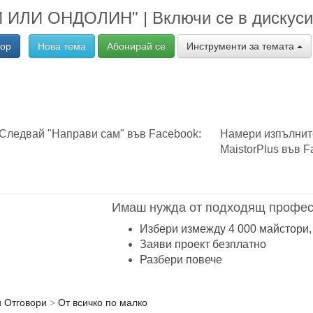
 ИЛИ ОНДОЛИН" | Включи се в дискуси
вор
Нова тема
Абонирай се
Инструменти за темата
Следвай "Направи сам" във Facebook:
Намери изпълнит
MaistorPlus във F
Имаш нужда от подходящ профес
Избери измежду 4 000 майстори,
Заяви проект безплатно
Разбери повече
и Отговори
От всичко по малко