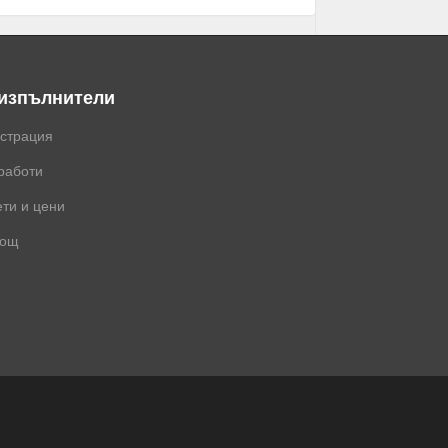
 изпълнители
истрация
работи
ти и цени
ощ