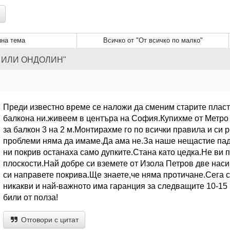
на тема
Всичко от "От всичко по малко"
И ИЛИ ОНДОЛИН"
Преди известно време се наложи да сменим старите плас
балкона ни.живеем в центъра на София.Купихме от Метро 
за балкон 3 на 2 м.Монтирахме го по всички правила и си 
проблеми няма да имаме.Да ама не.За наше нещастие пад
ни покрив останаха само дупките.Стана като цедка.Не ви 
плоскости.Най добре си вземете от Изола Петров две насип
си направете покрива.Ще знаете,че няма протичане.Сега с
никакви и най-важното има гаранция за следващите 10-15 
били от полза!
Отговори с цитат