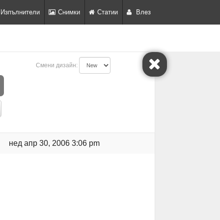
Изпълнители
Снимки
Статии
Влез
Смени дизайн:
нед апр 30, 2006 3:06 pm