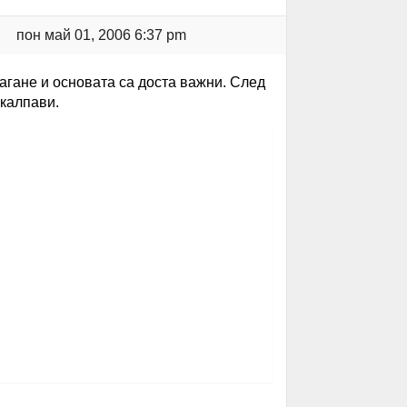
пон май 01, 2006 6:37 pm
агане и основата са доста важни. След
 калпави.