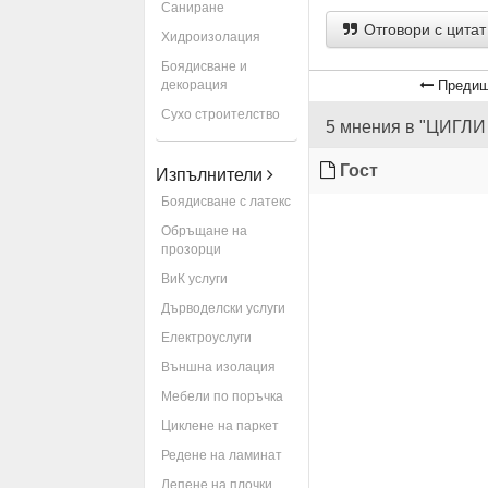
Саниране
Отговори с цитат
Хидроизолация
Боядисване и
декорация
Предиш
Сухо строителство
5 мнения в "ЦИГЛ
Гост
Изпълнители
Боядисване с латекс
Обръщане на
прозорци
ВиК услуги
Дърводелски услуги
Електроуслуги
Външна изолация
Мебели по поръчка
Циклене на паркет
Редене на ламинат
Лепене на плочки