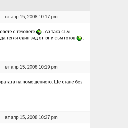
вт апр 15, 2008 10:17 pm
довете с течовете
. Аз така съм
 да тегля един зид от юг и съм готов
.
вт апр 15, 2008 10:19 pm
 вратата на помещението. Ще стане без
вт апр 15, 2008 10:27 pm