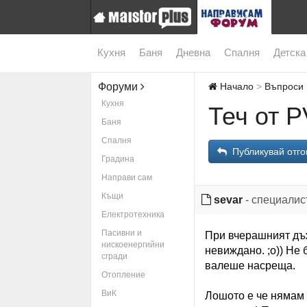
Кухня
Баня
Дневна
Спалня
Детска
Форуми
Начало
Въпроси 
Кухня
Теч от 
Баня
Спалня
Публикувай отго
Градина
Направи сам
Къщи
sevar
- специалис
Електротехника
Пасивни и
При вчерашният дъж
нискоенергийни
невиждано. ;o)) Не 
сгради
валеше насреща.
Отопление
ВиК
Лошото е че нямам 