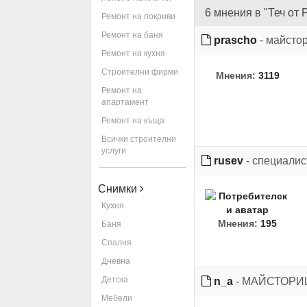
6 мнения в "Теч от
Ремонт на покриви
Ремонт на баня
prascho
- майсто
Ремонт на кухня
Строителни фирми
Мнения:
3119
Ремонт на
апартамент
Ремонт на къща
Всички строителни
услуги
rusev
- специалис
Снимки
Кухня
Мнения:
195
Баня
Спалня
Дневна
Детска
n_a
- МАЙСТОР
Мебели