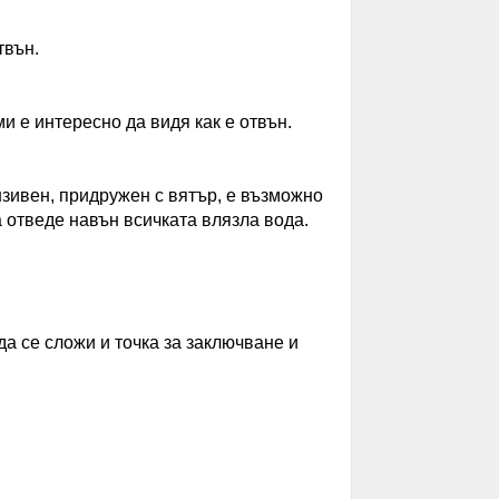
твън.
и е интересно да видя как е отвън.
нзивен, придружен с вятър, е възможно
да отведе навън всичката влязла вода.
да се сложи и точка за заключване и