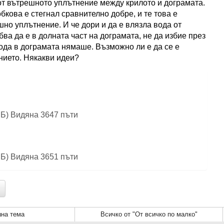
от вътрешното уплътнение между крилото и дограмата.
бкова е стегнал сравнително добре, и те това е
шно уплътнение. И че дори и да е влязла вода от
бва да е в долната част на дограмата, не да избие през
вода в дограмата нямаше. Възможно ли е да се е
нието. Някакви идеи?
иБ) Видяна 3647 пъти
иБ) Видяна 3651 пъти
на тема
Всичко от "От всичко по малко"