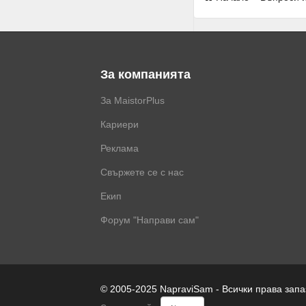
За компанията
За MaistorPlus
Кариери
Реклама
Свържете се с нас
Екип
Форум "Направи сам"
© 2005-2025 NapraviSam - Всички права зап