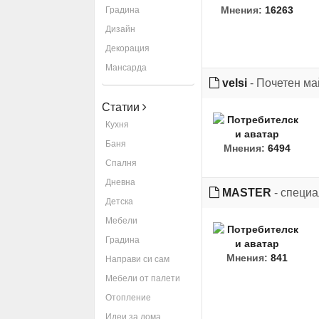
Мнения:
16263
Градина
Дизайн
Декорация
Мансарда
velsi
- Почетен ма
Статии
Кухня
Баня
Мнения:
6494
Спалня
Дневна
MASTER
- специа
Детска
Мебели
Градина
Мнения:
841
Направи си сам
Мебели от палети
Отопление
Идеи за дома