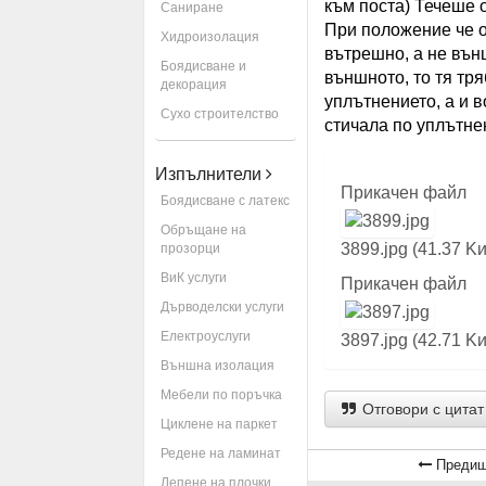
към поста) Течеше 
Саниране
При положение че о
Хидроизолация
вътрешно, а не вън
Боядисване и
външното, то тя тря
декорация
уплътнението, а и 
Сухо строителство
стичала по уплътне
Изпълнители
Прикачен файл
Боядисване с латекс
Обръщане на
3899.jpg (41.37 K
прозорци
ВиК услуги
Прикачен файл
Дърводелски услуги
Електроуслуги
3897.jpg (42.71 K
Външна изолация
Мебели по поръчка
Отговори с цитат
Циклене на паркет
Редене на ламинат
Предиш
Лепене на плочки