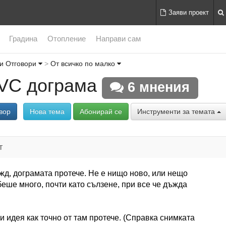
Заяви проект
Градина
Отопление
Направи сам
и Отговори
От всичко по малко
PVC дограма
6 мнения
вор
Нова тема
Абонирай се
Инструменти за темата
т
д, дограмата протече. Не е нищо ново, или нещо
беше много, почти като сълзене, при все че дъжда
и идея как точно от там протече. (Справка снимката