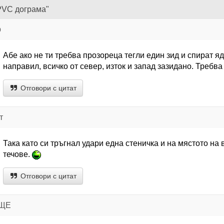
 PVC дограма"
р
Абе ако не ти требва прозореца тегли един зид и спират я
направил, всичко от север, изток и запад зазидано. Требва
Отговори с цитат
т
Така като си тръгнал удари една стеничка и на мястото на
течове.
Отговори с цитат
ИЩЕ