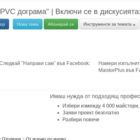
 PVC дограма" | Включи се в дискусията
вор
Нова тема
Абонирай се
Инструменти за темата
Следвай "Направи сам" във Facebook:
Намери изпълнит
MaistorPlus във F
Имаш нужда от подходящ профес
Избери измежду 4 000 майстори,
Заяви проект безплатно
Разбери повече
и Отговори
От всичко по малко