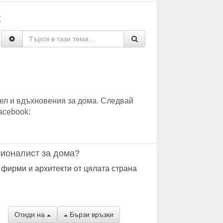
:
ел и вдъхновения за дома. Следвай
acebook:
ионалист за дома?
 фирми и архитекти от цялата страна
Отиди на
Бързи връзки