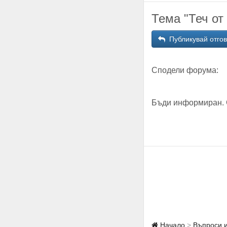
Тема "Теч от
Публикувай отго
Сподели форума:
Бъди информиран. 
Начало
Въпроси 