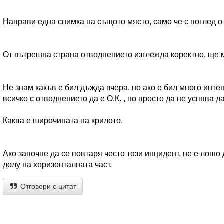
Направи една снимка на същото място, само че с поглед о
От вътрешна страна отводнението изглежда коректно, ще м
Не знам какъв е бил дъжда вчера, но ако е бил много инте
всичко с отводнението да е О.К. , но просто да не успява 
Каква е широчината на крилото.
Ако започне да се повтаря често този инцидент, не е лошо 
долу на хоризонталната част.
Отговори с цитат