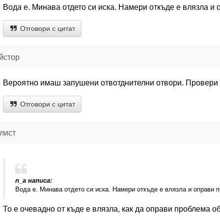
Вода е. Минава отдето си иска. Намери откъде е влязла и
Отговори с цитат
йстор
Вероятно имаш запушени отвотднителни отвори. Провери 
Отговори с цитат
лист
n_a написа:
Вода е. Минава отдето си иска. Намери откъде е влязла и оправи 
То е очевадно от къде е влязла, как да оправи проблема о