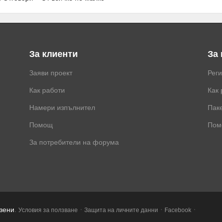
За клиенти
За
Заяви проект
Рег
Как работи
Как 
Намери изпълнител
Паке
Помощ
Пом
За потребители на форума
.
·
·
·
азени
Условия за ползване
Защита на личните данни
Facebook