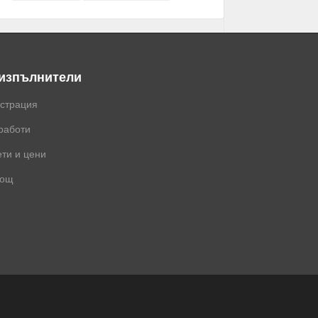
 изпълнители
истрация
работи
ти и цени
ощ