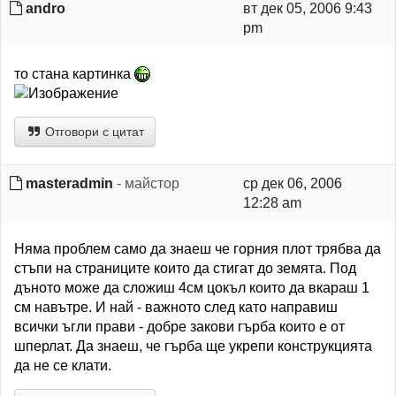
andro
вт дек 05, 2006 9:43
pm
то стана картинка
Отговори с цитат
masteradmin
- майстор
ср дек 06, 2006
12:28 am
Няма проблем само да знаеш че горния плот трябва да
стъпи на страниците които да стигат до земята. Под
дъното може да сложиш 4см цокъл които да вкараш 1
см навътре. И най - важното след като направиш
всички ъгли прави - добре закови гърба които е от
шперлат. Да знаеш, че гърба ще укрепи конструкцията
да не се клати.