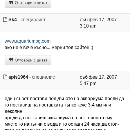
Отговори с цитат
Sk4
- специалист
съб фев 17, 2007
3:10 am
www.aquariumbg.com
ако не е вече късно... мерни тоя сайтец ;)
Отговори с цитат
apis1964
- специалист
съб фев 17, 2007
5:47 pm
един съвет-постави под дъното на аквариума преди да
го поставиш на поставката тънко кече 3-4 мм или
деколин.
преди да поставиш аквариума на постоянното му
място го напълни с вода и го остави 24 часа да стои-