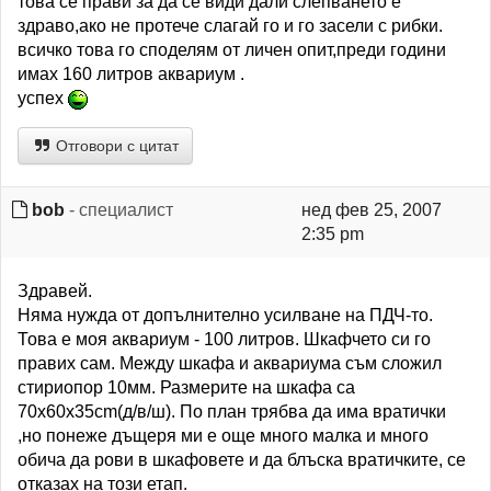
това се прави за да се види дали слепването е
здраво,ако не протече слагай го и го засели с рибки.
всичко това го споделям от личен опит,преди години
имах 160 литров аквариум .
успех
Отговори с цитат
bob
- специалист
нед фев 25, 2007
2:35 pm
Здравей.
Няма нужда от допълнително усилване на ПДЧ-то.
Това е моя аквариум - 100 литров. Шкафчето си го
правих сам. Между шкафа и аквариума съм сложил
стириопор 10мм. Размерите на шкафа са
70x60x35cm(д/в/ш). По план трябва да има вратички
,но понеже дъщеря ми е още много малка и много
обича да рови в шкафовете и да блъска вратичките, се
отказах на този етап.