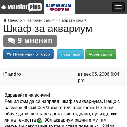
Начало
Направи сам
Направи сам
Шкаф за аквариум
9 мнения
Публикувай отговор
Нова тема
Абонирай се
andro
вт дек 05, 2006 6:04
pm
Здравейте на всички!
Решил съм да си напрявя шкаф за аквариума. Нещо с
размери 80см/60см/35см от пдч плоскости. Не знам
обаче дали ще стане достатъчно здраво, ще издържи
ли на тежестта
90л аквариум,разните му там
камъни и декорация вътре и става повече кг... ? Или